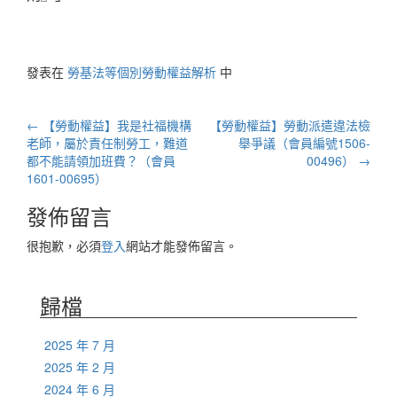
發表在
勞基法等個別勞動權益解析
中
文
←
【勞動權益】我是社福機構
【勞動權益】勞動派遣違法檢
章
老師，屬於責任制勞工，難道
舉爭議（會員編號1506-
都不能請領加班費？（會員
00496）
→
導
1601-00695）
航
發佈留言
列
很抱歉，必須
登入
網站才能發佈留言。
歸檔
2025 年 7 月
2025 年 2 月
2024 年 6 月