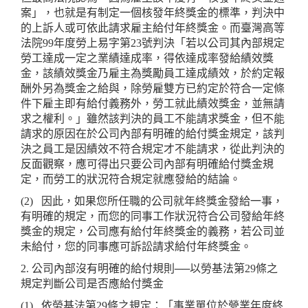
案」，也就是有制定一個核發年終獎金的標準，判決中
的上訴人或可依此請求雇主給付年終獎金。而臺灣高等
法院99年度勞上易字第23號判決「若以公司其內部規定
勞工達成一定之業績達成率，得依達成率發給績效獎
金，該績效獎金乃雇主為獎勵員工達成績效，於約定報
酬外另為獎金之給與，除勞雇雙方已約定於符合一定條
件下雇主即有給付義務外，勞工就此績效獎金，並無請
求之權利。」雖然該判決的員工不能請求獎金，但不能
請求的原因在於公司內部有明確的給付獎金規定，該判
決之員工是因績效不符合規定才不能請求，從此判決的
反面觀察，應可得出只要公司內部有明確給付獎金規
定，而勞工的狀況符合規定就應發給的結論。
(2)
因此，如果您所任職的公司就年終獎金發給一事，
有明確的規定，而您的同事工作狀況符合公司發給年終
獎金的規定，公司應有給付年終獎金的義務，若公司並
未給付，您的同事應可訴訟請求給付年終獎金。
2. 公司內部沒有明確的給付規則──以勞基法第29條之
規定判斷公司是否應給付獎金
(1)
依勞基法第29條之規定：「事業單位於營業年度終