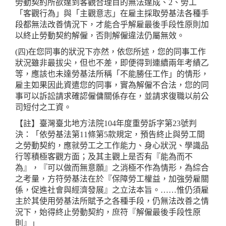
勞動契約所欲達到客觀合理目的無法達成、2、勞工
「客觀行為」與「主觀意志」在雇主採取勞基法各種手
段都無法改善情況下，才能合乎解雇最後手段性原則加
以終止勞動契約解僱，否則解僱違法仍屬無效。
(四)
在您同事的狀況下亦然，依您所述，您的同事工作
狀況雖非最拔尖，但也不差，即便得到連續兩年考績乙
等，應該也未達勞基法所稱「不能勝任工作」的情形，
雇主如果因此資遣您的同事，實為解僱不合法，您的同
事可以訴訟請求確認僱傭關係存在，並請求復職以前公
司短付之工資。
【註】臺灣臺北地方法院104年度重勞訴字第23號判
決：「依勞基法第11條第5款規定，預告終止與勞工間
之勞動契約，應就勞工之工作能力、身心狀況、學識品
行等積極客觀方面；及其主觀上是否有『能為而不
為』，『可以做而無意願』之消極不作為情形，為綜合
之考量，方符勞基法在於『保障勞工權益，加強勞雇關
係，促進社會與經濟發展』之立法本旨。……惟仍須雇
主於其使用勞基法所賦予之各種手段，仍無法改善之情
況下，始得終止勞動契約，庶符『解僱最後手段性原
則』」