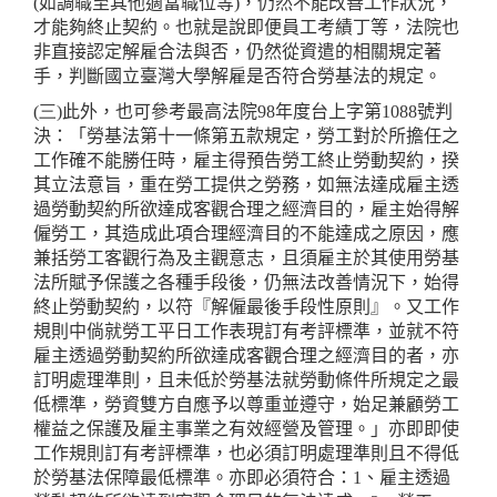
(如調職至其他適當職位等)，仍然不能改善工作狀況，
才能夠終止契約。也就是說即便員工考績丁等，法院也
非直接認定解雇合法與否，仍然從資遣的相關規定著
手，判斷國立臺灣大學解雇是否符合勞基法的規定。
(三)
此外，也可參考最高法院98年度台上字第1088號判
決：「勞基法第十一條第五款規定，勞工對於所擔任之
工作確不能勝任時，雇主得預告勞工終止勞動契約，揆
其立法意旨，重在勞工提供之勞務，如無法達成雇主透
過勞動契約所欲達成客觀合理之經濟目的，雇主始得解
僱勞工，其造成此項合理經濟目的不能達成之原因，應
兼括勞工客觀行為及主觀意志，且須雇主於其使用勞基
法所賦予保護之各種手段後，仍無法改善情況下，始得
終止勞動契約，以符『解僱最後手段性原則』。又工作
規則中倘就勞工平日工作表現訂有考評標準，並就不符
雇主透過勞動契約所欲達成客觀合理之經濟目的者，亦
訂明處理準則，且未低於勞基法就勞動條件所規定之最
低標準，勞資雙方自應予以尊重並遵守，始足兼顧勞工
權益之保護及雇主事業之有效經營及管理。」亦即即使
工作規則訂有考評標準，也必須訂明處理準則且不得低
於勞基法保障最低標準。亦即必須符合：1、雇主透過