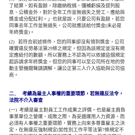
了結算，如有盈餘，除繳納稅捐、彌補虧損及提列股
息、公積金外，對於全年工作並無過失之勞工，應給與
獎金或分配紅利。」也就是說，只要公司有盈餘，若您
同事去年工作並無過失，公司就應該給付獎金(未必是
年終獎金)。
(2)
若符合前述條件，您的同事卻沒有領到獎金，公司
確實違反勞基法第29條之規定，但因為該規定並沒有規
定應給付的數額，所以實務上不認為可以依據這個規定
起訴請求年終獎金，但您的同事可以至公司所在地的勞
動主管機關聲請調解，讓公正第三人介入協助與公司協
商。
二、
考績為雇主人事權的重要環節，若無違反法令，
法院不介入審查
(一)
考績是雇主對員工工作成果之評價，也是雇主肩負
事業單位之營運、成敗之際，為妥適運用人力資源，而
必須有人事權之重要環節，實務上向來多尊重雇主之決
定，在無違反強制規定(如性別工作平等法第7條規定不