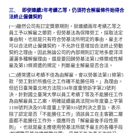
三、
即使連續2年考績乙等，仍須符合解雇條件始得合
法終止僱傭契約
(一)
雖然公司有訂定獎懲規則，就連續兩年考績乙等之
員工予以解雇之懲罰，但勞基法為保障勞工，採取法定
事由制，也就是只有符合勞基法所明定的事由，雇主才
可以合法終止僱傭契約，不允許任意增加合法終止勞動
契約之理由，因此無論公司的內部規則訂定地多麼洋洋
灑灑多種解僱理由，還是要回歸勞基法第12條懲戒性解
雇及第13條資遣的規定，判斷雇主解雇是否合法。
(二)
通常遭以考績不佳為由解雇，會以勞基法第11條第5
款「勞工對於所擔任之工作確不能勝任時。」為理由。
但近日臺灣臺北地方法院104年度重勞訴字第23號判
決，針對國立臺灣大學以員工考績丁等及不能勝任工作
為由解雇員工乙案，明確延續最高法院98年度臺上字第
1198號判決及95年度臺上字第916號判決之意旨，表示
除了認定是否「不能勝任工作」須該員工在主客觀二層
面都不能勝任工作外，還應符合「解雇最後手段性原
則」，也就是雇主應使用勞基法所賦予雇主的各種手段