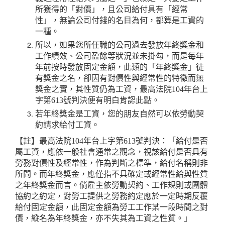
所獲得的「對價」，且公司給付具有「經常
性」，無論公司付錢的名目為何，都算是工資的
一種。
所以，如果您所任職的公司過去發放年終獎金和
工作績效、公司盈餘等狀況並未掛勾，而是每年
年前按時發放固定金額，此類的「年終獎金」徒
有獎金之名，卻因有對價性與經常性的特徵而無
獎金之實，其性質仍為工資，最高法院104年台上
字第613號判決便有明白肯認此點。
若年終獎金是工資，您的朋友自然可以依勞動契
約請求給付工資。
【註】最高法院104年台上字第613號判決：「給付是否
屬工資，應依一般社會通常之觀念，視該給付是否具有
勞務對價性及經常性，作為判斷之標準，給付名稱則非
所問。而年終獎金，應僅指不具確定或經常性給與性質
之年終獎金而言。倘雇主依勞動契約、工作規則或團體
協約之約定，對勞工提供之勞務約定應於一定時期反覆
給付固定金額，此固定金額為勞工工作某一段時間之對
價，縱名為年終獎金，亦不失其為工資之性質。」