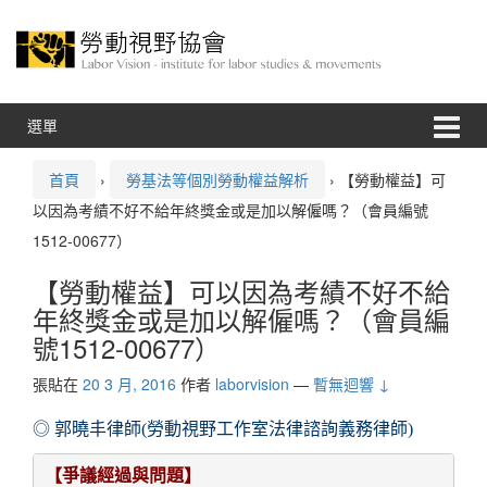
跳
跳
至
到
內
主
容
功
能
表
選單
首頁
›
勞基法等個別勞動權益解析
›
【勞動權益】可
以因為考績不好不給年終獎金或是加以解僱嗎？（會員編號
1512-00677）
【勞動權益】可以因為考績不好不給
年終獎金或是加以解僱嗎？（會員編
號1512-00677）
張貼在
20 3 月, 2016
作者
laborvision
—
暫無迴響 ↓
◎
郭曉丰律
師(勞動視野工作室法律諮詢義務律師)
【爭議經過與問題】