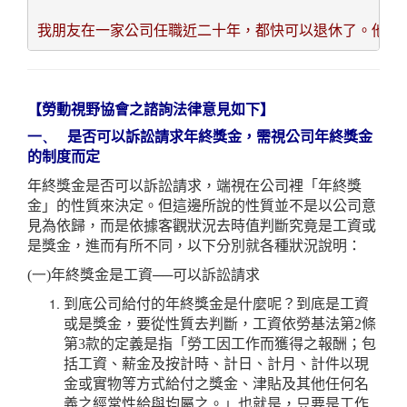
我朋友在一家公司任職近二十年，都快可以退休了。他在
【勞動視野協會之
諮詢法律意見如下】
一、
是否可以訴訟請求年終獎金，需視公司年終獎金
的制度而定
年終獎金是否可以訴訟請求，端視在公司裡「年終獎
金」的性質來決定。但這邊所說的性質並不是以公司意
見為依歸，而是依據客觀狀況去時值判斷究竟是工資或
是獎金，進而有所不同，以下分別就各種狀況說明：
(一)
年終獎金是工資──可以訴訟請求
到底公司給付的年終獎金是什麼呢？到底是工資
或是獎金，要從性質去判斷，工資依勞基法第2條
第3款的定義是指「勞工因工作而獲得之報酬；包
括工資、薪金及按計時、計日、計月、計件以現
金或實物等方式給付之獎金、津貼及其他任何名
義之經常性給與均屬之。」也就是，只要是工作