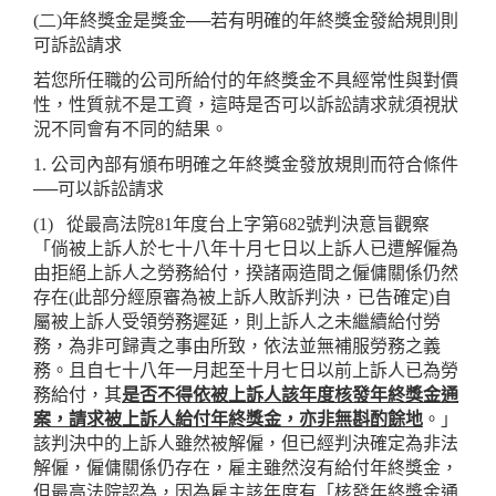
(二)
年終獎金是獎金──若有明確的年終獎金發給規則則
可訴訟請求
若您所任職的公司所給付的年終獎金不具經常性與對價
性，性質就不是工資，這時是否可以訴訟請求就須視狀
況不同會有不同的結果。
1. 公司內部有頒布明確之年終獎金發放規則而符合條件
──可以訴訟請求
(1)
從最高法院81年度台上字第682號判決意旨觀察
「倘被上訴人於七十八年十月七日以上訴人已遭解僱為
由拒絕上訴人之勞務給付，揆諸兩造間之僱傭關係仍然
存在(此部分經原審為被上訴人敗訴判決，已告確定)自
屬被上訴人受領勞務遲延，則上訴人之未繼續給付勞
務，為非可歸責之事由所致，依法並無補服勞務之義
務。且自七十八年一月起至十月七日以前上訴人已為勞
務給付，其
是否不得依被上訴人該年度核發年終獎金通
案，請求被上訴人給付年終獎金，亦非無斟酌餘地
。」
該判決中的上訴人雖然被解僱，但已經判決確定為非法
解僱，僱傭關係仍存在，雇主雖然沒有給付年終獎金，
但最高法院認為，因為雇主該年度有「核發年終獎金通