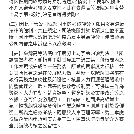
得因性別而於考績有差別待遇)之情況下，民事法院並
不介入審查考績之妥當性，此有臺灣高等法院94年度勞
上易字第74號判決意旨可得參酌。
(二)
因此，若公司就您同事的考績評分，如果沒有違反
法律的強制、禁止規定，司法機關對於考績決定並不置
喙，因此無法透過訴訟程序命雇主另為評分。建議透過
公司內部之申訴程序以為救濟。
【註】臺灣高等法院94年度勞上易字第74號判決：「所
謂績效考核，係指雇主對其員工在過去某一段時間內之
工作表現或完成某一任務後，所做的貢獻度之評核，並
對其所具有之潛在發展能力做一判斷，以瞭解其將來在
執行業務之適應性及前瞻性，核屬人力資源管理體系中
開發管理之一環。完善的績效考核制度，可供雇主作為
獎懲、人力異動、薪資調整、教育訓練及業務改善等之
依據，亦可作為激勵勞工工作情緒，進而提高組織士
氣，推動組織發展及發揮企業之精神。則雇主對於受僱
勞工所為之績效考核，既屬於人事管理範疇，勞工本應
遵循企業內申訴制度方為正當，民事法院尚無從介入審
查其績效考核之妥當性。」