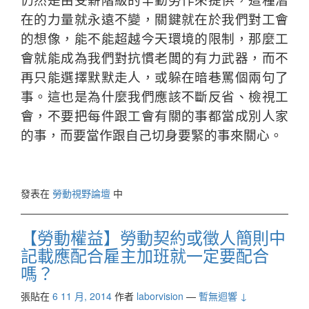
仍然是由受薪階級的辛勤勞作來提供，這種潛
在的力量就永遠不變，關鍵就在於我們對工會
的想像，能不能超越今天環境的限制，那麼工
會就能成為我們對抗慣老闆的有力武器，而不
再只能選擇默默走人，或躲在暗巷罵個兩句了
事。這也是為什麼我們應該不斷反省、檢視工
會，不要把每件跟工會有關的事都當成別人家
的事，而要當作跟自己切身要緊的事來關心。
發表在
勞動視野論壇
中
【勞動權益】勞動契約或徵人簡則中
記載應配合雇主加班就一定要配合
嗎？
張貼在
6 11 月, 2014
作者
laborvision
—
暫無迴響 ↓