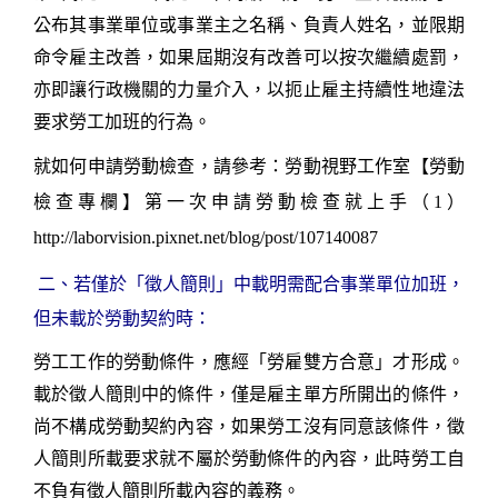
公布其事業單位或事業主之名稱、負責人姓名，並限期
命令雇主改善，如果屆期沒有改善可以按次繼續處罰，
亦即讓行政機關的力量介入，以扼止雇主持續性地違法
要求勞工加班的行為。
就如何申請勞動檢查，請參考：勞動視野工作室
【勞動
檢查專欄】第一次申請勞動檢查就上手
（
1
）
http://laborvision.pixnet.net/blog/post/107140087
二、
若僅於「徵人簡則」中載明需配合事業單位加班，
但未載於勞動契約時：
勞工工作的勞動條件，應經「勞雇雙方合意」才形成。
載於徵人簡則中的條件，僅是雇主單方所開出的條件，
尚不構成勞動契約內容，如果勞工沒有同意該條件，徵
人簡則所載要求就不屬於勞動條件的內容，此時勞工自
不負有徵人簡則所載內容的義務。