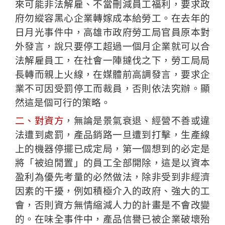
來可能非法解雇、不當刪減員工福利，要求政
府勿縱容黑心企業轉嫁成本給勞工。在去年的
日月光事件中，高雄市政府勞工局官員原本對
外發言，說只要停工超過一個月企業就可以合
法解雇員工，在社會一陣撻伐之下，勞工局局
長轉而親上火線，在媒體前高調發言，要求企
業不可因受罰停工而裁員，否則依法究辦。顯
然這是個可行的策略。
二、對資方
，無論是景氣衰退、經營不善或違
法遭到處罰，產品銷路一旦遭到打擊，生產線
上的機器停擺已成定局，第一個想到的必定是
將「被迫閒置」的員工全部開除，這是以資本
盈利為優先考量的必然做法，除非受到非經濟
因素的干擾，例如積極介入的政府、強大的工
會，否則資方無情縮減人力的計畫是不會改變
的。在味全事件中，產品信譽已被企業破壞殆