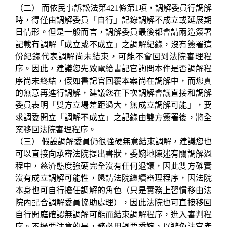
（二）
而依民事訴訟法第
421條第1項，調解委員行調解
時，得僅由調解委員「自行」記錄調解不成立或延展期
日情形。但是一般而言，調解委員最後都會請兩造簽署
記載有調解「成立或不成立」之調解紀錄，沒有簽署這
份紀錄代表調解尚未結束，可能不會回到法院審理程
序。因此，建議您先致電給書記官詢問本件是否調解程
序尚未終結，假如書記官回覆本案尚在調解中，而您真
的無意再進行調解，建議您在下次調解會議直接和調解
委員表明「雙方立場差距過大，無成立調解可能」，要
求調委開立「調解不成立」之記錄由雙方簽署後，將全
案移回法院審理程序。
（三）
假設調解委員仍很強硬無意結束調解，建議您也
可以直接向承審法院提出書狀，委婉地陳述有關調解過
程中，慈濟態度強硬完全沒有任何退讓，因此雙方確實
沒有成立調解可能性，懇請法院繼續審理程序，因法院
本身也可自行擔任調解的角色（只是實務上習慣移由法
院內配合調解委員協助處理），因此法院也可直接移回
自行開庭確認無調解可能而結束調解程序，進入審判程
序。不過要注意的是，務必用詞要委婉，以避免法官產