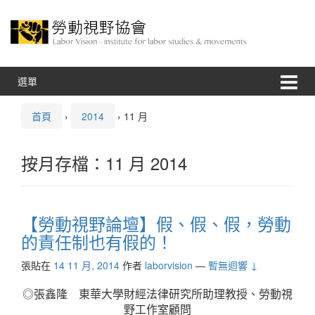
跳
跳
至
到
內
主
容
功
能
表
選單
首頁
›
2014
›
11 月
按月存檔：
11 月 2014
【勞動視野論壇】假、假、假，勞動
的責任制也有假的！
張貼在
14 11 月, 2014
作者
laborvision
—
暫無迴響 ↓
◎張鑫隆 東華大學財經法律研究所助理教授、勞動視
野工作室顧問