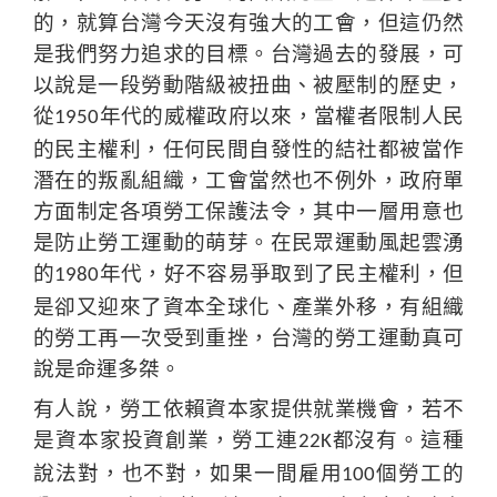
的，就算台灣今天沒有強大的工會，但這仍然
是我們努力追求的目標。台灣過去的發展，可
以說是一段勞動階級被扭曲、被壓制的歷史，
從
年代的威權政府以來，當權者限制人民
1950
的民主權利，任何民間自發性的結社都被當作
潛在的叛亂組織，工會當然也不例外，政府單
方面制定各項勞工保護法令，其中一層用意也
是防止勞工運動的萌芽。在民眾運動風起雲湧
的
年代，好不容易爭取到了民主權利，但
1980
是卻又迎來了資本全球化、產業外移，有組織
的勞工再一次受到重挫，台灣的勞工運動真可
說是命運多桀。
有人說，勞工依賴資本家提供就業機會，若不
是資本家投資創業，勞工連
都沒有。這種
22K
說法對，也不對，如果一間雇用
個勞工的
100