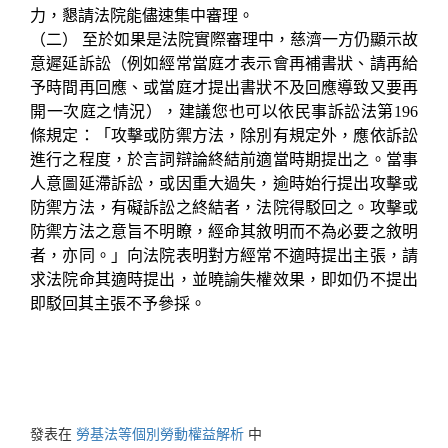
力，懇請法院能儘速集中審理。
（二）
至於如果是法院實際審理中，慈濟一方仍顯示故
意遲延訴訟（例如經常當庭才表示會再補書狀、請再給
予時間再回應、或當庭才提出書狀不及回應導致又要再
開一次庭之情況），建議您也可以依民事訴訟法第
196
條規定：「攻擊或防禦方法，除別有規定外，應依訴訟
進行之程度，於言詞辯論終結前適當時期提出之。當事
人意圖延滯訴訟，或因重大過失，逾時始行提出攻擊或
防禦方法，有礙訴訟之終結者，法院得駁回之。攻擊或
防禦方法之意旨不明瞭，經命其敘明而不為必要之敘明
者，亦同。」向法院表明對方經常不適時提出主張，請
求法院命其適時提出，並曉諭失權效果，即如仍不提出
即駁回其主張不予參採。
發表在
勞基法等個別勞動權益解析
中