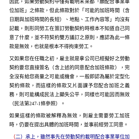
因此，如果勞動契約中僅有載明未來都「願配合事業單
位加班」之條款，但此條款對於「可能的加班時間（含
日期與加班時間的長短）、地點、工作內容等」均沒有
記載，則形同勞工在簽訂勞動契約時根本不知道自己同
意了什麼，並不符契約雙方議訂之原則，應認為此一條
款是無效，也就是根本不得拘束勞工。
又如果您在任職之初，雇主就是拿公司已經擬好之勞動
契約要您直接簽名（含上述的同意配合加班條款），完
全沒有給您商量之可能或機會，一般即認為屬於定型化
契約條款，而這樣的條款又片面課予您配合加班之義
務，則可能構成民法上顯失公平，同樣也可能因而無效
（民法第
247-1
條參照）。
如果這樣的條款被解釋為無效，則雇主需要勞工加班
時，仍要在提出具體的加班時間，並事前經勞工同意。
（
二）
承上，雖然事先在勞動契約載明配合事業單位加