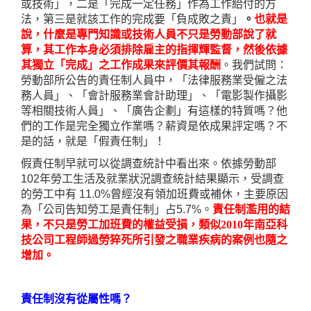
或技術」，二是「完成一定任務」作為工作給付的方
法，第三是就該工作的完成要「負成敗之責」
。
也就是
說，什麼是專門知識或技術人員不只是勞動部說了就
算，其工作本身必須排除雇主的指揮輝監督，然後依據
其獨立「完成」之工作成果來評價其報酬
。
我們試問：
勞動部所公告的責任制人員中，「法律服務業受僱之法
務人員」、「會計服務業會計助理」、「電影製作攝影
等相關技術人員」、「廣告企劃」有這樣的特質嗎？他
們的工作是完全獨立作業嗎？薪資是依成果評定嗎？不
是的話，就是「假責任制」！
假責任制早就可以從調查統計中看出來。
依據勞動部
102
年勞工生活及就業狀況調查統計結果顯示，受調查
的勞工中有
11.0%
曾經沒有領加班費或補休，主要原因
為「公司告知勞工是責任制」占
5.7%
。
責任制濫用的結
果，不只是勞工加班費的權益受損，類似
2010
年
南亞科
技公司工程師
過勞
猝死
所引發之職業疾病的案例也隨之
增加。
責任制沒有從屬性嗎？