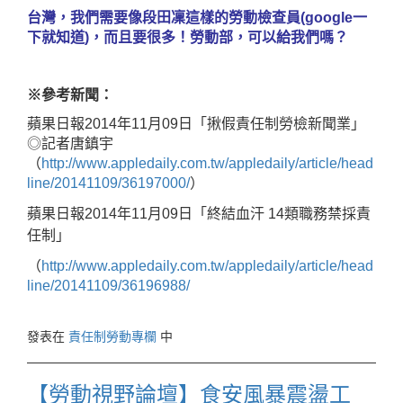
台灣，我們需要像段田凜這樣的勞動檢查員
(google
一
下就知道
)
，而且要很多！
勞動部，可以給我們嗎？
※
參考新聞：
蘋果日報
2014
年
11
月
09
日「揪假責任制
勞檢新聞業」
◎記者唐鎮宇
（
http://www.appledaily.com.tw/appledaily/article/head
line/20141109/36197000/
）
蘋果日報
2014
年
11
月
09
日「終結血汗
14
類職務
禁採責
任制」
（
http://www.appledaily.com.tw/appledaily/article/head
line/20141109/36196988/
發表在
責任制勞動專欄
中
【勞動視野論壇】食安風暴震盪工