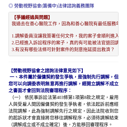
◎ 勞動視野協會(籌備中)法律諮詢義務團隊
【爭議經過與問題】
我過去在
善心醫院工作，因為和善心醫院有最低服務年限
1.
調解委員沒讓我簽署任何文件，我的案子會順利進入訴
2.
已經進入訴訟程序的案子，真的有可能被法官退回調解
3.
有沒有哪些法條可針對案件的刻意拖延提出救濟
？
【勞動視野協會之諮詢法律意見如下】
一、本件屬於僱傭契約發生爭執，是強制先行調解，但
您可以向調委表明無意再進行調解，經開立調解不成立
之書面才會回到法院審理程序：
（一）
依民事訴訟法第
403條第1項第8款之規定，雇用
人與受雇人間因僱傭契約發生爭執者，依法起訴前應經
法院調解，此為強制調解先行之規定，因此法院收到您
的起訴狀才會直接將您移往調解程序，必須待調解結束
（調解成立或不成立確定）後，方能移回審理程序。