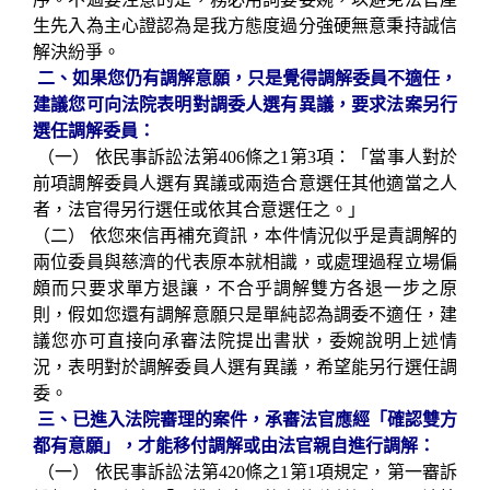
生先入為主心證認為是我方態度過分強硬無意秉持誠信
解決紛爭。
二、如果您仍有調解意願，只是覺得調解委員不適任，
建議您可向法院表明對調委人選有異議，要求法案另行
選任調解委員：
（一）
依民事訴訟法第
406條之1第3項：「當事人對於
前項調解委員人選有異議或兩造合意選任其他適當之人
者，法官得另行選任或依其合意選任之。」
（二）
依您來信再補充資訊，本件情況似乎是責調解的
兩位委員與慈濟的代表原本就相識，或處理過程立場偏
頗而只要求單方退讓，不合乎調解雙方各退一步之原
則，假如您還有調解意願只是單純認為調委不適任，建
議您亦可直接向承審法院提出書狀，委婉說明上述情
況，表明對於調解委員人選有異議，希望能另行選任調
委。
三、已進入法院審理的案件，承審法官應經「確認雙方
都有意願」，才能移付調解或由法官親自進行調解：
（一）
依民事訴訟法第
420條之1第1項規定，第一審訴