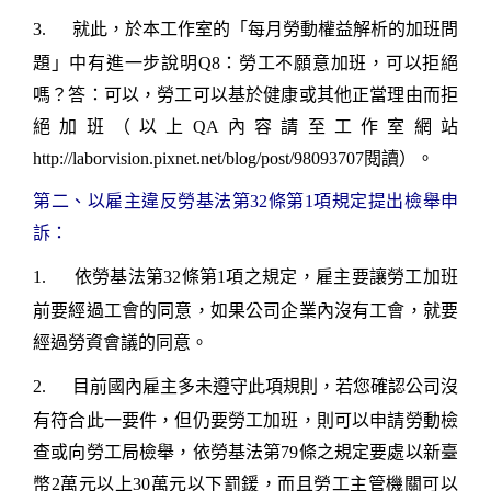
3.
就此，於本工作室的「每月勞動權益解析的加班問
題」中有進一步說明Q8：勞工不願意加班，可以拒絕
嗎？答：可以，勞工可以基於健康或其他正當理由而拒
絕加班（以上QA內容請至工作室網站
http://laborvision.pixnet.net/blog/post/98093707
閱讀）。
第二、
以雇主違反勞基法第
32
條第
1
項規定提出檢舉申
訴：
1.
依勞基法第
32
條第
1
項之規定，雇主要讓勞工加班
前要經過工會的同意，如果公司企業內沒有工會，就要
經過勞資會議的同意。
2.
目前國內雇主多未遵守此項規則，若您確認公司沒
有符合此一要件，但仍要勞工加班，則可以申請勞動檢
查或向勞工局檢舉，依勞基法第
79
條之規定要處以新臺
幣
2
萬元以上
30
萬元以下罰鍰，而且勞工主管機關可以