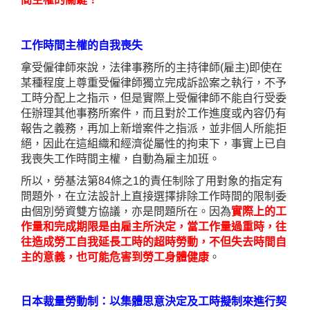
工作時間主權的自我喪失
拿受僱律師來說，法律事務所的主持律師
(
雇主
)
即使在
某種程度上尊重受僱律師獨立完成訴訟案之執行，不予
工時分配上之指示，但是實際上受僱律師不能自行受委
任辦理其他事務所案件，而且對於工作進度或內容仍有
報告之義務，再加上新增案件之指派，並非個人所能拒
絕，因此在這組織和經濟從屬性的拘束下，事實上已自
我喪失工作時間主權，自動為雇主加班。
所以，勞基法第
84
條之
1
的責任制除了用對象的指定有
問題外，在立法設計上直接選擇排除工作時間的限制委
由個別勞資雙方協議，亦是問題所在。因為
實際上的工
作量和完成期限是由雇主所決定，當工作量過重時，往
往造成勞工自我延長工時的超時勞動，不但失去時間自
主的意義，也可能危害到勞工身體健康
。
日本裁量勞動制：以集體思意決定及工時擬制來進行契