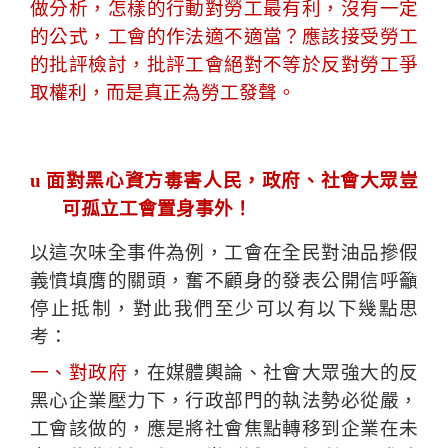
做分析，怎樣的行動對勞工最有利，沒有一定
的公式，工會的作法適不適當？應該接受勞工
的批評檢討，批評工會絕對不等於反對勞工爭
取權利，而是真正為勞工發聲。
u
面對黑心資方毒害人民，政府、社會大眾豈
可孤立工會置身事外！
以這次味全事件為例，工會在全民對油品摻假
義憤填膺的關頭，奮不顧身的發表公開信呼籲
停止抵制，對此我們至少可以有以下幾點思
考：
一、對政府
，在媒體輿論、社會大眾強大的反
黑心企業壓力下，行政部門的執法勢必從嚴，
工會該做的，應是將社會焦點轉移到企業在未