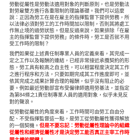
勞動從屬性是勞動法適用對象的判斷原則，也是勞動法
對勞雇雙方進行各重限制的理論基礎。我們可以這麼
說：正因為勞工在是在雇主的指揮監督下提供勞務，所
以法律必須對勞工的工作時間加以限制，否則其將處工
作無止境的過勞狀態。但是反過來說，如果排除「在雇
主的指揮監督下提供勞務」的條件時，勞工是否就不用
受工作時的限制？
我們如果從上述責任制專業人員的定義來看，其完成一
定之工作以及報酬的連結，已經非常接近承攬契約的形
態，勞工具有較高之自主性，可以相當程度決定其工作
之進行程序和方法，只要如期完成其工作進度即可，並
依其完成之成果計算合理的報酬，似乎沒有阻止的必
要。例如最近勞動部宣布受僱律師適用勞基法，並指定
為第
84
條之
1
責任制專業人員的適用對象，似乎未見反
對的聲浪。
從勞動從屬性的角度來看，工作時間可由勞工自由分
配、不受指揮監督這一點，是勞工從勞動屬性獲得解放
的一個契機
。
但是不要忘記：勞動從屬性理論中的組
織
從屬性和經濟從屬性才是決定勞工能否真正主宰工作時
間主權的關鍵！