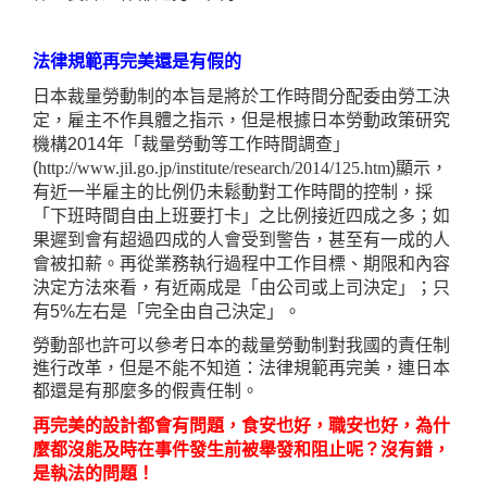
法律規範再完美還是有假的
日本裁量勞動制的本旨是將於工作時間分配委由勞工決
定，雇主不作具體之指示，但是根據日本勞動政策研究
機構
2014
年「裁量勞動等工作時間調查」
(
http://www.jil.go.jp/institute/research/2014/125.htm
)
顯示，
有近一半雇主的比例仍未鬆動對工作時間的控制，採
「下班時間自由上班要打卡」之比例接近四成之多；如
果遲到會有超過四成的人會受到警告，甚至有一成的人
會被扣薪。再從業務執行過程中工作目標、期限和內容
決定方法來看，有近兩成是「由公司或上司決定」；只
有
5%
左右是「完全由自己決定」。
勞動部也許可以參考日本的裁量勞動制對我國的責任制
進行改革，但是不能不知道：法律規範再完美，連日本
都還是有那麼多的假責任制。
再完美的設計都會有問題，食安也好，職安也好，為什
麼都沒能及時在事件發生前被舉發和阻止呢？沒有錯，
是執法的問題！