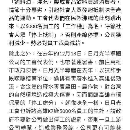
「飼料油」混充，製成食品飲料賣給消費者，
情節十分惡劣，引起社會大眾發起抵制味全產
品的運動。工會代表們在民怨沸騰的此刻跳出
來，以
名員工的「工作權」為名，呼籲社
6000
會大眾「停止抵制」，否則產線停擺，公司獲
利減少，勢必對員工裁員減薪。
除此之外，在去年的
月
日，日月光半導體
12
18
公司的工會代表們，也帶著連署書，前往高雄
市政府陳情，日月光半導體在去年，以狡詐手
段矇騙稽察單位，偷排有毒廢水進入高雄後勁
溪，含金屬的廢水毒害農田、農作物，對台灣
的自然環境造成極大傷害，因而面臨高雄市環
保局的「停工處分」。就像味全一樣，日月光
工會也訴諸高雄
廠
名員工的生計，請政
K7
5000
府不要對公司做出停工的處罰，否則一旦上游
公司轉單，造成業務緊縮，公司更有可能裁