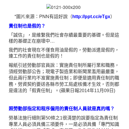
*圖片來源：PNN有話好說（
）
http://ppt.cc/eTgx
責任制也是假的？
「誠信」，是維繫我們社會存續最重要的基礎。但是這
樣的基礎正在崩壞中…
我們的社會現在不僅食用油是假的，勞動派遣是假的，
連工作的責任制也是假的！
報紙引述勞動部官員說：實施責任制所屬行業和職務，
須經勞動部公告；現電子製造業和新聞業濫用最嚴重，
但此兩行業均不准實施責任制；即便是適用責任制的職
務，勞資契約要送各縣市勞工局處核備才生效，否則都
是違法的「假責任制」。
(
蘋果日報
2014
年
11
月
09
日
)
照勞動部指定和程序僱用的責任制人員就是真的嗎？
勞基法施行細則第
50
條之
1
很清楚的說要指定為責任制
專業人員必須具備三項要件，一是必須具備「專門知識