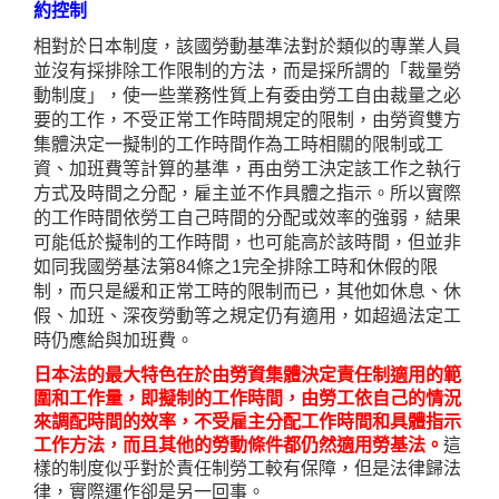
約控制
相對於日本制度，該國勞動基準法對於類似的專業人員
並沒有採排除工作限制的方法，而是採所謂的「
裁量勞
動制度」，使一些業務性質上有委由勞工自由裁量之必
要的工作，不受正常工作時間規定的限制，由勞資雙方
集體決定一擬制的工作時間作為工時相關的限制或工
資、加班費等計算的基準，再由勞工決定該工作之執行
方式及時間之分配，雇主並不作具體之指示。所以實際
的工作時間依勞工自己時間的分配或效率的強弱，結果
可能低於擬制的工作時間，也可能高於該時間，但並非
如同我國勞基法第
84
條之
1
完全排除工時和休假的限
制，而只是緩和正常工時的限制而已，其他如休息、休
假、加班、深夜勞動等之規定仍有適用，如超過法定工
時仍應給與加班費。
日本法的最大特色在於由勞資集體決定責任制適用的範
圍和工作量，即擬制的工作時間，由勞工依自己的情況
來調配時間的效率，不受雇主分配工作時間和具體指示
工作方法，而且其他的勞動條件都仍然適用勞基法。
這
樣的制度似乎對於責任制勞工較有保障，但是法律歸法
律，實際運作卻是另一回事。