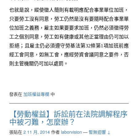
也就是說，縱使徵人簡則有載明應配合事業單位加班，
只要勞工沒有同意，勞工仍然是沒有要隨時配合事業單
位加班之義務，雇主如果要要求加班，仍然必須徵得勞
工之個別同意，勞工如有健康或其他正當理由仍可加以
拒絕；且雇主仍必須遵守勞基法第
32
條第
1
項加班前應
經工會同意，如無工會，應經勞資會議同意之要件，否
則主管機關仍可加以處罰。
發表在
加班權益專欄
中
【勞動權益】訴訟前在法院調解程序
中被刁難，怎麼辦？
張貼在
2 11 月, 2014
作者
laborvision
—
暫無迴響 ↓