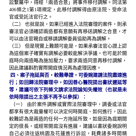
訟繫屬中，得經「兩造合意」將事件移付調解。同法第
406條之1第1項規定，此移付調解得由原法院、受命法
官或受託法官行之。
（二）
也就是說，如果已經進入法院審理的案件，則承
審法官必須確認兩造都有意願有再移送調解之合意，才
可以由法官親自或移請調解委員協助再為調解。
（三）
但是現實上難題可能是，如果承審法官心證上認
為這個案子確實有調解必要較能解決爭議，也可能於開
庭時向兩造略為施加壓力，要求兩造同意再移付調解，
因此建議斟酌實際開庭情況再為處理因應。
四、案子拖延與否，較難舉證，可委婉建請法院盡速進
行；如回歸法院審理中，如因善心醫院提出書狀遲延等
等，建議可依下列條文請求法院諭知失權效（也就是未
依時限提出之主張不再予以參採）：
（一）
由於案件調解或實際法院審理中，調委或法官
都享有很大裁量權可以決定何時開庭、如何進行，因此
較難認為是兩造的任何一方拖延所致，如是因為庭期間
定的很長，或經常開庭沒有進展，建議以書狀委婉說明
自己必須往返桃園及花蓮進行訴訟，耗費諸多時間精