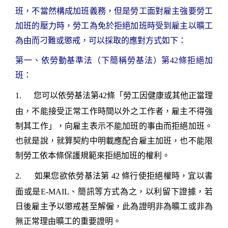
班，不當然構成加班義務，但是勞工面對雇主強要勞工
加班的壓力時，勞工為免於拒絕加班時受到雇主以曠工
為由而刁難或懲戒，可以採取的應對方式如下：
第一、
依勞動基準法（下簡稱勞基法）第
42
條拒絕加
班：
1.
您可以依勞基法第
42
條「勞工因健康或其他正當理
由，不能接受正常工作時間以外之工作者，雇主不得強
制其工作」，向雇主表示不能加班的事由而拒絕加班。
也就是說，就算契約中明載應配合雇主加班，也不能限
制勞工依本條保護規範來拒絕加班的權利。
2.
如果您欲依勞基法第
42
條行使拒絕權時，宜以書
面或是
E-MAIL
、簡訊等方式為之，以利留下證據，若
日後雇主予以懲戒甚至解僱，此為證明非為曠工或非為
無正常理由曠工的重要證明。