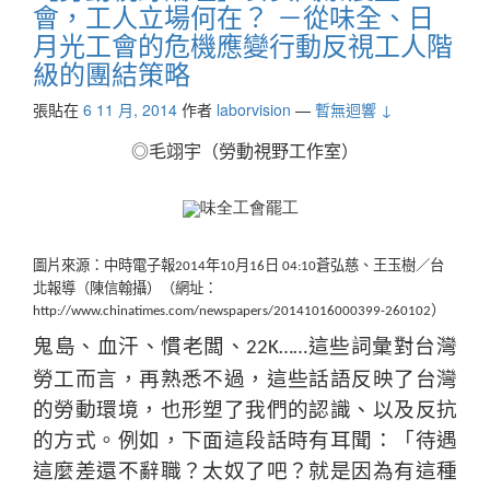
會，工人立場何在？ －從味全、日
月光工會的危機應變行動反視工人階
級的團結策略
張貼在
6 11 月, 2014
作者
laborvision
—
暫無迴響 ↓
◎毛翊宇（勞動視野工作室）
圖片來源：中時電子報
年
月
日
蒼弘慈、王玉樹／台
2014
10
16
04:10
北報導（陳信翰攝）（網址：
）
http://www.chinatimes.com/newspapers/20141016000399-260102
鬼島、血汗、慣老闆、
這些詞彙對台灣
22K……
勞工而言，再熟悉不過，這些話語反映了台灣
的勞動環境，也形塑了我們的認識、以及反抗
的方式。例如，下面這段話時有耳聞：「待遇
這麼差還不辭職？太奴了吧？就是因為有這種