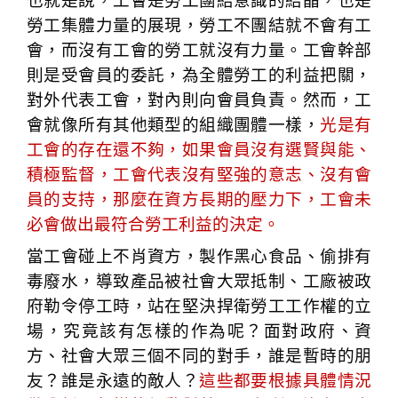
也就是說，工會是勞工團結意識的結晶，也是
勞工集體力量的展現，勞工不團結就不會有工
會，而沒有工會的勞工就沒有力量。工會幹部
則是受會員的委託，為全體勞工的利益把關，
對外代表工會，對內則向會員負責。然而，工
會就像所有其他類型的組織團體一樣，
光是有
工會的存在還不夠，如果會員沒有選賢與能、
積極監督，工會代表沒有堅強的意志、沒有會
員的支持，那麼在資方長期的壓力下，工會未
必會做出最符合勞工利益的決定。
當工會碰上不肖資方，製作黑心食品、偷排有
毒廢水，導致產品被社會大眾抵制、工廠被政
府勒令停工時，站在堅決捍衛勞工工作權的立
場，究竟該有怎樣的作為呢？面對政府、資
方、社會大眾三個不同的對手，誰是暫時的朋
友？誰是永遠的敵人？
這些都要根據具體情況