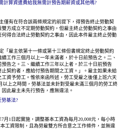
需計算資遣費給我無需計預告期薪資或其他嗎?
，雇主僅有在符合該兩條規定的前提下，得預告終止勞動契
雇雙方成立不定期勞動契約，但雇主終止勞動契約之事由
之任何得合法終止勞動契約之事由，因此本件雇主終止勞動
規定「雇主依第十一條或第十三條但書規定終止勞動契約
繼續工作三個月以上一年未滿者，於十日前預告之。二、
前預告之。三、繼續工作三年以上者，於三十日前預告
終止契約者，應給付預告期間之工資。」。雇主如果未給
之工資予勞工。惟依來函所述，勞工受雇之後僅上班六天
三個月以上之時間，勞基法並未針對受雇未滿三個月的勞工終
，因此雇主未先行預告，應無違法。
反勞基法?
4年7月1日起實施，調整基本工資為每月20,008元，每小時
最低基本工資限制，且為勞雇雙方所合意之工作條件，並無違