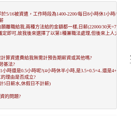
於5/16被資遣，工作時段為1400-2200/每日8小時休1小時/月休6天
薪
自願離職給我
,
兩種方法給的金額都一樣,日薪(22000/30天=733.3,乘以5
議定即可,故我後來選擇了以第1種兼職法處理
,
但後來上人力銀行去看
需計算資遣費給我無需計預告期薪資或其他嗎?
勞基法?
小時還是0.5小時呢?
(4小時休半小時,是3.5+0.5=4..還是4+0.5=4
工的理由是否成立?
計5日薪水,休假日不計薪)
資的問題?