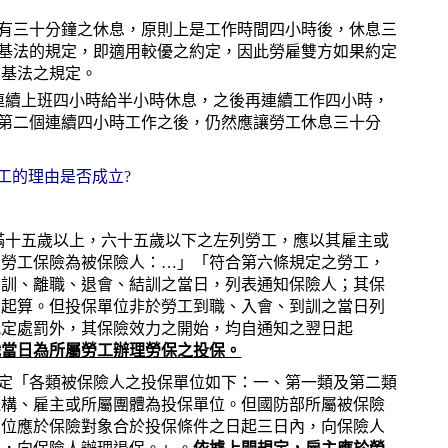
有三十分鐘之休息，原則上是工作時間四小時後，休息三
基法的規定，即適用較優之約定，因此勞雇雙方如果約定
勞基法之規定。
連續上班四小時給半小時休息，之後再連續工作四小時，
第二個連續四小時工作之後，仍然應讓勞工休息三十分
工的理由是否成立?
年滿十五歲以上，六十五歲以下之左列勞工，應以其雇主或
加勞工保險為被保險人：…」「符合第六條規定之勞工，
到訓、離職、退會、結訓之當日，列表通知保險人；其保
日起算。但投保單位非於勞工到職、入會、到訓之當日列
規定處罰外，其保險效力之開始，均自通知之翌日起
職當日為所屬勞工辦理勞保之投保。
項規定「各類被保險人之投保單位如下：一、第一類及第二類
機構、雇主或所屬團體為投保單位。但國防部所屬被保險
單位應於保險對象合於投保條件之日起三日內，向保險人