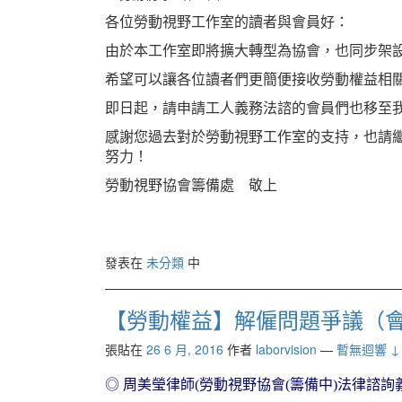
各位勞動視野工作室的讀者與會員好：
由於本工作室即將擴大轉型為協會，也同步架設新網站於：htt
希望可以讓各位讀者們更簡便接收勞動權益相
即日起，請申請工人義務法諮的會員們也移至
感謝您過去對於勞動視野工作室的支持，也請
努力！
勞動視野協會籌備處 敬上
發表在
未分類
中
【勞動權益】解僱問題爭議（會員1
張貼在
26 6 月, 2016
作者
laborvision
—
暫無迴響 ↓
◎
周美瑩律
師(勞動視野協會(籌備中)法律諮詢