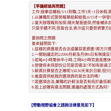
【爭議經過與問題】
工作:按摩店櫃枱/5/11到職,工作5天+1日休假,即
1.以兼職形式簽勞報單結薪給我,6/15才一併發
2.當天辦理報到加保,隔天幫我退保,然後補非
只是手續不同,但皆合法,表示這只要勞資雙方
要詢問之問題
後來疑問如下:
1.這樣的資遣是否合法或屬惡意資遣?資方只
2.一開始議定的22000月薪及月休6日有無違反
3.若每4小時需休半小時,工時8小時究竟是應休1
4.勞健保未保部份公司是否違法?不知有新員
5.薪資計算是否正確呢?(以30天來計日薪,但只
6.後面提供給我的選項真的是合法的嗎?
7.若選項合法,兼職的計薪法是否有低於最低薪
8.若上述確有違法問題,建議的處理方式為何? 
【勞動視野協會之諮詢法律意見如下】