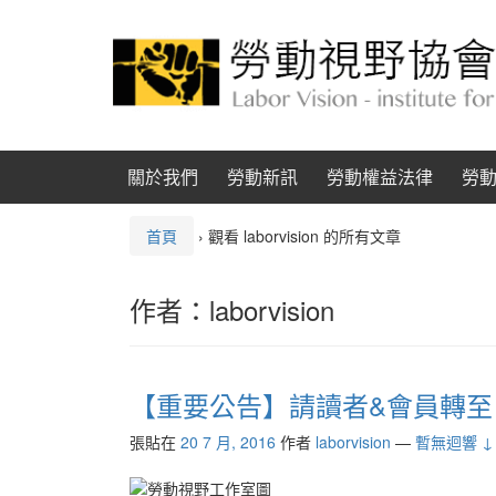
跳
跳
至
到
內
主
容
功
能
表
關於我們
勞動新訊
勞動權益法律
勞
首頁
›
觀看 laborvision 的所有文章
作者：
laborvision
【重要公告】請讀者&會員轉
張貼在
20 7 月, 2016
作者
laborvision
—
暫無迴響 ↓