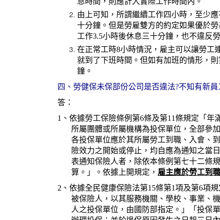
息時間，則應計入實際工作時間內。
由上可知，所謂繼續工作四小時，至少應
十分鐘。但是勞雇雙方的約定如果優於勞
工作3.5小時後休息三十分鐘，也不違反
在正常工時8小時情況，雇主可以讓勞工
就到了下班時間。但如有加班的情形，則
鐘。
四、勞健保未保部份公司是否違法?不知有新員
答：
1、依據勞工保險條例第6條及第11條規定「
所屬團體或所屬機構為投保單位，全部參
各投保單位應於其所屬勞工到職、入會、
險效力之開始或停止，均自應為通知之當
表通知保險人者，除依本條例第七十二條
算。」。依據上開規定，
雇主應於勞工到
2、依據全民健康保險法第15條第1項及第6
被保險人，以其服務機關、學校、事業、
人之投保單位，由國防部指定。」「投保