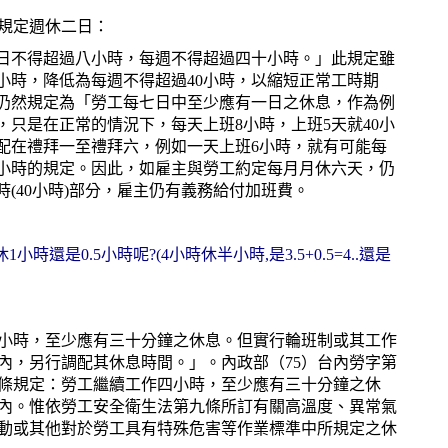
規定週休二日：
每日不得超過八小時，每週不得超過四十小時。」此規定雖
小時，降低為每週不得超過40小時，以縮短正常工時期
，仍然規定為「勞工每七日中至少應有一日之休息，作為例
只是在正常的情況下，每天上班8小時，上班5天就40小
分配在禮拜一至禮拜六，例如一天上班6小時，就有可能每
0小時的規定。因此，如雇主與勞工約定每月月休六天，仍
(40小時)部分，雇主仍有義務給付加班費。
還是0.5小時呢?(4小時休半小時,是3.5+0.5=4..還是
四小時，至少應有三十分鐘之休息。但實行輪班制或其工作
內，另行調配其休息時間。」。內政部（75）台內勞字第
十五條規定：勞工繼續工作四小時，至少應有三十分鐘之休
內。惟依勞工安全衛生法第九條所訂有關高溫度、異常氣
動或其他對於勞工具有特殊危害等作業標準中所規定之休