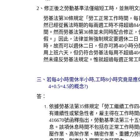
2、修正後之勞動基準法僅縮短工時，並無明文
勞基法第30條規定「勞工正常工作時間，
然已經從舊法時期的每兩週工時不得超過84
間。然而勞基法第36條並未同時配合修正
假。」因此，法律並無強制規定要週休二日，
時，故而可以週休二日，但亦可將40小時
周上班六天，但仍符合勞基法每周不超過4
然未違反勞基法規定。惟就超過每週正常工時
三、若每4小時需休半小時,工時8小時究竟是應休1小時
4+0.5=4.5的概念?)
答：
依據勞基法第35條規定「勞工繼續工作
有連續性或緊急性者，雇主得在工作時間
416670號函釋指出，勞動基準法第三
息。該項休息時間不包括在正常工作時間
壓作業、高架作業、精密作業、重體力勞