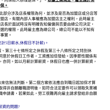
內，向保險人辦理退保。」。
依據上開規定，雇主應於勞
投保。
，此部分涉及店長權限為何，並涉及是否為加盟店或分店等
加盟店，有關內部人事權應為加盟店主之權利，此時雇主
而店長於面試時沒有明確告知僱傭與否要由總公司決定，
人選的權限，此時雇主應為總公司，總公司不能以不知有
的事實。
只計5日薪水,休假日不計薪)。
假、第三十七條所定之休假及第三十八條所定之特別休
同意於休假日工作者，工資應加倍發給。因季節性關係有
，亦同。如以月薪計算薪資，休假日也應一併計算薪資，
依來信無法判斷。第二個方案依法應自到職日起加保才算
取得非自願離職證明後，如符合法定要件可以領取失業補
職申請書，若果如此，勞工很難再向雇主請求發給非自願
薪資的問題?