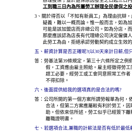
辦理投保；並於退保原因發生之日起三日
工到職三日內為所屬勞工辦理全民健保之
3、關於得否以「不知有新員工」為理由抗辯
疑義，難以一概而論。惟一般而言，如為
可能是該加盟店而非總公司。如為分店，
那麼應該認為店長有代理總公司決定僱傭
此勞工為由，拒絕承認勞動契約成立生效
五、薪資計算是否正確呢?(以30天來計日薪,但
答：勞基法第39條規定，第三十六條所定之例
假，工資應由雇主照給。雇主經徵得勞工
趕工必要，經勞工或工會同意照常工作者
不得扣除。
六、後面提供給我的選項真的是合法的嗎?
答：公司所開的第一個方案所謂勞報單為何，
合法，但第二方案應屬較有利於勞工，因
助。但依來信所述，勞工似乎已經簽下離
離職證明書。
七、若選項合法,兼職的計薪法是否有低於最低