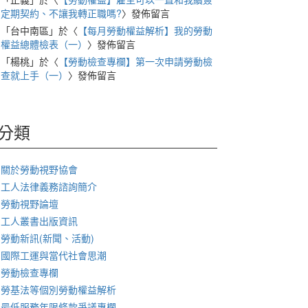
定期契約、不讓我轉正職嗎?
〉發佈留言
「
台中南區
」於〈
【每月勞動權益解析】我的勞動
/月薪22000。
一開始是應徵按摩師,但因經驗不足需較長培訓期,
權益總體檢表（一）
〉發佈留言
「
楊桃
」於〈
【勞動檢查專欄】第一次申請勞動檢
天=$3667+資遣費$183,共$3850)
查就上手（一）
〉發佈留言
,其實公司仍有在徵晚班櫃枱會計(正職1500-2400)及按摩師(有
分類
.5的概念?)
關於勞動視野協會
工人法律義務諮詢簡介
勞動視野論壇
工人叢書出版資訊
勞動新訊(新聞、活動)
國際工運與當代社會思潮
勞動檢查專欄
勞基法等個別勞動權益解析
最低服務年限條款爭議專欄