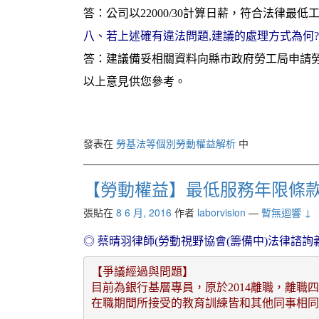
答：公司以22000/30計算日薪，符合法律
八、若上述確有違法問題,建議的處理方式為何?
答：建議備妥相關資料向縣市政府勞工局申請
以上意見供您參考。
發表在
勞基法等個別勞動權益解析
中
【勞動權益】最低服務年限條款爭議
張貼在
8 6 月, 2016
作者
laborvision
—
暫無迴響 ↓
◎
蔡晴羽律
師(勞動視野協會(籌備中)法律諮詢
【爭議經過與問題】
目前為銀行基層專員，原於2014離職，離
在職期間所接受的教育訓練皆和其他同事相同