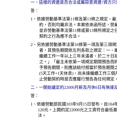
一、這樣的資遣是否合法或屬惡意資遣?資方只
答：
1、依據勞動基準法第11條及第13條之規定
約，否則均屬非法。本案依來函所述，勞
並非勞動基準法第11條或第13條所規定
契約之行為應不合法。
2、另依據勞動基準法第16條第一項及第三項
者，其預告期間依左列各款之規定：一、
繼續工作一年以上三年未滿者，於二十日
之。」「雇主未依第一項規定期間預告而
予預告期間，則應該給付相當於預告期間
(5天工作+1天休息)，尚未達繼續工作
止勞動契約時是否應履行預告為任何規定
二、一開始議定的22000月薪及月休6日有無違
答：
1、依據勞動部民國103年9月15日發布，自10
120元。上開約定22000元之工資符合
法。