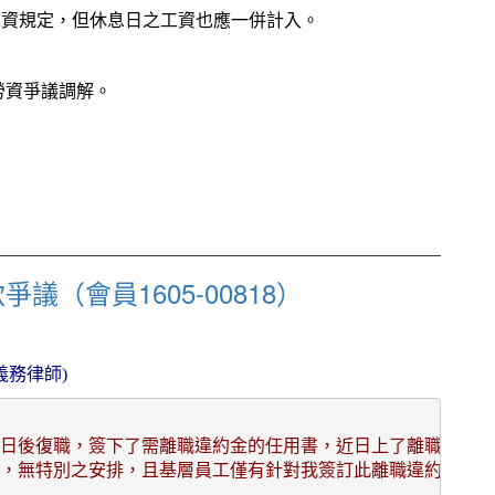
最低工資規定，但休息日之工資也應一併計入。
勞資爭議調解。
（會員1605-00818）
義務律師)
職四日後復職，簽下了需離職違約金的任用書，近日上了離職申請
，無特別之安排，且基層員工僅有針對我簽訂此離職違約金，目前