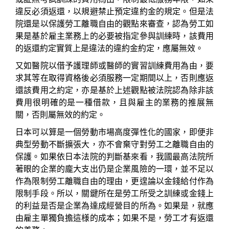
違反必須返還，以規避禁止預定違約金的規定。但是法
院還是以保護勞工離職自由的觀點來審查，認為勞工如
果是基於雇主業務上的必要被指定參與訓練時，該費用
的返還約定實質上是違法的違約金約定，應屬無效。
又如醫院以借予護理師或醫師的實習訓練費用為由，要
求其等在取得資格後必須服務一定期間以上，否則應返
還該費用之約定，亦是基於上述觀點被法院認為除非該
費用很明確的是一種借款，且與雇主的業務的推展無
關，否則屬無效的約定。
日本可以算是一個勞動市場高度彈性化的國家，即便非
典型勞動不斷擴張大，亦不會棄守對勞工之離職自由的
保護。如果依日本法院的判斷基來看，我國最高法院所
著眼的企業的龐大支出仍是企業風險的一環，並不足以
作為限制勞工離職自由的理由，更遑論以金錢給付作為
限制手段。所以，關鍵所在是勞工所受之訓練或金錢上
的利益是否是企業為達成經營目的所為。如果是，就應
由雇主單獨負擔這様的成本；如果不是，勞工才有返還