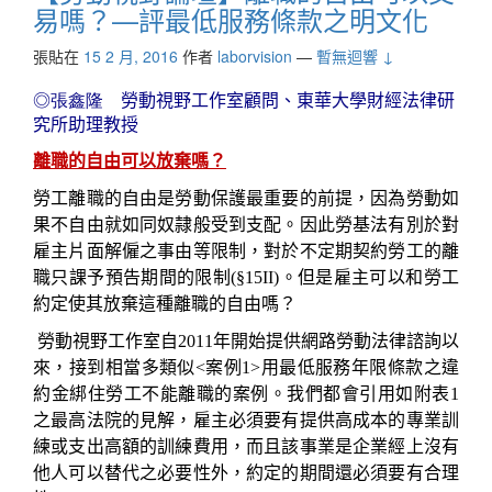
易嗎？—評最低服務條款之明文化
張貼在
15 2 月, 2016
作者
laborvision
—
暫無迴響 ↓
◎
張鑫隆
勞動視野工作室顧問、東華大學財經法律研
究所助理教授
離職的自由可以放棄嗎？
勞工離職的自由是勞動保護最重要的前提，因為勞動如
果不自由就如同奴隷般受到支配。因此勞基法有別於對
雇主片面解僱之事由等限制，對於不定期契約勞工的離
職只課予預告期間的限制
(§15
II
)
。但是雇主可以和勞工
約定使其放棄這種離職的自由嗎？
勞動視野工作室自
2011
年開始提供網路勞動法律諮詢以
來，接到相當多類似
<
案例
1>
用最低服務年限條款之違
約金綁住勞工不能離職的案例。我們都會引用如附表
1
之最高法院的見解，雇主必須要有提供高成本的專業訓
練或支出高額的訓練費用，而且該事業是企業經上沒有
他人可以替代之必要性外，約定的期間還必須要有合理