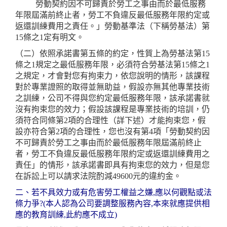
勞動契約因不可歸責於勞工之事由而於最低服務
年限屆滿前終止者，勞工不負違反最低服務年限約定或
返還訓練費用之責任。」勞動基準法（下稱勞基法）第
15條之1定有明文。
（二）依照承諾書第五條的約定，性質上為勞基法第15
條之1規定之最低服務年限，必須符合勞基法第15條之1
之規定，才會對您有拘束力，依您說明的情形，該課程
對於專業證照的取得並無助益，假設亦無其他專業技術
之訓練，公司不得與您約定最低服務年限，該承諾書就
沒有拘束您的效力；假設該課程是專業技術的培訓，仍
須符合同條第2項的合理性（詳下述）才能拘束您，假
設亦符合第2項的合理性，您也沒有第4項「勞動契約因
不可歸責於勞工之事由而於最低服務年限屆滿前終止
者，勞工不負違反最低服務年限約定或返還訓練費用之
責任」的情形，該承諾書即具有拘束您的效力，但是您
在訴訟上可以請求法院酌減49600元的違約金。
二、若不具效力或有危害勞工權益之嫌,應以何觀點或法
條力爭?(本人認為公司要調整服務內容,本來就應提供相
應的教育訓練,此約應不成立)