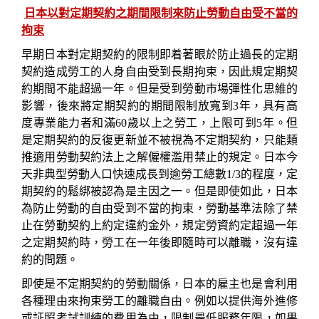
日本以對定期契約之期間限制來防止勞動自由受不當的
拘束
早期日本對定期契約的限制即着著眼於防止過長的定期
契約造成勞工的人身自由受到長期拘束，因此規定期契
約期間不能超過一年。但是受到勞動市場彈性化思維的
影響，後來將定期契約的期間限制放寬到
3
年，具有高
度專業能力者和滿
60
歲以上之勞工，上限可到
5
年
。但
是定期契約的反復更新並不被視為不定期契約，只能類
推適用勞動契約法上之解僱權濫用禁止的規定。日本今
天非典型勞動人口快速成長到逾勞工總數
1/3
的程度，定
期契約的鬆綁被認為是主因之一。但是即使如此，日本
為防止勞動的自由受到不當的拘束，勞動基準法除了禁
止在勞動契約上約定違約金外，規定勞資約定超過一年
之定期契約時，勞工在一年後即隨時可以離職，沒有違
約的問題。
即使是不定期契約的勞動關係，日本的雇主也是會利用
各種理由來拘束勞工的離職自由。例如以提供海外進修
或証照考試訓練的費用為由，限制最低服務年限，如果