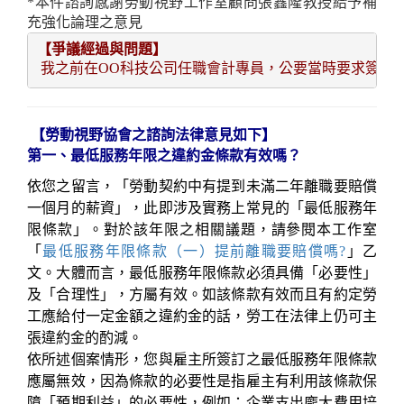
*
本件諮詢感謝勞動視野工作室顧問張鑫隆教授給予補
充強化論理之意見
【爭議經過與問題】 
 我之前在OO科技公司任職會計專員，公要當時要求簽
【勞動視野協會之諮詢法律意見如下】
第一、最低服務年限之違約金條款有效嗎？
依您之留言，「勞動契約中有提到未滿二年離職要賠償
一個月的薪資」，此即涉及實務上常見的「最低服務年
限條款」。對於該年限之相關議題，請參閱本
工作室
「
最低服務年限條款（一）提前離職要賠償嗎?
」乙
文
。大體而言，最低服務年限條款必須具備「必要性」
及「合理性」，方屬有效。如該條款有效而且有約定勞
工應給付一定金額之違約金的話，勞工在法律上仍可主
張違約金的酌減。
依所述個案情形，您與雇主所簽訂之最低服務年限條款
應屬無效，因為條款的必要性是指雇主有利用該條款保
障「預期利益」的必要性，例如：企業支出龐大費用培