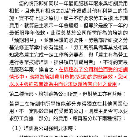
您的情形即如同以一年最低服務年限來與培訓費用
相抵，且未見有相應之加薪升遷或其他有利勞工的措
施，實不符上述之原則，雇主不得要求勞工負擔此培訓
費用。就算雇主表示一年會返還，但等於是設下一年的
最低服務年條款，此種奠基於公司所需所為的培訓的
「預期利益」，並無保護的必要性，勞動部所研擬之勞
基法修正草案中亦有建議，「勞工所所具備專業技術與
知識為雇主完成一定工作所必要者」與「雇主有為勞工
進行專業技術培訓，提供項培訓費用者」，不得約定最
低服務年限。換
言之，
在這種為了公司利益而受的培訓
情形中，應認為培訓
費用負擔
(
返還
)
的約款無效，您可
以以主張約款無效為由而要求返還所有已付之費用
。
第二種情形、培訓雖為公司所需，但對勞工亦有益時：
若勞工在培訓中所學技能部分亦得獨立在其他同業使
用，不一定限於您目前受僱的公司，則雇主是否可以要
求勞工負擔「部分」的費用，應再區分以下兩種情形：
（１）培訓為公司強制要求時：