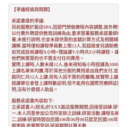
【爭議經過與問題】
承諾書違約爭議:
目前服務於飯店SPA,因部門想做療程內容調整,故外聘教學
以付費外聘提供教育訓練為由,要求簽署服務承諾書綁約2
署,未進行說明,也並未提供簽約金額計算方式及相關細節。
講解,當時僅知課程學員數上限12人,若超過會另請助教,截至
前完成技術課程X小時+理論課Y小時共Z小時課程。課程同時
他們無需簽約也不需支付任何費用。
實際上課時,人數未達12人,後來得知每小時授課為1000多
上課名單來均攤,等於其他分館的費用是由我們支付,並不是以
館同仁共12人上課,但有人因不簽約而離職,故實際上課未達
授課單位會發上課時數証明,但不能用在國際芳療師証照課程
明,沒有什麼個人助益。
服務承諾書內容如下:
立承諾書人(姓名)於XXX飯店服務期間,因接受訓練.研習,
一.本人同意參加公司所安排之訓練,研習活動.課程名稱:X
二.訓練:研習時間自民國106年00月00日起至民國106年00月
變更時,依實際受訓,研習期間計算天數