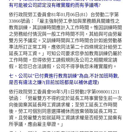
有可能被公司認定沒有確實履約而有爭議嗎?
依行政院勞工委員會81年01月06日(81）台勞動二字第
33866號函：「雇主強制勞工參加與業務頗具關連性之
教育訓練，其訓練時間應計入工作時間。惟因訓練時間
之勞務給付情況與一般工作時間不同，其給與可由勞雇
雙方另予議定。又訓練時間與工作時間合計如逾勞動基
準法所訂正常工時，應依同法第二十四條規定計給勞工
延長工時工資。」可知公司要求您參加教育訓練仍屬於
工作時間，您得依勞工請假規則及公司之相關規定請
假，若您已合法請假，公司不得爭執您未確實履約。
七、公司以”已付費進行教育訓練”為由,不計加班時數,
是否有違法之嫌?(目前加班都是以補休處理)
依行政院勞工委員會98年5月1日勞動2字第0980011211
號函：「勞雇雙方不得約定於延長工時事實發生前一次
向後拋棄其延長時工資請求權；至勞工延長工作時間
後，勞工可個別同意選擇補休而放棄領取延長工時工
資，且勞雇雙方如就延時工資請求權是否經勞工拋棄有
所爭議，應由雇主舉證。」