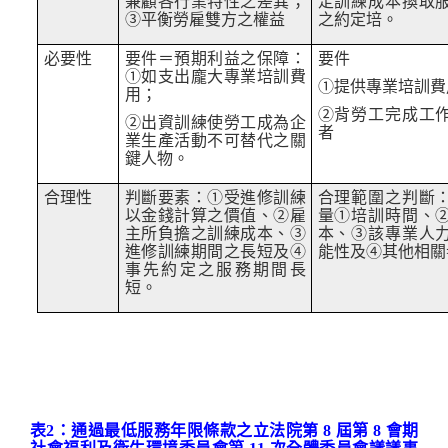
兼顧各行業特性之差異；
定訓練成本換取
③
平衡勞雇雙方之權益
之約定培。
必要性
要件＝預期利益之保障：
要件
①
如支出龐大專業培訓費
①
提供專業培訓費
用；
②
背勞工完成工
②
出資訓練使勞工成為企
者
業生產活動不可替代之關
鍵人物。
合理性
判斷要素：
①
受進修訓練
合理範圍之判斷
以金錢計算之價值、
②
雇
量
①
培訓時間、
主所負擔之訓練成本、
③
本、
③
該專業人
進修訓練期間之長短及
④
能性及
④
其他相關
事先約定之服務期間長
短。
表2：通過最低服務年限條款之
立法院第
8
屆第
8
會期