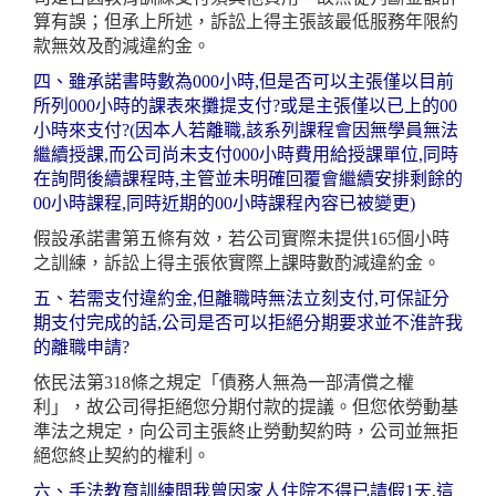
算有誤；但承上所述，訴訟上得主張該最低服務年限約
款無效及酌減違約金。
四、雖承諾書時數為000小時,但是否可以主張僅以目前
所列000小時的課表來攤提支付?或是主張僅以已上的00
小時來支付?(因本人若離職,該系列課程會因無學員無法
繼續授課,而公司尚未支付000小時費用給授課單位,同時
在詢問後續課程時,主管並未明確回覆會繼續安排剩餘的
00小時課程,同時近期的00小時課程內容已被變更)
假設承諾書第五條有效，若公司實際未提供165個小時
之訓練，訴訟上得主張依實際上課時數酌減違約金。
五、若需支付違約金,但離職時無法立刻支付,可保証分
期支付完成的話,公司是否可以拒絕分期要求並不淮許我
的離職申請?
依民法第318條之規定「債務人無為一部清償之權
利」，故公司得拒絕您分期付款的提議。但您依勞動基
準法之規定，向公司主張終止勞動契約時，公司並無拒
絕您終止契約的權利。
六、手法教育訓練間我曾因家人住院不得已請假1天,這