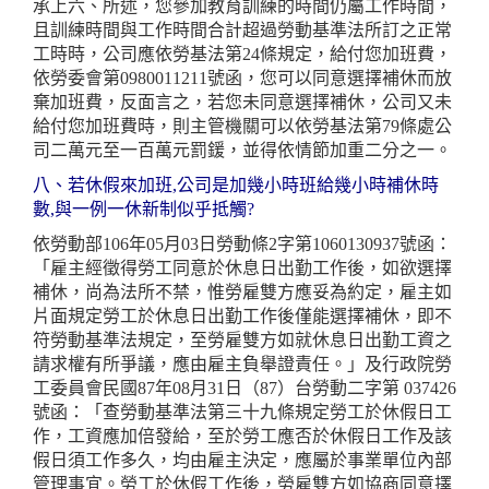
承上六、所述，您參加教育訓練的時間仍屬工作時間，
且訓練時間與工作時間合計超過勞動基準法所訂之正常
工時時，公司應依勞基法第24條規定，給付您加班費，
依勞委會第0980011211號函，您可以同意選擇補休而放
棄加班費，反面言之，若您未同意選擇補休，公司又未
給付您加班費時，則主管機關可以依勞基法第79條處公
司二萬元至一百萬元罰鍰，並得依情節加重二分之一。
八、若休假來加班,公司是加幾小時班給幾小時補休時
數,與一例一休新制似乎抵觸?
依勞動部106年05月03日勞動條2字第1060130937號函：
「雇主經徵得勞工同意於休息日出勤工作後，如欲選擇
補休，尚為法所不禁，惟勞雇雙方應妥為約定，雇主如
片面規定勞工於休息日出勤工作後僅能選擇補休，即不
符勞動基準法規定，至勞雇雙方如就休息日出勤工資之
請求權有所爭議，應由雇主負舉證責任。」及行政院勞
工委員會民國87年08月31日（87）台勞動二字第 037426
號函：「查勞動基準法第三十九條規定勞工於休假日工
作，工資應加倍發給，至於勞工應否於休假日工作及該
假日須工作多久，均由雇主決定，應屬於事業單位內部
管理事宜。勞工於休假工作後，勞雇雙方如協商同意擇