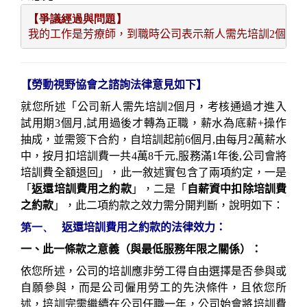
【爭議經過與問題】   
我的工作是芳療師，到職時公司表示新人需先培訓2個月，
【勞動視野協會之諮詢法律意見如下】
就您所述「
公司新人需先培訓2個月，考核通過才進入
試用期3個月,試用過後才轉為正職，薪水為底薪+操作
抽成，並需簽下合約，自培訓起前6個月,由每月2萬薪水
中，按月扣培訓費一共4萬8千元,服務滿1年後,公司會將
培訓費全額退回
」，此一敘述實包含了兩項約定，一是
「
返還培訓費用之約款
」，二是「
自薪資中扣除培訓費
之約款
」，此二項約款之效力需分開判斷，說明如下：
第一、
返還培訓費用之約款的法律效力：
一、此一條款之意義（與最低服務年限之關係）：
依您所述，公司的培訓應非勞工得自由選擇是否參與或
自願參與，而是公司僱用勞工的先決條件，且依您所
述，培訓完需繼續在公司任職一年，公司始會將培訓費