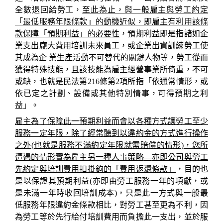
全數退回給勞工，
至此為止，與一般雇主與勞工約定
「最低服務年限條款」的動機近似，即雇主有利用該條
款保障「預期利益」的必要性
，預期利益即是指諸如企
業支出龐大費用培訓未來員工，或企業出資訓練勞工使
其成為企
業生產活動不可替代的關鍵人物等，勞工從而
獲得特殊技能，且該技能為雇主經營事業所倚重，不可
或缺，也就是民法第
216
條第
2
項所指「
依通常情形，或
依已定之計劃、設備或其他特別情事，可得預期之利
益」。
雇主為了保障此一預期利益而會以各種方式讓勞工至少
服務一定年限，除了經常聽到以違約金的方式進行操作
之外
(
也就是服務不滿約定年限就需賠償的情形
)
，您所
遭遇的情形實為雇主另一種人事策略
—
亦即公司與勞工
先約定與培訓費用扣掛鉤的「費用返還條款」
，目的也
是以保證其預期利益
(
亦即由勞工服務一年的項獻，或
是未滿一年時收回培訓成本
)
，只是此一方式與
一般最
低服務年限違約金條款相比，對勞工甚至更為不利，因
為勞工等於先行給付培訓費用而負擔此一支出，並於服