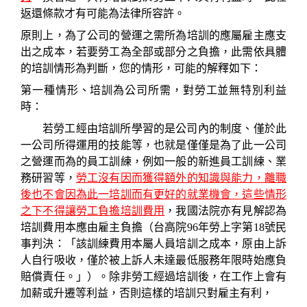
返還條款才有可能為法律所容許。
原則上，為了公司的營運之需所為培訓的應屬雇主應支
出之成本，若要勞工為全部或部分之負擔，此需依具體
的培訓情形為判斷，您的情形，可能的解釋如下：
第一種情形、培訓為公司所需，對勞工並無特別利益
時：
若勞工經由培訓所學習的是公司內的制度、僅於此
一公司所得運用的技能等，也就是僅僅是為了此一公司
之營運而為的員工訓練，例如一般的新進員工訓練、業
務研習等，
勞工沒有因而獲得額外的知識與能力，離職
後也不會因為此一培訓而有更好的就業機會，這些情形
之下不得讓勞工負擔培訓費用
，我國法院亦有見解認為
培訓費用本應由雇主負擔（
台高院96年勞上字第18號民
事判決：「
該訓練費用本屬人員培訓之成本，原由上訴
人自行吸收，僅於被上訴人未達最低服務年限時始應負
賠償責任。」
）。除非勞工經過培訓後，在工作上會有
加薪或升遷等利益，否則這樣的培訓只對雇主有利，