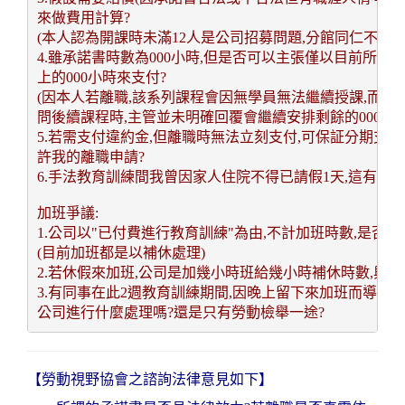
來做費用計算?
(本人認為開課時未滿12人是公司招募問題,分館同仁不需
4.雖承諾書時數為000小時,但是否可以主張僅以目前所列0
上的000小時來支付?
(因本人若離職,該系列課程會因無學員無法繼續授課,而公司
問後續課程時,主管並未明確回覆會繼續安排剩餘的000小時
5.若需支付違約金,但離職時無法立刻支付,可保証分期支付
許我的離職申請?
6.手法教育訓練間我曾因家人住院不得已請假1天,這有可
加班爭議:
1.公司以"已付費進行教育訓練"為由,不計加班時數,是否有
(目前加班都是以補休處理)
2.若休假來加班,公司是加幾小時班給幾小時補休時數,與
3.有同事在此2週教育訓練期間,因晚上留下來加班而導致當天
公司進行什麼處理嗎?還是只有勞動檢舉一途?
【勞動視野協會之諮詢法律意見如下】