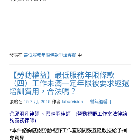
發表在
最低服務年限條款爭議專欄
中
【勞動權益】最低服務年限條款
（四）工作未滿一定年限被要求返還
培訓費用，合法嗎？
張貼在
15 7 月, 2015
作者
laborvision
—
暫無迴響 ↓
◎邱羽凡律師
、蔡晴羽律師
(
勞動視野工作室法律諮
詢義務律師
)
*
本件諮詢感謝勞動視野工作室顧問張鑫隆教授給予補
充意見