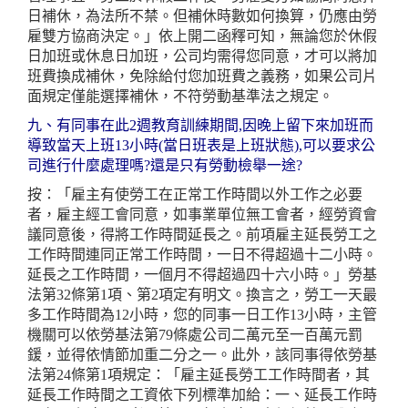
日補休，為法所不禁。但補休時數如何換算，仍應由勞
雇雙方協商決定。」依上開二函釋可知，無論您於休假
日加班或休息日加班，公司均需得您同意，才可以將加
班費換成補休，免除給付您加班費之義務，如果公司片
面規定僅能選擇補休，不符勞動基準法之規定。
九、有同事在此2週教育訓練期間,因晚上留下來加班而
導致當天上班13小時(當日班表是上班狀態),可以要求公
司進行什麼處理嗎?還是只有勞動檢舉一途?
按：「雇主有使勞工在正常工作時間以外工作之必要
者，雇主經工會同意，如事業單位無工會者，經勞資會
議同意後，得將工作時間延長之。前項雇主延長勞工之
工作時間連同正常工作時間，一日不得超過十二小時。
延長之工作時間，一個月不得超過四十六小時。」勞基
法第32條第1項、第2項定有明文。換言之，勞工一天最
多工作時間為12小時，您的同事一日工作13小時，主管
機關可以依勞基法第79條處公司二萬元至一百萬元罰
鍰，並得依情節加重二分之一。此外，該同事得依勞基
法第24條第1項規定：「雇主延長勞工工作時間者，其
延長工作時間之工資依下列標準加給：一、延長工作時