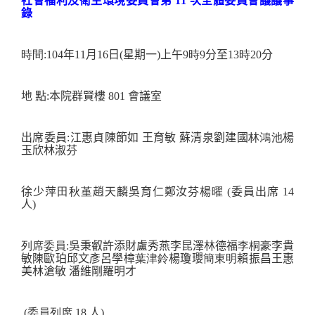
社會福利及衛生環境委員會第
11
次全體委員會議議事
錄
時
間
:104
年11月16日(
星期一
)
上午
9
時
9
分至
13
時
20
分
地
點
:
本院群賢樓
801
會議室
出席委員
:
江惠貞
陳節如
王育敏
蘇清泉
劉建國
林鴻池
楊
玉欣
林淑芬
徐少萍
田秋堇
趙天麟
吳育仁
鄭汝芬
楊
曜
(
委員出席
14
人)
列席委員
:
吳秉叡
許添財
盧秀燕
李昆澤
林德福
李桐豪
李貴
敏
陳歐珀
邱文彥
呂學樟
葉津鈴
楊瓊瓔
簡東明
賴振昌
王惠
美
林滄敏
潘維剛
羅明才
(
委員列席
18
人)