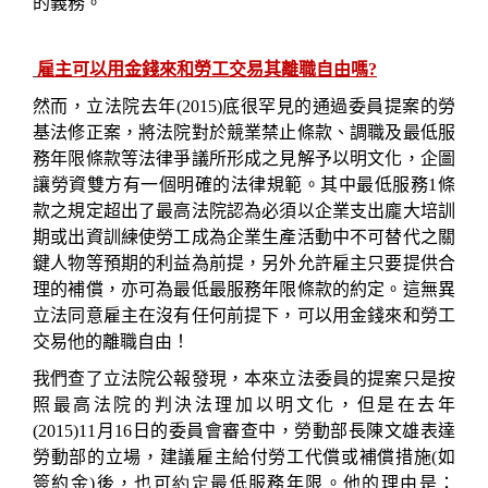
的義務。
雇主可以用金錢來和勞工交易其離職自由嗎?
然而，立法院
去年
(2015)
底
很罕見的通過委員提案的勞
基法修正案，將法院對於競業禁止條款、調職及最低服
務年限條款等法律爭議所形成之見解予以明文化，企圖
讓勞資雙方有一個明確的法律規範。其中最低服務
1
條
款之規定超出了最高法院認為必須以企業支出龐大培訓
期或出資訓練使勞工成為企業生產活動中不可替代之關
鍵人物等預期的利益為前提，另外允許雇主只要提供合
理的補償，亦可為最低最服務年限條款的約定。這無異
立法同意雇主在沒有任何前提下，可以用金錢來和勞工
交易他的離職自由！
我們查了立法院公報發現，本來立法委員的提案只是按
照最高法院的判決法理加以明文化，但是在去年
(2015)11
月
16
日的委員會審查中，勞動部長陳文雄表達
勞動部的立場，建議雇主給付勞工代償或補償措施
(
如
簽約金
)
後，也可
約定
最低服務年限。他的理由是：