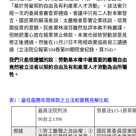
「基於勞雇契約自由及有利產業人才流動」
。
該法案只
經一次的委員會審查即通過，會議中只有二人對本案發
言，國民黨的蘇清泉說：太嚴格會影響企業送訓、培育
跟投資的意願。民進黨林淑芬雖然批評本案不夠嚴謹，
但她把重心放在競業禁止條款，本案也就依勞動部意見
修正後通過。然後在
11
月
27
日不用經政黨協商就三讀通
過（立法院公報第
104
卷
第
89
期
院會紀錄，頁
354)
。
我們只能很遺憾的說：勞動基本權中最重要的離職自由
竟然被立法者以契約自由及有和產業人才流動為由所犧
牲。
表
1
：最低服務年限條款之立法和實務見解比較
最高法院判決
勞基法
§15-1
原草
96
台上
1396
根據
①
勞工離職之自由權；
②
國民黨委員提案