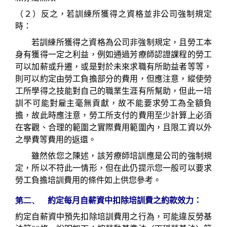
（２）反之，若
訓練所獲得之資格並非公司強制規定
時：
若
訓練所獲得之資格為公司非強制規定，且勞工本
身有獲得一定之利益，例如
通過芳療師認證課程的勞工
可以加薪或升遷，或是對於未來求職有所助益者等等，
則可以約定由勞工負擔部分的費用，但應注意，
縱使
勞
工所學得之技能對自己的職業生涯有所幫助，但此一培
訓不可能對雇主毫無貢獻，故不能要求勞工為全額負
擔，故此時應注意，勞工所支付的費用至少
計算上必須
在客觀、合理的範圍之實際費用範圍內，且限工資以外
之學費等費用的返還。
雖然依您之陳述，該芳療師培訓應是公司的強制規
定，所以不符此一情形，但在此仍提示您一般可以要求
勞工負擔培訓費用的條件如上供您參考。
第二、
約定每月自薪資中扣除培訓費之約款效力：
約定自薪資中預先扣除培訓費用之行為，可能違反勞基