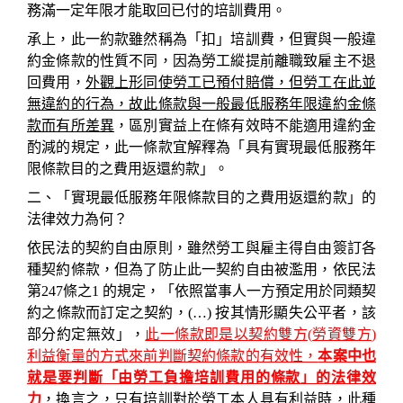
務滿一定年限才能取回已付的培訓費用。
承上，此一約款雖然稱為「扣」培訓費，但實與一般違
約金條款的性質不同，因為勞工縱提前離職致雇主不退
回費用，
外觀上形同使勞工已預付賠償，但勞工在此並
無違約的行為，故此條款與一般最低服務年限違約金條
款而有所差異
，區別實益上在條有效時不能適用違約金
酌減的規定，此一條款宜解釋為「具有實現最低服務年
限條款目的之費用返還約款」。
二、「實現最低服務年限條款目的之費用返還約款」的
法律效力為何？
依民法的契約自由原則，雖然勞工與雇主得自由簽訂各
種契約條款，但為了防止此一契約自由被濫用，依民法
第
247
條之
1
的規定，「依照當事人一方預定用於同類契
約之條款而訂定之契約，
(
…
)
按其情形顯失公平者，該
部分約定無效」，
此一條款即是以契約雙方
(
勞資雙方
)
利益衡量的方式來前判斷契約條款的有效性，
本案中也
就是要判斷「由勞工負擔培訓費用的條款」的法律效
力
，換言之，只有培訓對於勞工本人具有利益時，此種