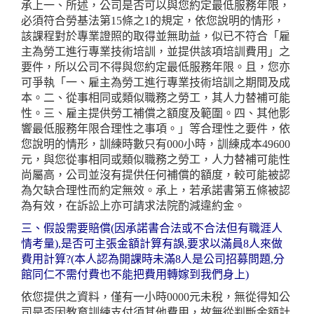
承上一、所述，公司是否可以與您約定最低服務年限，
必須符合勞基法第15條之1的規定，依您說明的情形，
該課程對於專業證照的取得並無助益，似已不符合「雇
主為勞工進行專業技術培訓，並提供該項培訓費用」之
要件，所以公司不得與您約定最低服務年限。且，您亦
可爭執「一、雇主為勞工進行專業技術培訓之期間及成
本。二、從事相同或類似職務之勞工，其人力替補可能
性。三、雇主提供勞工補償之額度及範圍。四、其他影
響最低服務年限合理性之事項。」等合理性之要件，依
您說明的情形，訓練時數只有000小時，訓練成本49600
元，與您從事相同或類似職務之勞工，人力替補可能性
尚屬高，公司並沒有提供任何補償的額度，較可能被認
為欠缺合理性而約定無效。承上，若承諾書第五條被認
為有效，在訴訟上亦可請求法院酌減違約金。
三、假設需要賠償(因承諾書合法或不合法但有職涯人
情考量),是否可主張金額計算有誤,要求以滿員8人來做
費用計算?(本人認為開課時未滿8人是公司招募問題,分
館同仁不需付費也不能把費用轉嫁到我們身上)
依您提供之資料，僅有一小時0000元未稅，無從得知公
司是否因教育訓練支付須其他費用，故無從判斷金額計