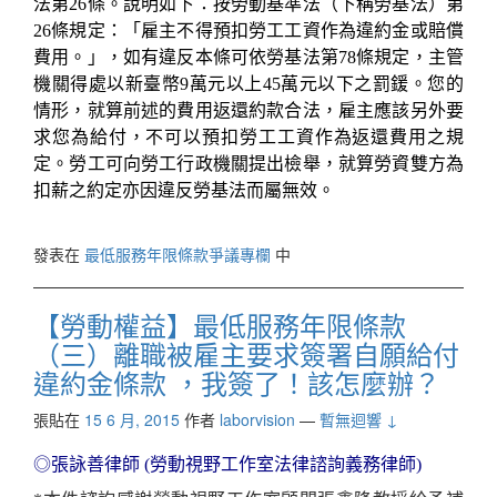
法第
26
條。說明如下：按勞動基準法（下稱勞基法）第
26
條規定：「雇主不得預扣勞工工資作為違約金或賠償
費用。」，如有違反本條可依勞基法第
78
條規定，主管
機關得處以新臺幣
9
萬元以上
45
萬元以下之罰鍰。您的
情形，就算前述的費用返還約款合法，雇主應該另外要
求您為給付，不可以預扣勞工工資作為返還費用之規
定。勞工可向勞工行政機關提出檢舉，就算勞資雙方為
扣薪之約定亦因違反勞基法而屬無效。
發表在
最低服務年限條款爭議專欄
中
【勞動權益】最低服務年限條款
（三）離職被雇主要求簽署自願給付
違約金條款 ，我簽了！該怎麼辦？
張貼在
15 6 月, 2015
作者
laborvision
—
暫無迴響 ↓
◎張詠善
律師
(
勞動視野工作室法律諮詢義務律師
)