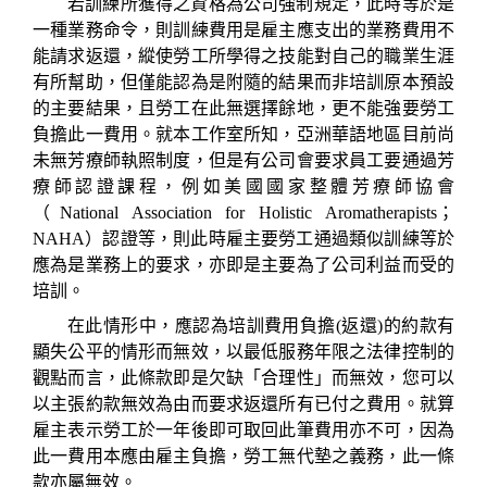
若
訓練所獲得之資格為公司強制規定，此時等於是
一種業務命令，則訓練費用是雇主應支出的業務費用不
能請求返還，縱使
勞工所學得之技能對自己的職業生涯
有所幫助，但僅能認為是附隨的結果而非培訓原本預設
的主要結果，且勞工在此無選擇餘地，更不能強要勞工
負擔此一費用。就本工作室所知，亞洲華語地區目前尚
未無芳療師執照制度，但是有公司會要求員工要通過芳
療師認證課程，例如美國國家整體芳療師協會
（
National Association for Holistic Aromatherapists
；
NAHA
）認證等，則此時雇主要勞工通過類似訓練等於
應為是業務上的要求，亦即是
主要為了公司利益而受的
培訓。
在此情形中，應認為培訓
費用負擔
(
返還
)
的約款有
顯失公平的情形而無效，以最低服務年限之法律控制的
觀點而言，此條款即是欠缺「合理性」而無效，您可以
以主張約款無效為由而要求返還所有已付之費用。就算
雇主表示勞工於一年後即可取回此筆費用亦不可，因為
此一費用本應由雇主負擔，勞工無代墊之義務，此一條
款亦屬無效。