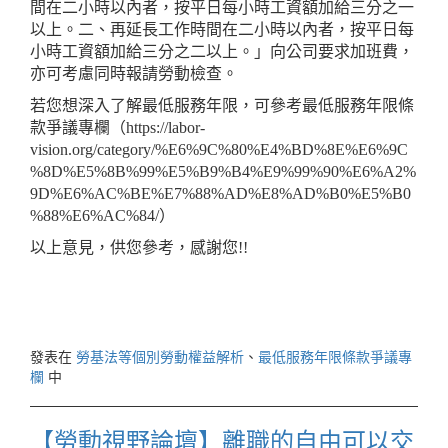
間在二小時以內者，按平日每小時工資額加給三分之一
以上。二、再延長工作時間在二小時以內者，按平日每
小時工資額加給三分之二以上。」向公司要求加班費，
亦可考慮同時報請勞動檢查。
若您想深入了解最低服務年限，可參考最低服務年限條
款爭議專欄（https://labor-
vision.org/category/%E6%9C%80%E4%BD%8E%E6%9C
%8D%E5%8B%99%E5%B9%B4%E9%99%90%E6%A2%
9D%E6%AC%BE%E7%88%AD%E8%AD%B0%E5%B0
%88%E6%AC%84/）
以上意見，供您參考，感謝您!!
發表在
勞基法等個別勞動權益解析
、
最低服務年限條款爭議專
欄
中
【勞動視野論壇】離職的自由可以交