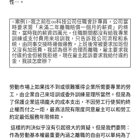
性
⋯
。
<
案例
1>
我之前在
oo
科技公司任職會計專員，公司當
時要求簽「未滿二年離職賠償一個月的薪資」的條
款，當時我的薪資四萬元，任職期間都沒有給我專業
訓練或支付費用來培訓我，只告訴我公司流程和系
統，由同事交接時邊做邊教。上班後常被要求加班但
又沒有加班費，我認為很不合理而離職，雇主要求我
付違約金但被我拒絕，現在雇主起訴要求我給付違約
金，我該怎麼辦？
勞動市場上如果找不到或很難獲得企業所需要專業的勞
工，由企業自己來培訓或委外訓練是理所當然。但是為
了保護企業這項龐大的成本支出，不因勞工行使契約終
止權而付之一炬，最高法院有限度同意雇主可以和勞工
約定最低服務年限條款。
這樣的判決似乎沒有引起很大的質疑。但是我們要問：
作為勞動基本權最重要內涵之離職的自由可以單純為了