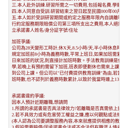
三.本人赴外訓練.研習所需之一切費用,包括報名費.學雜費等
四.本人同意自受訓.研習結束之翌日起至民國000年00月0
五.本人如於受訓研習期間或約定之服務年限內自請離職或
行約定服務期限賠償公司第三項所支出之費用,本人絕無異
加班爭議:
公司為28天變形工時計,休X天,8.5小時/天,半小時休息時間
規定加班前8小時為義務時數,平常上班日,如果加班需累計超
日來加班的狀況,則直接計加班時數。手法教育訓練是使用SP
學,若晚上有預約需留下加班,班表即便劃休也需來上課,之前
到公司上課。但公司以"已付費提供教育訓練"為由,若當天
班時數,也不認列於義務時數累計,以致於我當時連上13天
承諾書違約爭議:
因本人預計近期離職,想請問
1.所謂的承諾書是否具法律效力?若離職是否真需依上述內
2.若不具效力或有危害勞工權益之嫌,應以何觀點或法條力
(本人認為公司要調整服務內容,本來就應提供相應的教育訓
3.假設需要賠償(因承諾書合法或不合法但有職涯人情考量),