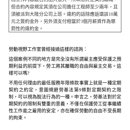
但合約內容規定其須在公司擔任工程師至少兩年，且
須被派到大陸分公司上班。違約的話除應返還該
10
萬
元之簽約金外，另外須支付相當於
3
個月薪資作為懲
罰性的違約金。
勞動視野工作室曾經接過這樣的諮詢：
這個案例不同的地方是完全沒有所謂雇主應受保護之預
期利益的前提下，勞工將其離職的自由與雇主交易。這
樣可以嗎
?
不用任何理由的最低服務年限條款事實上就是一種定期
契約之約定，意圖規避勞基法第
9
條對定期契約之限
制，可以視為脫法行為的一種。申言之，勞基法對於定
期契約的限制有雙重的意義，不僅在保護勞工從事繼續
性工作能之雇用的安定，亦在確保勞動的自由不受長期
的拘束。