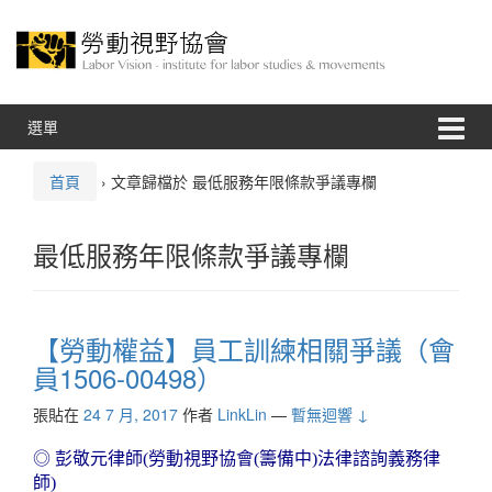
跳
跳
至
到
內
主
容
功
能
表
選單
首頁
›
文章歸檔於 最低服務年限條款爭議專欄
最低服務年限條款爭議專欄
【勞動權益】員工訓練相關爭議（會
員1506-00498）
張貼在
24 7 月, 2017
作者
LinkLin
—
暫無迴響 ↓
◎ 彭敬元律師(勞動視野協會(籌備中)法律諮詢義務律
師)