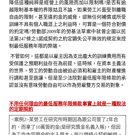
降低這種純粹是經營上的風險而加以限制嗎
?
是否有逾
越限制基本權的界限姑且不論，如果勞工片面受到離職
自由的限制，甚至違約金的威脅，卻無任何補償或所受
訓練不具有個人職涯上之利益時，可算是一個符合對價
的約定嗎
?
勞動部
2009
年的勞基法草案中就曾企圖以民
法第
247
條之
1
諾成契約之約定顕失公平無效的規定來控
制最低服務年限的弊端。
不管如何，這都是以雇主因為支出龐大的訓練費用而有
受保護之預期利益存在為前提。這時候，在資本主義法
的世界，勞工的勞動自由被迫必須和和雇主的財產權進
行調和甚至退讓。但是至少法院對最低服年限條款的承
認並沒有意味勞動自由可以作為勞雇雙方交易的對象。
不用任何理由的最低服務年限條款事實上就是一種脫法
的定期契約
<
案例
2
>
某勞工在研究所時期因為跟公司簽了
2
年合
約，而拿了
10
萬簽約金
(
是研究獎金名義入帳
)
，但因
為工作內容跟合約出入很大，所以想終止契約
離職
，