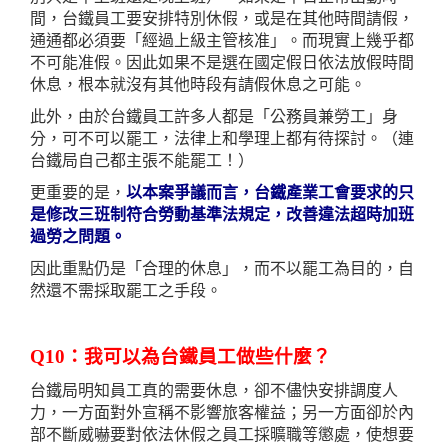
間，台鐵員工要安排特別休假，或是在其他時間請假，
通通都必須要「經過上級主管核准」。而現實上幾乎都
不可能准假。因此如果不是選在國定假日依法放假時間
休息，根本就沒有其他時段有請假休息之可能。
此外，由於台鐵員工許多人都是「公務員兼勞工」身
分，可不可以罷工，法律上和學理上都有待探討。（連
台鐵局自己都主張不能罷工！）
更重要的是，
以本案爭議而言，台鐵產業工會要求的只
是修改三班制符合勞動基準法規定，改善違法超時加班
過勞之問題。
因此重點仍是「合理的休息」，而不以罷工為目的，自
然還不需採取罷工之手段。
Q10：我可以為台鐵員工做些什麼？
台鐵局明知員工真的需要休息，卻不儘快安排調度人
力，一方面對外宣稱不影響旅客權益；另一方面卻於內
部不斷威嚇要對依法休假之員工採曠職等懲處，使想要