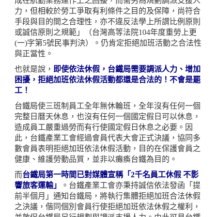
成在航勤業務運作上之困擾，而需另為規劃調派支援人
力，但相較於勞工爭取有利條件之目的及保障，尚符合
手段與目的間之合理性，亦不違反法學上所謂比例原則
或誠信原則之規範」（台灣高等法院104年度重勞上更
(一)字第5號民事判決）。仍肯定拒絕加班活動之合法性
與正當性。
也就是說，
即使依法休假，台鐵局需要調派人力、增加
困擾，拒絕加班依法休假活動都還是合法的！不會是罷
工！
台鐵局使三班制員工全年無休輪班，全年沒有任何一個
完整日曆天休息，也沒有任何一個國定假日可以休息，
造成員工嚴重過勞而有行使國定假日休息之必要。因
此，台鐵產業工會經過會員代表大會正式決議，協同多
數會員表明拒絕加班依法休假活動，目的在保護會員之
健康、維護勞動品質，並非以癱瘓台鐵為目的。
而
台鐵局第一時間已對媒體宣稱「2千名員工休假 不影
響旅客運輸」
。台鐵產業工會亦秉持誠信依法發函「提
前半個月」通知台鐵局，將執行集體拒絕加班合法休假
之決議，偕同個別會員行使拒絕加班依法休假之權利，