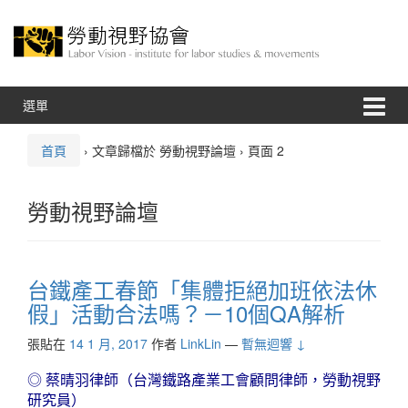
跳
跳
至
到
內
主
容
功
能
表
選單
首頁
›
文章歸檔於 勞動視野論壇
›
頁面 2
勞動視野論壇
台鐵產工春節「集體拒絕加班依法休
假」活動合法嗎？－10個QA解析
張貼在
14 1 月, 2017
作者
LinkLin
—
暫無迴響 ↓
◎ 蔡晴羽律師（台灣鐵路產業工會顧問律師，勞動視野
研究員）