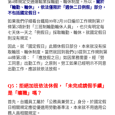
第4條規定交通運輸業採輪勤、輪休制度。所以，
關於
「輪勤、輪休」，依法僅限於「週休二日例假」部分，
不包括國定假日。
如果我們仔細看台鐵局99年2月10日編印工作規則第37
條第2項針對「三班制輪勤輪休人員」，也只有明定每
七天休一天之「例假日」採取輪勤、輪休。就國定假日
則沒有規定。
因此，就「國定假日」此類休假日部分，本來就沒有採
取輪班、輪休制度。當然就回到我們Q3提到工作規則第
44條第2項：「『應放假之日』如因業務需要，經『勞
工同意』出勤工作」之原則。勞工如果已經明示不同意
出勤工作，應該就依法放假。
Q5：拒絕加班依法休假，「未完成請假手續」
是「曠職」嗎？
首先，台鐵員工屬於「公務員兼勞工」身分，於國定假
日相關規定應從優適用勞動基準法，本來就不用適用公
務人員相關規定。