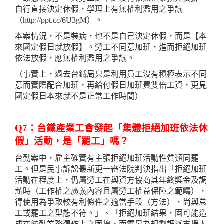
自行直接決定休假，學理上有無權利濫用之爭議
（http://ppt.cc/6U3gM）。
本案情況，不是裝病，也不是自己決定休假，而是【本
來國定假日就放假】。勞工不同意加班，進而拒絕加班
依法放假，應無權利濫用之爭議。
（事實上，過去台鐵局只是利用員工沒有積極表示不同
意而實際配合加班，再給付假日加班費雙倍工資，更見
國定假日本來就不是正常工作時間）
Q7：台鐵產業工會發起「集體拒絕加班依法休
假」活動，是「罷工」嗎？
台勤案中，雇主確實有主張拒絕加班活動性質類同罷
工。但是民事訴訟最新更一審法院判決指出「拒絕加班
活動在程度上，仍屬勞工在與資方協商其年終獎金及調
薪時（工作權之廣義內容且屬勞工權益保障之範疇），
得使用為爭取較有利條件之適當手段（方法），尚與怠
工或罷工之型態不符。」、「拒絕加班結果，固可能造