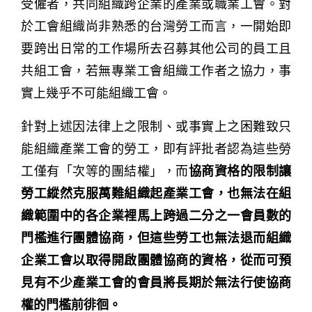
受僱者，共同組織跨企業的產業或職業工會。對
於工會組織尚非熟悉的台灣勞工而言，一開始即
要跨出日常的工作場所去召募其他公司的員工且
共組工會，若無專業工會組織工作者之協力，事
實上幾乎不可能組織工會。
針對上述因法律上之限制、或事實上之困難致只
能組織產業工會的勞工，即有評批者認為這些勞
工僅有「次等的團結權」，而
協商資格的限制讓
勞工縱然克服萬難組織起產業工會，也無法在組
織範圍中的各企業裡馬上跨過二分之一會員數的
門檻進行團體協商，但這些勞工也無法退而組織
企業工會以取得開啟團體協商的資格，從而可預
見有不少產業工會的會員將長期於無法行使協商
權的門檻前徘徊。