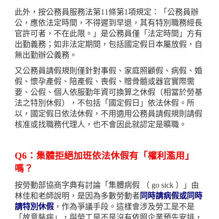
此外，按公務員服務法第11條第1項規定：「公務員辦
公，應依法定時間，不得遲到早退，其有特別職務經長
官許可者，不在此限。」是公務員僅「法定時間」方有
出勤義務；如非法定期間，包括國定假日本屬放假，自
無出勤辦公義務。
又公務員請假規則僅針對事假、家庭照顧假、病假、婚
假、懷孕產假、陪產假、喪假、贈骨髓或器官實際需
要、公假、個人依服勤年資可換算之休假（相當於勞基
法之特別休假），不包括「國定假日」依法休假。所
以，國定假日依法休假，不用適用公務員請假規則請假
核准或找職務代理人，也不會因此就認定是曠職。
Q6：集體拒絕加班依法休假有「權利濫用」
嗎？
按勞動部協商字典有討論「集體病假 （ go sick ）」由
林佳和老師說明，是因為多數勞動者
同時請病假或同時
請特別休假
，作為爭議手段。這樣會涉及勞工是不是
「故意裝病」，與勞工是不是沒有依照企業預先安排，