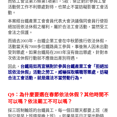
而依工會法第35條第1項第1，5款：禁止對於參與工會
活動勞工作不利懲處對待，也禁止不當妨礙影響工會活
動。
本案經台鐵產業工會會員代表大會決議偕同會員行使拒
絕加班依法休假之權利，屬於合法工會活動，當然受工
會法之保護。
而過去2003年，台鐵企業工會在中秋節進行依法休假，
活動當天有7000多位鐵路員工參與，事後無人因未出勤
受到懲處。如果台鐵局在2003年沒有做出懲處，針對本
次依法休假行動就不應做出差別待遇。
因此，
台鐵局如再宣稱對於參與台鐵產業工會「拒絕加
班依法休假」活動之勞工，威嚇採取曠職等懲處，妨礙
合法工會活動，就是違法不當勞動行為。
Q9：為什麼要選在春節依法休假？其他時間不
可以嗎？依法罷工不可以嗎？
採三班制輪班的台鐵員工，每一個日曆天都要上班（差
別只是早上班還是晚上班）。如果是平日正常出勤時