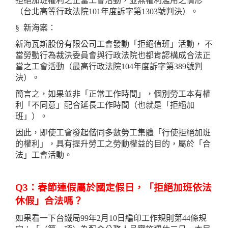
拒絕加班權利之正當工會活動，並無權利濫用之情形
（台北高等行政法院101年度訴字第1303號判決）。
§ 新海案：
新海瓦斯股份有限公司工會發動「拒絕值班」活動， 不
當勞動行為裁決委員會與行政法院也都肯認構成合法正
當之工會活動（最高行政法院104年度訴字第389號判
決）。
簡言之，如果並非「正常工作時間」，個別勞工本有權
利「不同意」配合延長工作時間（也就是「拒絕加
班」）。
因此，即使工會發起偕同多數勞工集體「行使拒絕加班
的權利」，具有提升勞工之勞動權益的目的，屬於「合
法」工會活動。
Q3：春節連假屬於國定假日，「拒絕加班依法
休假」合法嗎？
如果看一下台鐵局99年2月10日編印工作規則第44條規