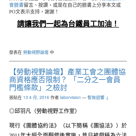
會臉書
留言、按讚，或是在自己的臉書上分享本文或
PO文表示支持，謝謝！
請讓我們一起為台鐵員工加油！
發表在
勞動視野論壇
中
【勞動視野論壇】產業工會之團體協
商資格應否限制？ 「二分之一會員
門檻條款」之檢討
張貼在
13 4 月, 2016
作者
laborvision
—
暫無迴響 ↓
◎邱羽凡（勞動視野工作室）
現行《團體協約法》（以下簡稱《團協法》）於
2011年大幅全面翻修後實施，昔日被戲稱為六法