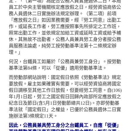
定：「（第一項）為配合公務人員實施週休二日，本局
員工於中央主管機關核定應放假之日，經勞資協商依公
務人員週休二日實施辦法規定辦理。（第二項）前項
『應放假之日』如因業務需要，經『勞工同意』出勤工
作，或延長工作者，勞工應按照事先所排定之工作班，
照常出勤工作，並依規定加給工資或延時工資或給予補
休，其無故不出勤者，公務人員兼具勞工身分者按公務
員服務法論處，純勞工按勞動基準法第十二條規定辦
理。」
何況，台鐵員工如屬於「公務員兼勞工身分」。按勞動
基準法第84條，可以「從優」適用勞動基準法。
而勞動部網站說明：國定假日依照《勞動基準法》規定
要放假。雇主如果確實有需要，可以經勞資協商將國定
假日調移至其他工作日放假，但要經勞工同意。自(106)
年1月1日起，勞工之國定假日回歸內政部所定應放假之
紀念日及節日(含5月1日勞動節總共12日)。亦即勞動基
準法就「國定假日」之權益，已優於公務員週休二日實
施辦法第3條規定11天。
因此，公務員兼具勞工身分之台鐵員工，自應「從優」