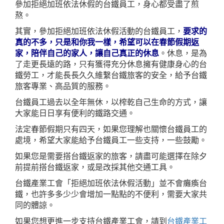
參加拒絕加班依法休假的台鐵員工，身心都受盡了煎
熬。
其實，參加拒絕加班依法休假活動的台鐵員工，
要求的
真的不多，只是和你我一樣，希望可以在春節假期返
家，陪伴自己的家人，讓自己真正的休息
。休息，是為
了走更長遠的路，只有獲得充分休息擁有健康身心的台
鐵勞工，才能長長久久維繫台鐵旅客的安全，給予台鐵
旅客專業、高品質的服務。
台鐵員工過去以全年無休，以榨乾自己生命的方式，讓
大家能日日享有便利的鐵路交通。
法定春節假期只有四天，如果您理解也關懷台鐵員工的
處境，希望大家能給予台鐵員工一些支持，一些鼓勵。
如果您是需要搭台鐵返家的旅客，請盡可能選擇在除夕
前提前搭台鐵返家，或是改採其他交通工具。
台鐵產業工會「拒絕加班依法休假活動」並不會癱瘓台
鐵，也許多多少少會增加一點點的不便利，需要大家共
同的體諒。
如果您想更進一步支持台鐵產業工會，請到
台鐵產業工