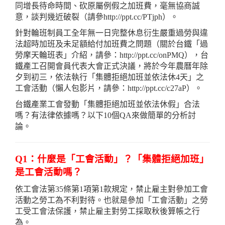
同增長待命時間、砍原屬例假之加班費，毫無協商誠
意，談判幾近破裂（請參http://ppt.cc/PTjph）。
針對輪班制員工全年無一日完整休息衍生嚴重過勞與違
法超時加班及未足額給付加班費之問題（關於台鐵「過
勞摩天輪班表」介紹，請參：http://ppt.cc/onPMQ），台
鐵產工召開會員代表大會正式決議，將於今年農曆年除
夕到初三，依法執行「集體拒絕加班並依法休4天」之
工會活動（懶人包影片，請參：http://ppt.cc/c27aP）。
台鐵產業工會發動「集體拒絕加班並依法休假」合法
嗎？有法律依據嗎？以下10個QA來做簡單的分析討
論。
Q1：什麼是「工會活動」？「集體拒絕加班」
是工會活動嗎？
依工會法第35條第1項第1款規定，禁止雇主對參加工會
活動之勞工為不利對待。也就是參加「工會活動」之勞
工受工會法保護，禁止雇主對勞工採取秋後算帳之行
為。