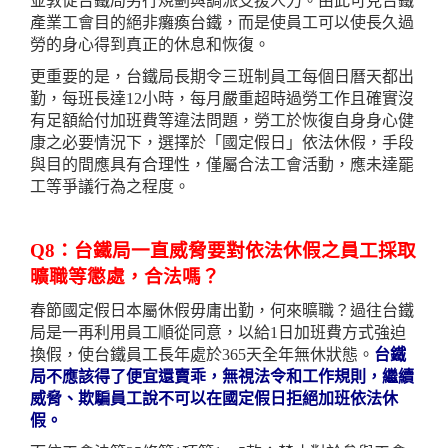
並敦促台鐵局另行規劃與調派支援人力。由此可見台鐵
產業工會目的絕非癱瘓台鐵，而是使員工可以使長久過
勞的身心得到真正的休息和恢復。
更重要的是，台鐵局長期令三班制員工每個日曆天都出
勤，每班長達12小時，每月嚴重超時過勞工作且確實沒
有足額給付加班費等違法問題，勞工於恢復自身身心健
康之必要情況下，選擇於「國定假日」依法休假，手段
與目的間應具有合理性，僅屬合法工會活動，應未達罷
工等爭議行為之程度。
Q8：台鐵局一直威脅要對依法休假之員工採取
曠職等懲處，合法嗎？
春節國定假日本屬休假毋庸出勤，何來曠職？過往台鐵
局是一再利用員工順從同意，以給1日加班費方式強迫
換假，使台鐵員工長年處於365天全年無休狀態。
台鐵
局不應該得了便宜還賣乖，無視法令和工作規則，繼續
威脅、欺騙員工說不可以在國定假日拒絕加班依法休
假。