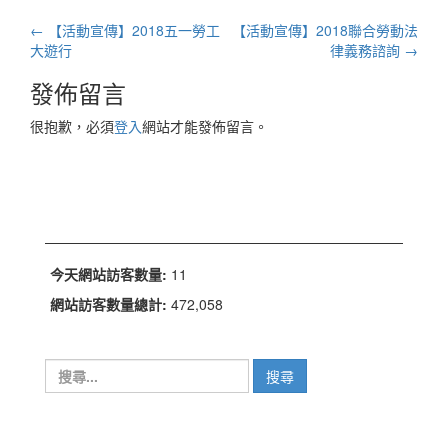
文
←
【活動宣傳】2018五一勞工
【活動宣傳】2018聯合勞動法
章
大遊行
律義務諮詢
→
導
發佈留言
航
很抱歉，必須
登入
網站才能發佈留言。
列
今天網站訪客數量:
11
網站訪客數量總計:
472,058
搜
尋
關
鍵