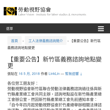
跳
跳
至
到
內
主
容
功
能
表
選單
首頁
›
工人法律義務諮詢簡介
›
【重要公告】新竹區
義務諮詢地點變更
【重要公告】新竹區義務諮詢地點變
更
張貼在
16 5 月, 2018
作者
LinkLin
—
暫無迴響 ↓
各位勞工朋友好：
勞動視野協會新竹區聯合勞動法律義務諮詢過往係與新
竹縣產業總工會共同主辦，諮詢地點設在新竹縣產業總
工會辦公室，然因新竹縣產業總工會先前通知本會：
「自今年四月起勞動視野協會於竹產總舉辦相關法律諮