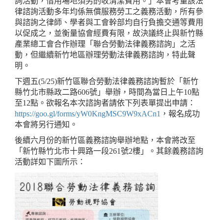
詢活動，借用場地須另酌收清潔費用。」本會考量該法
律諮詢活動多年均係無償服務勞工之義務活動，所有參
與諮詢之律師、學者與工會幹部均自行負擔交通等費用
以促成之，並衡量協會經費有限，故決議終止與新竹縣
產業總工會合作辦理「聯合勞動法律義務諮詢」之活
動，但繼續新竹地區辦理勞動法律義務諮詢，特此聲
明。
下週五(5/25)新竹區聯合勞動法律義務諮詢暫於「新竹
縣竹北市縣政二路606號」舉辦，時間為當日上午10點
至12點。欲報名本次諮詢者請依下列表單提出申請：
https://goo.gl/forms/yW0KngMSC9W9xACn1
，報名成功
本會將另行通知。
後續六月份的新竹區義務諮詢舉辦地點，本會將改至
「新竹縣竹北市十興路一段261號2樓」。其餘義務諮詢
活動詳如下圖所示：