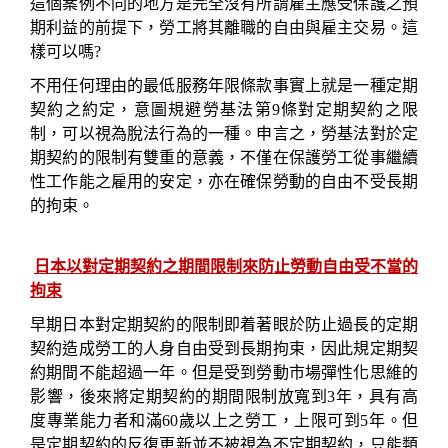
這個案例不同的地方是完全沒有所謂雇主應受保護之預
期利益的前提下，勞工將其離職的自由與雇主交易。這
樣可以嗎
?
不用任何理由的最低服務年限條款事實上就是一種定期
契約之約定，意圖規避勞基法第
9
條對定期契約之限
制，可以視為脫法行為的一種。申言之，勞基法對於定
期契約的限制有雙重的意義，不僅在保護勞工從事繼續
性工作能之雇用的安定，亦在確保勞動的自由不受長期
的拘束。
日本以對定期契約之期間限制來防止勞動自由受不當的
拘束
早期日本對定期契約的限制即着著眼於防止過長的定期
契約造成勞工的人身自由受到長期拘束，因此規定期契
約期間不能超過一年。但是受到勞動市場彈性化思維的
影響，後來將定期契約的期間限制放寬到
3
年，具有高
度專業能力者和滿
60
歲以上之勞工，上限可到
5
年
。但
是定期契約的反復更新並不被視為不定期契約，只能類