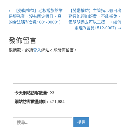
文
←
【勞動權益】老板說旅館業
【勞動權益】主管指示假日出
章
是服務業，沒有國定假日，真
勤只能領加班費，不能補休，
的合法嗎?(會員1601-00691)
但明明過去可以二擇一，如何
導
處理?(會員1512-0067)
→
航
發佈留言
列
很抱歉，必須
登入
網站才能發佈留言。
今天網站訪客數量:
23
網站訪客數量總計:
471,984
搜
尋