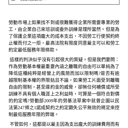
勞動市場上如果找不到或很難獲得企業所需要專業的勞
工，由企業自己來培訓或委外訓練是理所當然。但是為
了保護企業這項龐大的成本支出，不因勞工行使契約終
止權而付之一炬，最高法院有限度同意雇主可以和勞工
約定最低服務年限條款。
這樣的判決似乎沒有引起很大的質疑。但是我們要問：
作為勞動基本權最重要內涵之離職的自由可以單純為了
降低這種純粹是經營上的風險而加以限制嗎
?
是否有逾
越限制基本權的界限姑且不論，如果勞工片面受到離職
自由的限制，甚至違約金的威脅，卻無任何補償或所受
訓練不具有個人職涯上之利益時，可算是一個符合對價
的約定嗎
?
勞動部
2009
年的勞基法草案中就曾企圖以民
法第
247
條之
1
諾成契約之約定顕失公平無效的規定來控
制最低服務年限的弊端。
不管如何，這都是以雇主因為支出龐大的訓練費用而有