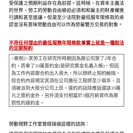
受保護之預期利益存在為前提。這時候，在資本主義法
的世界，勞工的勞動自由被迫必須和和雇主的財產權進
行調和甚至退讓。但是至少法院對最低服年限條款的承
認並沒有意味勞動自由可以作為勞雇雙方交易的對象。
不用任何理由的最低服務年限條款事實上就是一種脫法
的定期契約
<
案例
2
>
某勞工在研究所時期因為跟公司簽了
2
年合
約，而拿了
10
萬簽約金
(
是研究獎金名義入帳
)
，但因
為工作內容跟合約出入很大，所以想終止契約
離職
，
但合約內容規定其須在公司擔任工程師至少兩年，且
須被派到大陸分公司上班。違約的話除應返還該
10
萬
元之簽約金外，另外須支付相當於
3
個月薪資作為懲
罰性的違約金。
勞動視野工作室曾經接過這樣的諮詢：