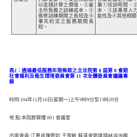
以金錢計算之價值、
②
雇
量
①
培訓時間、
主所負擔之訓練成本、
③
本、
③
該專業人
進修訓練期間之長短及
④
能性及
④
其他相關
事先約定之服務期間長
短。
表2：通過最低服務年限條款之
立法院第
8
屆第
8
會期
社會福利及衛生環境委員會第
11
次全體委員會議議事
錄
時
間
:104
年11月16日(
星期一
)
上午
9
時
9
分至
13
時
20
分
地
點
:
本院群賢樓
801
會議室
出席委員
:
江惠貞
陳節如
王育敏
蘇清泉
劉建國
林鴻池
楊