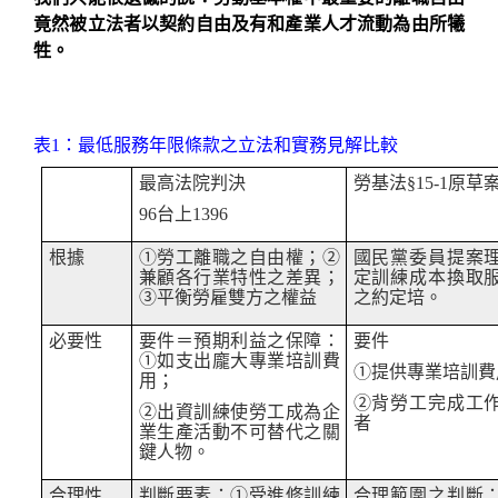
竟然被立法者以契約自由及有和產業人才流動為由所犧
牲。
表
1
：最低服務年限條款之立法和實務見解比較
最高法院判決
勞基法
§15-1
原草
96
台上
1396
根據
①
勞工離職之自由權；
②
國民黨委員提案
兼顧各行業特性之差異；
定訓練成本換取
③
平衡勞雇雙方之權益
之約定培。
必要性
要件＝預期利益之保障：
要件
①
如支出龐大專業培訓費
①
提供專業培訓費
用；
②
背勞工完成工
②
出資訓練使勞工成為企
者
業生產活動不可替代之關
鍵人物。
合理性
判斷要素：
①
受進修訓練
合理範圍之判斷