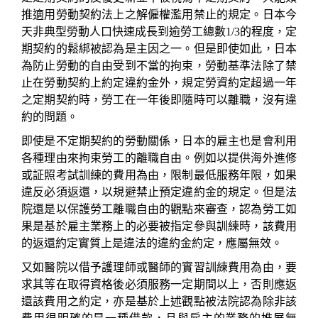
推適用勞動契約法上之解僱權濫用禁止的規定。日本今
天非典型勞動人口快速成長到逾勞工總數
1/3
的程度，定
期契約的鬆綁被認為是主因之一。但是即使如此，日本
為防止勞動的自由受到不當的拘束，勞動基準法除了禁
止在勞動契約上約定違約金外，規定勞資約定超過一年
之定期契約時，勞工在一年後即隨時可以離職，沒有違
約的問題。
即使是不定期契約的勞動關係，日本的雇主也是會利用
各種理由來拘束勞工的離職自由。例如以提供海外進修
或証照考試訓練的費用為由，限制最低服務年限，如果
違反必須返還，以規避禁止預定違約金的規定。但是法
院還是以保護勞工離職自由的觀點來審查，認為勞工如
果是基於雇主業務上的必要被指定參與訓練時，該費用
的返還約定實質上是違法的違約金約定，應屬無效。
又如醫院以借予護理師或醫師的實習訓練費用為由，要
求其等在取得資格後必須服務一定期間以上，否則應返
還該費用之約定，亦是基於上述觀點被法院認為除非該