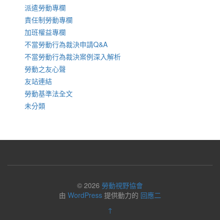
派遣勞動專欄
責任制勞動專欄
加班權益專欄
不當勞動行為裁決申請Q&A
不當勞動行為裁決案例深入解析
勞動之友心聲
友站連結
勞動基準法全文
未分類
© 2026
勞動視野協會
由
WordPress
提供動力的
回應二
↑