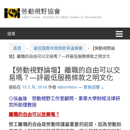
跳
跳
至
到
內
主
容
功
能
表
選單
首頁
›
最低服務年限條款爭議專欄
›
【勞動視野論
壇】離職的自由可以交易嗎？—評最低服務條款之明文化
【勞動視野論壇】離職的自由可以交
易嗎？—評最低服務條款之明文化
張貼在
15 2 月, 2016
作者
laborvision
—
暫無迴響 ↓
◎
張鑫隆
勞動視野工作室顧問、東華大學財經法律研
究所助理教授
離職的自由可以放棄嗎？
勞工離職的自由是勞動保護最重要的前提，因為勞動如