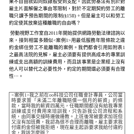
果不自由就如同奴隷般受到支配。因此勞基法有別於對
雇主片面解僱之事由等限制，對於不定期契約勞工的離
職只課予預告期間的限制
(§15
II
)
。但是雇主可以和勞工
約定使其放棄這種離職的自由嗎？
勞動視野工作室自
2011
年開始提供網路勞動法律諮詢以
來，接到相當多類似
<
案例
1>
用最低服務年限條款之違
約金綁住勞工不能離職的案例。我們都會引用如附表
1
之最高法院的見解，雇主必須要有提供高成本的專業訓
練或支出高額的訓練費用，而且該事業是企業經上沒有
他人可以替代之必要性外，約定的期間還必須要有合理
性
⋯
。
<
案例
1>
我之前在
oo
科技公司任職會計專員，公司當
時要求簽「未滿二年離職賠償一個月的薪資」的條
款，當時我的薪資四萬元，任職期間都沒有給我專業
訓練或支付費用來培訓我，只告訴我公司流程和系
統，由同事交接時邊做邊教。上班後常被要求加班但
又沒有加班費，我認為很不合理而離職，雇主要求我
付違約金但被我拒絕，現在雇主起訴要求我給付違約
金，我該怎麼辦？