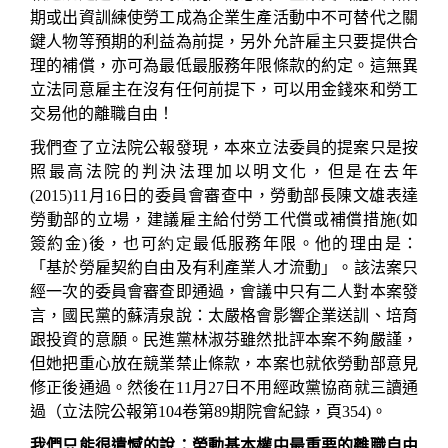
期或出資訓練使勞工成為企業生產活動中不可替代之關
鍵人物等預期的利益為前提，另外允許雇主只要提供合
理的補償，亦可為最低最服務年限條款的約定。這無異
立法同意雇主在沒有任何前提下，可以用金錢來和勞工
交易他的離職自由！
我們查了立法院公報發現，本來立法委員的提案只是按
照最高法院的判決法理加以明文化，但是在去年
(2015)11
月
16
日的委員會審查中，勞動部長陳文雄表達
勞動部的立場，建議雇主給付勞工代償或補償措施
(
如
簽約金
)
後，也可
約定
最低服務年限。他的理由是：
「基於勞雇契約自由及有利產業人才流動」
。
該法案只
經一次的委員會審查即通過，會議中只有二人對本案發
言，國民黨的蘇清泉說：太嚴格會影響企業送訓、培育
跟投資的意願。民進黨林淑芬雖然批評本案不夠嚴謹，
但她把重心放在競業禁止條款，本案也就依勞動部意見
修正後通過。然後在
11
月
27
日不用經政黨協商就三讀通
過（立法院公報第
104
卷
第
89
期
院會紀錄，頁
354)
。
我們只能很遺憾的說：勞動基本權中最重要的離職自由