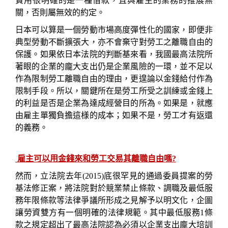
費用很明確的是一種借款，且與雇主的業務的推展無
關，否則屬無效的約定。
日本可以算是一個勞動市場高度彈性化的國家，即便非
典型勞動不斷擴張大，亦不會棄守對勞工之離職自由的
保護。如果依日本法院的判斷基來看，我國最高法院所
著眼的企業的龐大支出仍是企業風險的一環，並不足以
作為限制勞工離職自由的理由，更遑論以金錢給付作為
限制手段。所以，關鍵所在是勞工所受之訓練或金錢上
的利益是否是企業為達成經營目的所為。如果是，就應
由雇主單獨負擔這様的成本；如果不是，勞工才有返還
的義務。
雇主可以用金錢來和勞工交易其離職自由嗎?
然而，立法院
去年
(2015)
底
很罕見的通過委員提案的勞
基法修正案，將法院對於競業禁止條款、調職及最低服
務年限條款等法律爭議所形成之見解予以明文化，企圖
讓勞資雙方有一個明確的法律規範。其中最低服務
1
條
款之規定超出了最高法院認為必須以企業支出龐大培訓