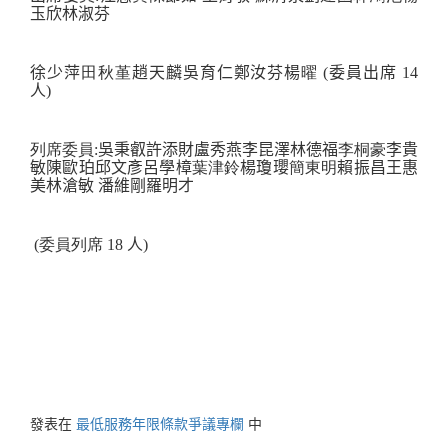
玉欣
林淑芬
徐少萍
田秋堇
趙天麟
吳育仁
鄭汝芬
楊
曜
(
委員出席
14
人)
列席委員
:
吳秉叡
許添財
盧秀燕
李昆澤
林德福
李桐豪
李貴
敏
陳歐珀
邱文彥
呂學樟
葉津鈴
楊瓊瓔
簡東明
賴振昌
王惠
美
林滄敏
潘維剛
羅明才
(
委員列席
18
人)
發表在
最低服務年限條款爭議專欄
中