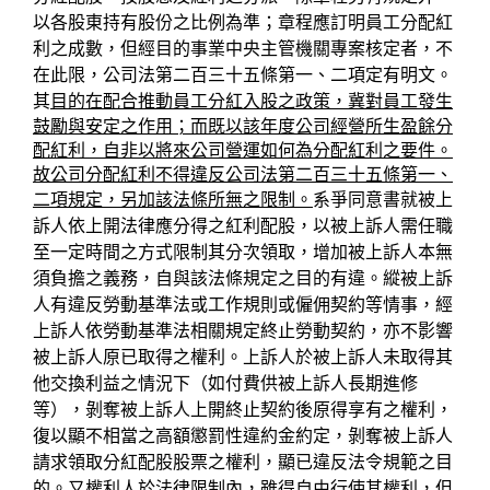
以各股東持有股份之比例為準；章程應訂明員工分配紅
利之成數，但經目的事業中央主管機關專案核定者，不
在此限，公司法第二百三十五條第一、二項定有明文。
其
目的在配合推動員工分紅入股之政策，冀對員工發生
鼓勵與安定之作用；而既以該年度公司經營所生盈餘分
配紅利，自非以將來公司營運如何為分配紅利之要件。
故公司分配紅利不得違反公司法第二百三十五條第一、
二項規定，另加該法條所無之限制。
系爭同意書就被上
訴人依上開法律應分得之紅利配股，以被上訴人需任職
至一定時間之方式限制其分次領取，增加被上訴人本無
須負擔之義務，自與該法條規定之目的有違。縱被上訴
人有違反勞動基準法或工作規則或僱佣契約等情事，經
上訴人依勞動基準法相關規定終止勞動契約，亦不影響
被上訴人原已取得之權利。上訴人於被上訴人未取得其
他交換利益之情況下（如付費供被上訴人長期進修
等），剝奪被上訴人上開終止契約後原得享有之權利，
復以顯不相當之高額懲罰性違約金約定，剝奪被上訴人
請求領取分紅配股股票之權利，顯已違反法令規範之目
的。又權利人於法律限制內，雖得自由行使其權利，但