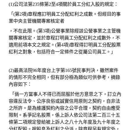
(1)
公司法第
235
條第
2
至
4
項關於員工分紅入股的規定：
「
(
第
2
項
)
章程應訂明員工分配紅利之成數。但經目的事
業中央主管機關專案核定者
，不在此限。
(
第
3
項
)
公營事業除經該公營事業之主管機
關專案核定，並於章程訂明員工分配紅利之成數外，不
適用前項本文之規定。
(
第
4
項
)
章程得訂明員工分配股票
紅利之對象，包括符合一定條件之從屬公司員工。」
(2)
最高法院
96
年度台上字第
165
號民事判決，雖然案件
的情形不完全相同，但有部分極為類似可供參考，摘錄
內容如下：
「倘一方當事人不得已而屈服於他方意思之下，訂立內
容違反法令、公序良俗或誠實信用原則之契約，自非法
之所許。是為維護契約內容之公平合理，契約自由應受
限制。系爭記名股票，係上訴人依公司法第二百三十五
條第二項規定發給被上訴人之八十九年度及九十年度之
分紅配股。按股息及紅利之分派，除章程另有規定外，