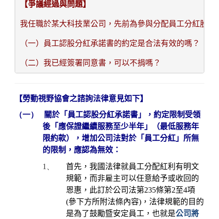
【爭議經過與問題】
我任職於某大科技業公司，先前為參與分配員工分紅股票
（一）員工認股分紅承諾書的約定是合法有效的嗎？
（二）我已經簽署同意書，可以不捐嗎？
【勞動視野協會之諮詢法律意見如下】
（一）
關於「員工認股分紅承諾書」，約定限制受領
後「應保證繼續服務至少半年」（最低服務年
限約款），增加公司法對於「員工分紅」所無
的限制，應認為無效：
1、
首先，我國法律就員工分配紅利有明文
規範，而非雇主可以任意給予或收回的
恩惠，此訂於公司法第
235
條第
2
至
4
項
(
參下方所附法條內容
)
，法律規範的目的
是為了鼓勵暨安定員工，也就是
公司將