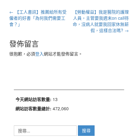
文
←
【工人書訊】推薦給所有受
【勞動權益】我是醫院的護理
章
僱者的好書「為何我們需要工
人員，主管要我週末on call待
會？」
命，沒病人就要我回家休無薪
導
假，這樣合法嗎?
→
航
發佈留言
列
很抱歉，必須
登入
網站才能發佈留言。
今天網站訪客數量:
13
網站訪客數量總計:
472,060
搜
尋