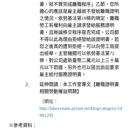
書，就不算完成離職程序」乙節，您所
擔心的應該是雇主藉故不發給離職證明
之情況。依勞基法第
19
條的規定，離職
勞工有權利向雇主請求發給服務證明
書，且無論移交程序是否完成，公司都
不得以此為理由拒絕發給該證明書，若
您之後真的遭到拒絕，可以向勞工局提
出檢舉，主管機關可以依勞基法第
72
條，對公司處新臺幣二萬元以上三十萬
元以下罰鍰，另外也可以提出訴訟要求
雇主給付服務證明書。
2、
延伸閱讀：本工作室專文【離職證明書
相關勞動權益問題】
（網址：
http://laborvision.pixnet.net/blog/category/24
90129
）
※參考資料：