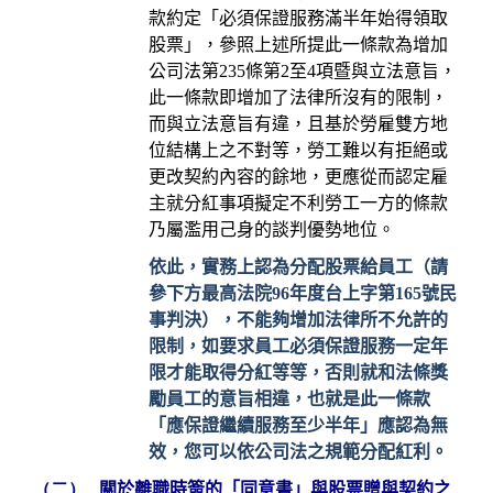
款約定「必須保證服務滿半年始得領取
股票」，參照上述所提此一條款為增加
公司法第
235
條第
2
至
4
項暨與立法意旨，
此一條款即增加了法律所沒有的限制，
而與立法意旨有違，且基於勞雇雙方地
位結構上之不對等，勞工難以有拒絕或
更改契約內容的餘地，更應從而認定雇
主就分紅事項擬定不利勞工一方的條款
乃屬濫用己身的談判優勢地位。
依此，實務上認為分配股票給員工（請
參下方最高法院
96
年度台上字第
165
號民
事判決），不能夠增加法律所不允許的
限制，如要求員工必須保證服務一定年
限才能取得分紅等等，否則就和法條獎
勵員工的意旨相違，也就是此一條款
「應保證繼續服務至少半年」應認為無
效，您可以依公司法之規範分配紅利。
（二）
關於離職時簽的「同意書」與股票贈與契約之