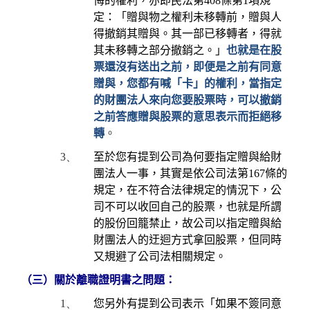
悔的權利，亦即民法第
408
條第
1
項規
定：「贈與物之權利未移轉前，贈與人
得撤銷其贈與。其一部已移轉者，得就
其未移轉之部分撤銷之。」
也就是在股
票還沒有送出之前，即便是之前有同意
贈與，您都有喊「卡」的權利，當指定
的財團法人來向您要股票時，可以撤銷
之前答應贈與股票的意思表示而拒絕移
轉
。
3、
至於您有提到公司為何要指定贈與給財
團法人一事，其實是依公司法第
167
條的
規定，在不符合法律規定的情況下，公
司不可以收回自己的股票，也就是所謂
的股份回籠禁止，故公司以指定贈與給
財團法人的迂迴方式拿回股票，但同時
又規避了公司法相關規定。
（三）關於離職證明書之問題：
1、
您另外有提到公司表示「如果不簽同意