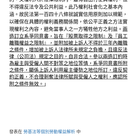
不得違反法令及公共利益，此乃權利社會化之基本內
涵。故民法第一百四十八條就誠實信用原則加以規範，
以確保在具體的權利義務關係間，依公平正義之方法實
現權利之內容，避免當事人之一方犧牲他方之利益。
兩
造訂立系爭同意書，旨在『股票取得之限制』及『員工
離職權益之限制』，並附加被上訴人不得於三年內離職
之條件，增加被上訴人法律所未規定之負擔，且違反法
律（公司法）規定之目的，自非合法。參以兩造訂約時
為雇主與受僱人間不對等之地位等情，系爭同意書所附
之條件，顯係上訴人利用雇主優勢之地位所訂，違反契
約正義，不合理剝奪法律所賦與受僱人之權利，應認所
附之條件無效。
」
發表在
勞基法等個別勞動權益解析
中