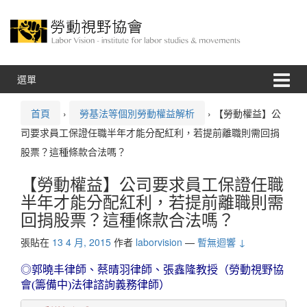
跳
跳
至
到
內
主
容
功
能
表
選單
首頁
›
勞基法等個別勞動權益解析
›
【勞動權益】公
司要求員工保證任職半年才能分配紅利，若提前離職則需回捐
股票？這種條款合法嗎？
【勞動權益】公司要求員工保證任職
半年才能分配紅利，若提前離職則需
回捐股票？這種條款合法嗎？
張貼在
13 4 月, 2015
作者
laborvision
—
暫無迴響 ↓
◎郭曉丰律師、蔡晴羽律師、張鑫隆教授（勞動視野協
會(籌備中)法律諮詢義務律師）