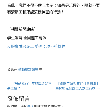
為此，我們不得不嚴正表示：如果是玩假的，那就不要
褻瀆罷工和罷課這樣神聖的行動！
［相關新聞連結］
學生嗆聲 全國罷工罷課
反服貿號召罷工 勞團：現不符條件
發表在
勞動視野論壇
中
文
←
【勞動權益】年終獎金是不
【國際工運與當代社會思潮】
章
是工資？
聲援裕元鞋廠工人罷工行動
→
導
發佈留言
航
很抱歉，必須
登入
網站才能發佈留言。