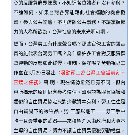
心的反服貿群眾運動，不知道各位讀者有沒有參與？
不論如何，如果台灣各界能藉此社會運動的機會發
聲，參與公共論壇，不再疏離公共事務，不讓掌握權
力的人為所欲為，台灣社會的未來光明可期。
然而，台灣勞工有什麼聲音嗎？那些官僚工會的聲音
真的能代表台灣勞工嗎？為什麼許多工會對反服貿群
眾運動的反應如此緩慢、模糊、保守呢？勞動視野工
作室在
3
月
29
日發出
〈發動罷工為台灣工會當前刻不
容緩之任務〉
聲 明，現在情勢雖然已有不同，但內
容所揭示的原則仍有參考價值。聲明認為服貿協議和
類似的自由貿易協定只對少數資本有利，勞工往往是
自由貿易下的犧牲品，勞 工應以罷工——勞工手中
唯一且最重要的武器——來積極介入由政府和大資本
主導的自由貿易，努力不讓自由貿易侵犯勞動權益，