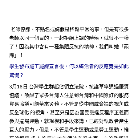
老師停課、不點名或請假是稀鬆平常的事，但是有很多
老師以同一個目的、一起拒絕上課的時候，就很不一樣
了！因為其中含有一種集體反抗的精神，我們叫她「罷
課」！
學生發布罷工罷課宣言後，何以統治者的反應竟是如此
驚慌？
3
月
18
日 台灣學生群起佔領立法院，抗議草率通過服貿
協議，喚醒了眾多台灣人注意到台灣和中國簽訂的服務
貿易協議可能帶來災難。不管是從中國威脅論的視角或
反全球化 的視角，甚至只是因為國民黨違反程序正義而
參與這場運動，就規模和手段來講，已經對執政者產生
巨大的壓力。但是，不管是學生運動或是勞工運動，惟