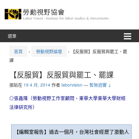
跳
跳
至
到
內
主
容
功
能
表
選單
首頁
›
勞動視野論壇
›
【反服貿】反服貿與罷工、罷
課
【反服貿】反服貿與罷工、罷課
張貼在
19 4 月, 2014
作者
laborvision
—
暫無迴響 ↓
◎張鑫隆（勞動視野工作室顧問、東華大學東華大學財經
法律研究所）
【編輯室報告】過去一個月，台灣社會經歷了激動人