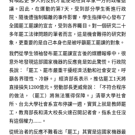
有喚起更 多人的反抗才能使站在資本家一方的政權退
讓。因此，在運動的第
7
天，受到部分學生衝進行政
院、隨後遭強制驅離的事件影響，學生指揮中心發布了
全國罷工罷課的宣言，受到各界矚目。對一個研究二十
多年罷工法律問題的筆者而言，這是機會難得的研究對
象，更重要的是自己本身也是被呼籲罷工罷課的對象。
我們從學生領袖發布罷工罷課宣言後的媒體報導中，很
意外地發現這部國家機器的反應竟是如此驚慌。行政院
長說：「罷工、罷市嚴重干擾經濟活動和社會安定，呼
籲各界理性、冷靜。」經濟部長表示，推估罷工
1
天將
直接損失
1200
億元。勞動部長更威脅說：「不符合程序
的做法，（罷工）將無法獲得保障。」清華大學社會
所、台北大學社會系宣布停課一週，實質上就是教師罷
工，教育部長和清大校長火速召開記者會，指系主任沒
有這個權力……。
從統治者的反應不難看出「罷工」其實是這國家機器最