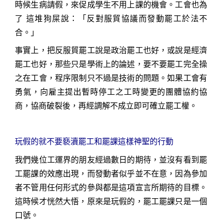
時候生病請假，來促成學生不用上課的機會。工會也為
了 這堆狗屎說：「反對服貿協議而發動罷工於法不
合。」
事實上，把反服貿罷工說是政治罷工也好，或說是經濟
罷工也好，那些只是學術上的論述，要不要罷工完全操
之在工會，程序限制只不過是技術的問題。如果工會有
勇氣，向雇主提出暫時停工之工時變更的團體協約協
商，協商破裂後，再經調解不成立即可確立罷工權。
玩假的就不要褻瀆罷工和罷課這樣神聖的行動
我們幾位工運界的朋友經過數日的期待，並沒有看到罷
工罷課的效應出現，而發動者似乎並不在意，因為參加
者不管用任何形式的參與都是這項宣言所期待的目標。
這時候才恍然大悟，原來是玩假的，罷工罷課只是一個
口號。