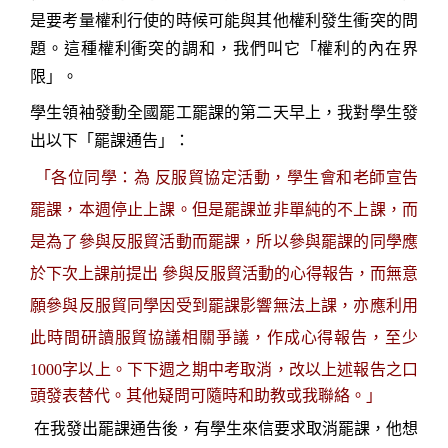
是要考量權利行使的時候可能與其他權利發生衝突的問
題。這種權利衝突的調和，我們叫它「權利的內在界
限」。
學生領袖發動全國罷工罷課的第二天早上，我對學生發
出以下「罷課通告」：
「各位同學：
為 反服貿協定活動，學生會和老師宣告
罷課，本週停止上課。但是罷課並非單純的不上課，而
是為了參與反服貿活動而罷課，所以參與罷課的同學應
於下次上課前提出 參與反服貿活動的心得報告，而無意
願參與反服貿同學因受到罷課影響無法上課，亦應利用
此時間研讀服貿協議相關爭議，作成心得報告，至少
字以上。下下週之期中考取消，改以上述報告之口
1000
頭發表替代。其他疑問可隨時和助教或我聯絡。」
在我發出罷課通告後，有學生來信要求取消罷課，他想