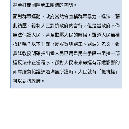
甚至打開國際勞工團結的空間。
面對群眾運動，政府當然會宣稱群眾暴力、違法，藉
此鎮壓、箝制人民對抗政府的言行，但是當政府不僅
無法保護人民、甚至欺壓人民的時候，難道人民無權
抵抗嗎？
以下刊載
〈反服貿與罷工、罷課〉乙文，張
鑫隆教授明確指出當人民已用盡民主手段來阻擋一部
違反法律正當程序、卻對人民未來命運有深遠影響的
兩岸服貿協議通過均無所獲時，人民就有「抵抗權」
可以對抗政府。