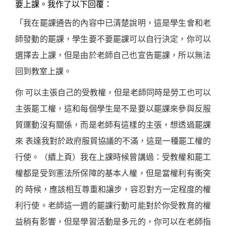
要上課。我作了以下回覆：
「我在罷課通告的內容中已清楚說明，這是學生會和老
師發動的罷課，學生要不要罷課可以自行決定，你可以
選擇去上課，但是由於老師自己也宣告罷課，所以無法
回到教室上課。
你 可以主張自己的受教權，但是老師同時是勞工也可以
主張罷工權，這和每個學生是不是要以罷課來參與反服
貿運動沒有關係，而是老師有這樣的主張，想透過罷課
來 表達我對於政府服貿協議的不滿，這是一種罷工權的
行使。（續上頁）我在上課時候曾講過：受教權和罷工
權都是受到憲法所保障的基本人權，但是當權利有衝突
的 時候，應該相互尊重和讓步，容忍對方一定程度的權
利行使。老師這一週的罷課行動可能對於你受教育的權
益稍有影響，但是學習活動是多元的，你可以在老師指