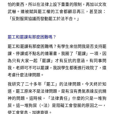
怕的東西，所以在法律上設下重重的限制，再加以文攻
武嚇。連被賦與罷工權的工會都顧忌再三，甚至說：
「反對服貿協議而發動罷工於法不合。」
罷工和罷課有那麼困難嗎？
罷工和罷課有那麼困難嗎？有學生來信問我是否支持罷
課、停課或不點名的連署書，我圈了「罷課」一項，因
為只有大家一起「罷課」才有反抗的意涵。有同事問
我，老師可不可以罷課，我說學生都衝進行政院了，還
考慮什麼法律問題。
我研究了二十多年「罷工」的法律問題，今天終於知
道，罷工原來不是法律問題，是有沒有勇氣表達反抗精
神的問題。這時候，「法律責任」什麼的只是一堆狗
屎。這一堆狗屎（
=
法）是阻礙工會發展的原因之一，
使工會窒息、加速衰退。