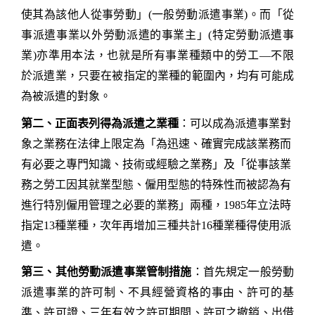
使其為該他人從事勞動」
(
一般勞動派遣事業
)
。而「從
事派遣事業以外勞動派遣的事業主」
(
特定勞動派遣事
業
)
亦準用本法，也就是所有事業種類中的勞工
—
不限
於派遣業，只要在被指定的業種的範圍內，均有可能成
為被派遣的對象。
第二、正面表列得為派遣之業種
：可以成為派遣事業對
象之業務在法律上限定為「為迅速、確實完成該業務而
有必要之專門知識、技術或經驗之業務」及「從事該業
務之勞工因其就業型態、僱用型態的特殊性而被認為有
進行特別僱用管理之必要的業務」兩種，
1985
年立法時
指定
13
種業種，次年再增加三種共計
16
種業種得使用派
遣。
第三、其他勞動派遣事業管制措施
：首先規定一般勞動
派遣事業的許可制、不具經營資格的事由、許可的基
準、許可證、三年有效之許可期間、許可之撤銷、出借