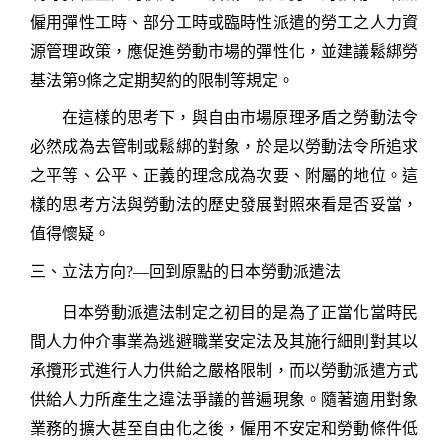
僱用彈性工時、部分工時或臨時性派遣的勞工之人力資
源管理政策，應促進勞動市場的彈性化，並建議鬆綁勞
基法第
9
條之定期契約的限制等規定。
在這樣的思考下，與自由市場原理矛盾之勞動法令
必然成為去管制或鬆綁的對象，於是以勞動法令所追求
之平等、公平、正義的理念成為次要、附屬的地位。這
樣的思考方法與勞動法的歷史發展對照來看是否妥當，
值得懷疑。
三、立法方向
?—
回到原點的日本勞動派遣法
日本勞動派遣法制定之初目的是為了正當化當時民
間人力仲介事業為逃避職業安定法及其施行細則對其以
承攬形式進行人力供給之嚴格限制，而以勞動派遣方式
供給人力所產生之違法爭議的普遍現象。隨著適用對象
業務的擴大甚至自由化之後，僱用不安定和勞動條件低