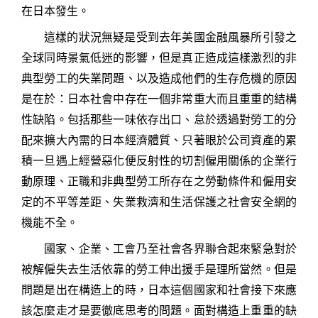
在日本發生。
這樣的狀況無疑是受到去年美國金融風暴所引發之
全球同時景氣低迷的影響，但是真正造成這樣激烈的非
典型勞工的失業問題、以及造成他們的生存危機的原因
是在於：日本社會中存在一個非常重大而且重重的結構
性缺陷。包括那些一味依存出口、怠於透過對勞工的分
配來擴大內需的日本經濟體質、只著眼於公司資產的累
積一旦遇上經營惡化便反射性的切割僱用關係的企業行
動原理、正職和非典型勞工所存在之勞動條件和僱用安
定的不平等差距、失業救濟和生活保護之社會安全網的
機能不全。
國家、企業、工會乃至社會各界聯合起來緊急對於
被解僱失去生活依靠的勞工伸出援手是理所當然。但是
問題是出在構造上的時，日本這個國家和社會接下來應
該怎麼走才是要徹底思考的問題。面對構造上重重的缺