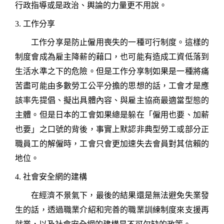
行政指導或是政治、輿論的力量更不用說。
3.
工
作分享
工作分享是防止僱用喪失的一種可行制度。這樣的
制度會成為雇主降薪的藉口，也可能有造成工資低落到
生活水準之下的危險。但是工作分享制如果是一種將痛
苦盡可能由多數勞工公平分擔的思想的話，工會才是應
該率先提倡、擬出具體內容、與雇主協商最適當型態的
主體。但是日本的工會如果總是躲在「僱用也要、加薪
也要」之口號的背後，事實上默認非典型勞工或部分正
職員工的解僱時，工會只會更加速失去會員對其信賴的
地位。
4.
社會安全網的建構
在經濟不景氣下，最後的結果還是無法避免失業發
生的話，透過職業介紹和完善的職業訓練制度來支援再