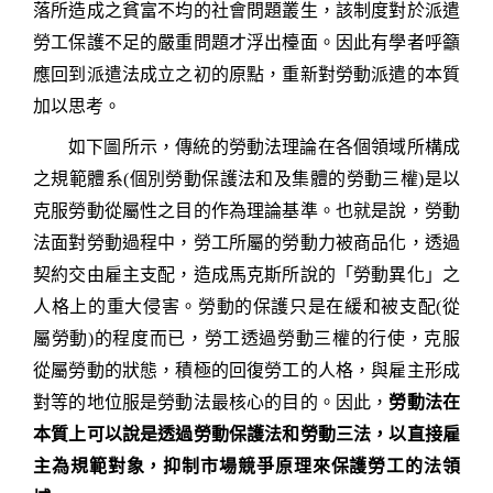
落所造成之貧富不均的社會問題叢生，該制度對於派遣
勞工保護不足的嚴重問題才浮出檯面。因此有學者呼籲
應回到派遣法成立之初的原點，重新對勞動派遣的本質
加以思考。
如下圖所示，傳統的勞動法理論在各個領域所構成
之規範體系
(
個別勞動保護法和及集體的勞動三權
)
是以
克服勞動從屬性之目的作為理論基準。也就是說，勞動
法面對勞動過程中，勞工所屬的勞動力被商品化，透過
契約交由雇主支配，造成馬克斯所說的「勞動異化」之
人格上的重大侵害。勞動的保護只是在緩和被支配
(
從
屬勞動
)
的程度而已，勞工透過勞動三權的行使，克服
從屬勞動的狀態，積極的回復勞工的人格，與雇主形成
對等的地位服是勞動法最核心的目的。因此，
勞動法在
本質上可以說是透過勞動保護法和勞動三法，以直接雇
主為規範對象，抑制市場競爭原理來保護勞工的法領