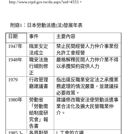
http://www.cepd.gov.tw/dn.aspx?uid=4553
。
附錄
1
：日本勞動派遣
(
法
)
發展年表
日期
事件
主要內容
1947
年
職業安定
禁止民間經營人力仲介事業但
法成立
允許工會經營
1948
年
職安法施
嚴格解釋民間人力仲介業不得
行細則修
以承攬契約提供人力
正
1979
行政管理
指出違反職業安定法之承攬業
廳建議書
務處理的情況嚴重，並建議採
必要政策。
1980
年
勞動省
建議修改職安法使勞動派遣事
「勞動需
業合法化及擴大民營職業仲
給制度研
介。
究會」報
告書
1985.3-
各界對勞
l
工會的立場