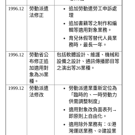
1996.12
勞動派遣
追加勞動遣勞工申訴處
法修正
理
追加書籍等之制作和編
輯等適用對象業務。
育兒休假等替代人員業
務時，最長一年。
1996.
12
勞動省公
包括軟體設計、維護、機械和
布修正追
設備之設計、通訊傳播節目等
加適用對
之演出等
26
業種。
象為
26
業
種。
1999.12
勞動派遣
勞動派遣業重新定位為
法修改
「臨時的、一時勞動力
供需調整制度」
適用對象改負面表列
→
即原則上自由化。
適用除外業務有：
①
港
灣
運送業務、
②
建設業