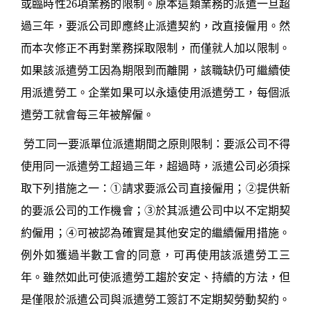
或臨時性
26
項業務的限制。
原
本這類業務的派遣一旦超
過三年，要派公司即應終止派遣契約，改直接僱用。然
而本次修正不再對業務採取限制，而僅就人加以限制。
如果該派遣勞工因為期限到而離開，該職缺仍可繼續使
用派遣勞工。企業如果可以永遠使用派遣勞工，每個派
遣勞工就會每三年被解僱。
勞工同一要派單位派遣期間之原則限制：要派公司不得
使用同一派遣勞工超過三年，超過時，派遣公司必須採
取下列措施之一：
①
請求要派公司直接僱用；
②
提供新
的要派公司的工作機會；
③
於其派遣公司中以不定期契
約僱用；
④
可被認為確實是其他安定的繼續僱用措施。
例外如獲過半數工會的同意，可再使用該派遣勞工三
年。
雖然如此可使
派遣勞工趨於安定、持續的方法，但
是僅限於派遣公司與派遣勞工簽訂不定期契勞動契約。