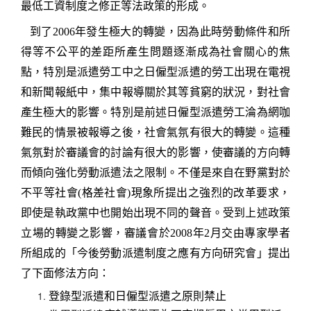
最低工資制度之修正等法政策的形成。
到了
2006
年發生極大的轉變，因為此時勞動條件和所
得等不公平的差距所產生問題逐漸成為社會關心的焦
點，特別是派遣勞工中之日僱型派遣的勞工出現在電視
和新聞報紙中，集中報導關於其等貧窮的狀況，對社會
產生極大的影響。特別是前述日僱型派遣勞工淪為網咖
難民的情景被報導之後，社會氣氛有很大的轉變。這種
氣氛對於審議會的討論有很大的影響，使審議的方向轉
而傾向強化勞動派遣法之限制。不僅是來自在野黨對於
不平等社會
(
格差社會
)
現象所提出之強烈的改革要求，
即使是執政黨中也開始出現不同的聲音。受到上述政策
立場的轉變之影響，審議會於
2008
年
2
月交由專家學者
所組成的「今後勞動派遣制度之應有方向研究會」提出
了
下面修法方向：
登錄型派遣和日僱型派遣之原則禁止