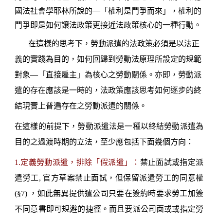
國法社會學耶林所說的
—
「權利是鬥爭而來」，權利的
鬥爭即是如何讓法政策更接近法政策核心的一種行動。
在這樣的思考下，勞動派遣的法政策必須是以法正
義的實踐為目的，如何回歸到勞動法原理所設定的規範
對象
—
「直接雇主」為核心之勞動關係。亦即，勞動派
遣的存在應該是一時的，法政策應該思考如何逐步的終
結現實上普遍存在之勞動派遣的關係。
在這樣的前提下，勞動派遣法是一種以終結勞動派遣為
目的之過渡時期的立法，至少應包括下面幾個方向：
1.
定義勞動派遣，排除「假派遣」：
禁止面試或指定派
遣勞工
,
官方草案禁止面試，但保留派遣勞工的同意權
(§7)
，如此無異提供遣公司只要在簽約時要求勞工加簽
不同意書即可規避的捷徑。而且要派公司面或或指定勞