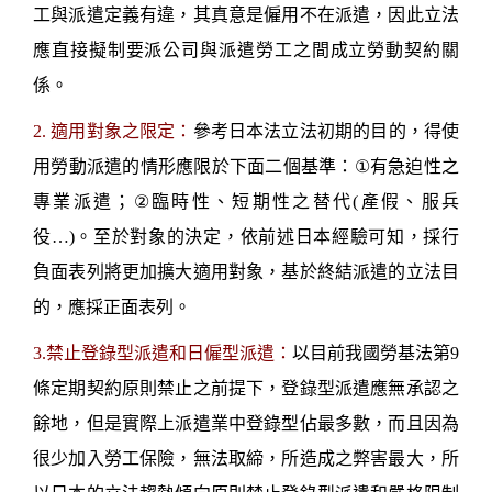
工與派遣定義有違，其真意是僱用不在派遣，因此立法
應直接擬制要派公司與派遣勞工之間成立勞動契約關
係。
2.
適用對象之限定
：
參考日本法立法初期的目的，得使
用勞動派遣的情形應限於下面二個基準：
①
有急迫性之
專業派遣；
②
臨時性、短期性之替代
(
產假、服兵
役
…)
。至於對象的決定，依前述日本經驗可知，採行
負面表列將更加擴大適用對象，基於終結派遣的立法目
的，應採正面表列。
3.
禁止登錄型派遣和日僱型派遣：
以目前我國勞基法第
9
條定期契約原則禁止之前提下，登錄型派遣應無承認之
餘地，但是實際上派遣業中登錄型佔最多數，而且因為
很少加入勞工保險，無法取締，所造成之弊害最大，所