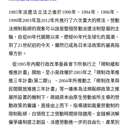
1985
年派遣法立法之後於
1990
年、
1994
年、
1996
年、
1999
年
2003
年及
20
12
年
共進行了六次重大的修法
，勞動
法規制鬆綁的現象可以說是整個勞動派遣法制發展的主
軸，自從
80
年代展開以來，歷經
90
年代全球化的風潮，
到了
21
世紀初的今天，儼然已成為日本法政策的最高指
導方針。
從
1995
年內閣行政改革委員會下所執行之「規制緩和
推進計畫」開始，至小泉政權於
2003
年之「規制改革推
進三年計畫
(
第二期
)
」、
2004
年所推動之「規制改革與
民間開放推進三年計畫」等一連串為法規鬆綁政策之推
展所設置的機制下，跳過原本由厚生勞動省所主導的勞
動政策的審議，直接由上而下，指導諸如裁量勞動制的
限制鬆綁、白領勞工之勞動時間排除適用、金錢解決解
僱爭議制度之創設、派遣勞動進一步的自由化、產業別