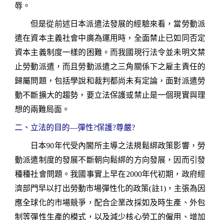
辱。
但是從前述日本派遣法發展的經驗來看，當勞動派
遣在資本主義社會中廣為運用時，全面禁止已如同否定
資本主義制度一樣的困難。而我國現行法令並未明文禁
止勞動派遣，而且勞動派遣之三角關係下之雇主責任的
歸屬問題，包括學說和裁判都尚未有定論，面對派遣勞
動不斷擴大的趨勢，要立法保護或禁止是一個現實與理
想的兩難局面。
二、立法的
目的
—
彈性
?
保護
?
尊嚴
?
日本
90
年代受內閣所主導之法規鬆綁政策影響，勞
動派遣制度的發展不斷朝向鬆綁的方向發展，因而引發
種種社會問題。我國事實上早在
2000
年代初期，政府經
濟部門早以打出勞動市場彈性化的政策(註1)
，
主張為因
應全球化的市場競爭，配合企業改採如及時生產、外包
制等彈性生產的模式，以及減少核心勞工的僱用、增加