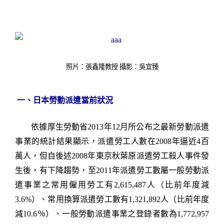
照片：張鑫隆教授 攝影：吳宜臻
一、日本勞動派遣當前狀況
依據厚生勞動省
2013
年
12
月所公布之最新勞動派遣
事業的統計結果顯示，派遣勞工人數在
2008
年逼近
4
百
萬人，但自後述
2008
年東京秋葉原派遣勞工殺人事件發
生後，
有下降趨勢，至
2011
年派遣勞工數屬一般勞動派
遣事業之常用僱用勞工有
2,615,487
人（比前年度減
3.6%
）、常用換算派遣勞工數有
1,321,892
人（比前年度
減
10.6
％）、一般勞動派遣事業之登錄者數為
1,772,957