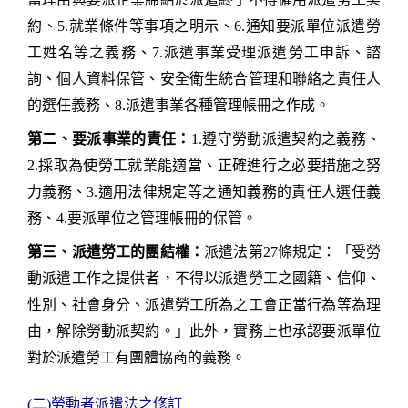
約、
5.
就業條件等事項之明示、
6.
通知要派單位派遣勞
工姓名等之義務、
7.
派遣事業受理派遣勞工申訴、諮
詢、個人資料保管、安全衛生統合管理和聯絡之責任人
的選任義務、
8.
派遣事業各種管理帳冊之作成。
第二、要派事業的責任：
1.
遵守勞動派遣契約之義務、
2.
採取為使勞工就業能適當、正確進行之必要措施之努
力義務、
3.
適用法律規定等之通知義務的責任人選任義
務、
4.
要派單位之管理帳冊的保管。
第三、派遣勞工的團結權：
派遣法第
27
條規定：「受勞
動派遣工作之提供者，不得以派遣勞工之國籍、信仰、
性別、社會身分、派遣勞工所為之工會正當行為等為理
由，解除勞動派契約。」此外，實務上也承認要派單位
對於派遣勞工有團體協商的義務。
(
二
)
勞動者派遣法之修
訂