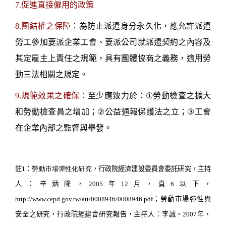
7.
促進直接僱用的政策
8.
團結權之保障：
為防止派遣身分永久化，應允許派遣
勞工參加要派企業工會、要派公司就派遣契約之內容及
其定雇主上責任之規範，具有團體協商之義務，適用勞
動三法相關之規定。
9.
規範效果之確保：
至少應致力於：
①
勞動檢查之擴大
和勞動檢查員之增加；
②
公益通報保護法之立；
③
工會
在企業內部之監督與舉發。
註1：
勞動市場彈性化研究
，行政院經濟建設委員會委託研究，主持
人：辛炳隆，
2005
年
12
月，頁
6
以下，
http://www.cepd.gov.tw/att/0008946/0008946.pdf
；
勞動市場彈性與
安全之研究，行政院經建會研究報告，主持人：李誠，
2007
年，