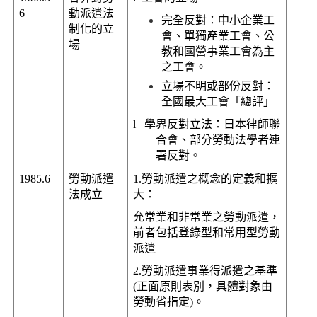
6
動派遣法
完全反對：中小企業工
制化的立
會、單獨產業工會、公
場
教和國營事業工會為主
之工會。
立場不明或部份反對：
全國最大工會「總評」
l
學界反對立法：日本律師聯
合會、部分勞動法學者連
署反對。
1985.6
勞動派遣
1.
勞動派遣之概念的定義和擴
法成立
大：
允常業和非常業之勞動派遣，
前者包括登錄型和常用型勞動
派遣
2.
勞動派遣事業得派遣之基準
(
正面原則表別，具體對象由
勞動省指定
)
。