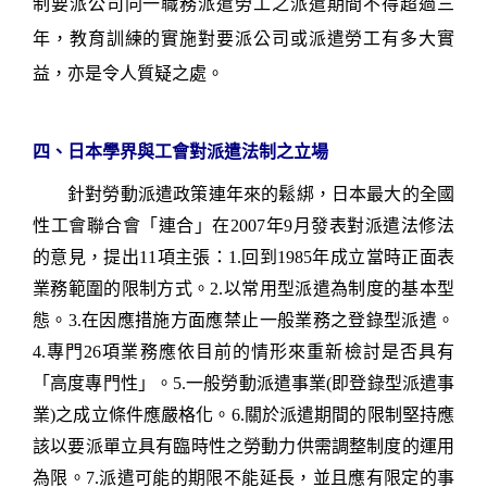
制要派公司同一職務派遣勞工之派遣期間不得超過三
年，教育訓練的實施對要派公司或派遣勞工有多大實
益，亦是令人質疑之處。
四、日本學界與工會對派遣法制之立場
針對勞動派遣政策連年來的鬆綁，
日本最大的全國
性工會聯合會「連合」在
2007
年
9
月發表對派遣法修法
的意見，提出
11
項主張：
1.
回到
1985
年成立當時正面表
業務範圍的限制方式。
2.
以常用型派遣為制度的基本型
態。
3.
在因應措施方面應禁止一般業務之登錄型派遣。
4.
專門
26
項業務應依目前的情形來重新檢討是否具有
「高度專門性」。
5.
一般勞動派遣事業
(
即登錄型派遣事
業
)
之成立條件應嚴格化。
6.
關於派遣期間的限制堅持應
該以要派單立具有臨時性之勞動力供需調整制度的運用
為限。
7.
派遣可能的期限不能延長，並且應有限定的事