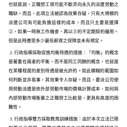
也就是說，正職勞工很可能不斷流向永久的派遣勞動之
職缺。而且，
此項立法被認為效果存疑，只有大規模的
派遣公司有可能負擔這樣的成本，而且只主要是選擇
②
，如果一時無工作機會，再以
③
的不定期契約僱用。
但是此時應受多少最低薪資之保障並未有規定。
2.
行政指導採取促進均衡待遇的措施：「均衡」的概念
是著重在兩者的平衡，而不是同工同酬的概念，也就是
在某種程度的差別待遇是被允許的。如此模糊的範圍如
何判斷並非易事，其效果令人存疑。而且，要派公司使
用勞動派遣是依外部勞動市場的價格計算成本，如何與
內部勞動市場衡量之正職勞工比較是，更具有高度的困
難性。
3.
行政指導雙方採取教育訓練措施：
由於本次立法已限