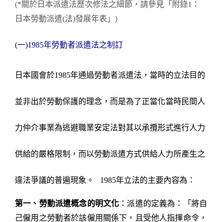
(*
關於日本派遣法歷次修法之細節，請參見「附錄
1
：
日本勞動派遣
(
法
)
發展年表」
)
(
一
)1985
年勞動者派遣法之制訂
日本國會於
1985
年通過勞動者派遣法，當時的立法目的
並非出於勞動保護的理念，而是為了正當化當時民間人
力仲介事業為逃避職業安定法對其以承攬形式進行人力
供給的嚴格限制，而以勞動派遣方式供給人力所產生之
違法爭議的普遍現象
。
1985
年立法的主要內容為：
第一、勞動派遣概念的明文化
：派遣的定義為：「將自
己僱用之勞動者於該僱用關係下，且受他人指揮命令，