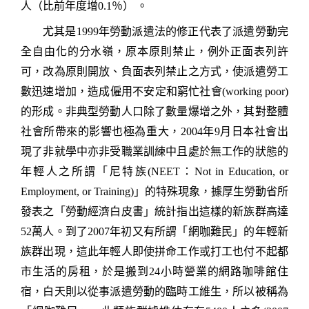
人（比前年度增
0.1
％）
。
尤其是
1999
年勞動派遣法的修正代表了派遣勞動完
全自由化的分水嶺，原本原則禁止，例外正面表列許
可，改為原則開放、負面表列禁止之方式，使派遣勞工
數迅速增加，造成僱用不安定和窮忙社會
(working poor)
的形成。非典型勞動人口除了數量爆增之外，其對整體
社會所帶來的影響也極為重大，
2004
年
9
月日本社會出
現了非就學中亦非受職業訓練中且處於無工作的狀態的
年輕人之所謂「尼特族
(NEET
：
Not in Education, or
Employment, or Training)
」的特殊現象，據厚生勞動省所
發表之「勞動經濟白皮書」統計指出這樣的新族群高達
52
萬人。到了
2007
年初又有所謂「網咖難民」的年輕新
族群出現，這此年輕人即使拼命工作或打工也付不起都
市生活的房租，於是搬到
24
小時營業的網路咖啡館住
宿，白天則以從事派遣勞動的臨時工維生，所以被稱為