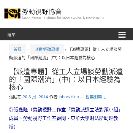
跳
跳
至
到
內
主
容
功
能
表
選單
首頁
›
派遣勞動專欄
›
【派遣專題】從工人立場談勞
動派遣的「國際潮流」(中)：以日本經驗為核心
【派遣專題】從工人立場談勞動派遣
的「國際潮流」(中)：以日本經驗為
核心
張貼在
20 3 月, 2014
作者
laborvision
—
暫無迴響 ↓
◎張鑫隆（勞動視野工作室「勞動派遣立法對策小組」
成員、勞動視野工作室顧問、東華大學財法所助理教
授）