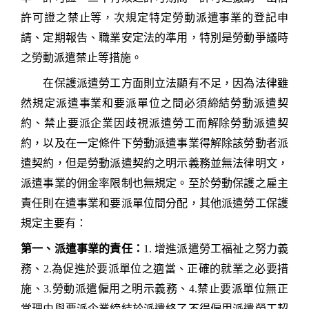
許可證之禁止等，次規定特定勞動派遣事業的登記申
請、定期報告、職業安定法的準用，特別是勞動爭議時
之勞動派遣禁止等措施。
在保護派遣勞工方面則立法顯有不足，因為法律雖
然規定派遣事業和要派單位之間必須締結勞動派遣契
約、禁止要派企業因歧視派遣勞工而解除勞動派遣契
約，以及在一定條件下勞動派遣事業得解除該勞動者派
遣契約，但是勞動派遣契約之明示義務並無法律明文，
派遣事業的佣金率限制也無規定。至於勞動保護之雇主
責任則在遣事業和要派單位間分配，其他派遣勞工保護
規定主要有：
第一、派遣事業的責任：
1.
增進派遣勞工福祉之努力義
務、
2.
為促進於要派單位之適當、正確的就業之必要措
施、
3.
勞動派遣僱用之明示義務、
4.
禁止要派單位無正
當理由與要派企業締結於派遣終了不得僱用派遣勞工契