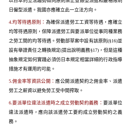
以日本的立法趨勢傾向原則禁止登錄型派遣和嚴格限制
日僱型派遣。我國亦應確立此一立法方向。
4.
均等待遇原則：
為確保派遣勞工工資等待遇，應確立
均等待遇原則，保障派遣勞工與要派單位從事同種業務
之勞工間的均等待遇。勞動部草案中設有該原則
(§16)
並
設有舉證責任之轉換規定
(
提出說明義務
§17)
，但是這種
抽象規定如何實踐必須仿日本規定相當詳細的行政指導
措施才有運用的可能。
5.
佣金率等資訊公開：
應公開派遣契約之佣金率、派遣
勞工之薪資以避免勞工受中間搾取。
6.
要派單位違法派遣時之成立勞動契約義務：
要派單位
違法派遣時，應向該派遣勞工要約成立勞動契約之義
務。