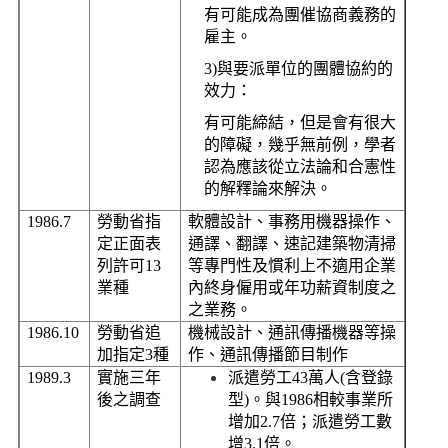
有可能成為團催協商義務的
雇主。
3)
與要派單位的團體協約的
效力：
有可能締結，但是會有很大
的障礙，幾乎無前例，學者
認為應該從立法論和合憲性
的解釋論來解決。
1986.7
勞動省指
軟體設計、事務用機器操作、
定正面表
通譯、翻譯、速記建築物清掃
列許可
13
等專門性及慣利上不適用企業
業種
內終身僱用或年功薪資制度之
之業務。
1986.10
勞動省追
機械設計、通訊傳播機器等操
加指定
3
種
作、通訊傳播節目制作
1989.3
實施三年
派遣勞工
43
萬人
(
含登錄
後之調查
型
)
。與
1986
相較事業所
增加
2.7
倍；派遣勞工數
增
3.1
倍。