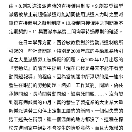
由。
8.
創設違法派遣時的直接僱用制度。
9.
創設登錄型
派遣被禁止前超過派遣可能期間使用派遣人力時之要派
單位直接僱用之擬制制度。
10.
擬制直接僱用之期間為不
定期契約。
11.
與要派事業勞工間均等待遇原則的確認。
在日本學界方面，
西谷敏教授對於勞動派遣制度所
引起的一些社會問題，特別是
2008
年底的金融風暴所引
起之大量派遣勞工被解僱的問題，在
2008
年
12
月出版的
『勞動法』的前言中提到「現在已經是每天不能不看勞
動問題報導」的程度。因為當初腦中所浮現的是一連串
發生在眼前的勞動問題，諸如「工作貧窮」問題、偽裝
承攬問題、長時間勞動問題、過勞死問題
……
。沒有想
到剛寫完該書的
10
月，真的發生了製造業的大企業大量
解僱派遣勞工和停止定期工續約的新聞。一個個失業的
勞工迷失在街頭，連一個溫飽的地方都沒了。這種在標
榜先進國家中絕對不會發生的情形竟然、而且大規模的