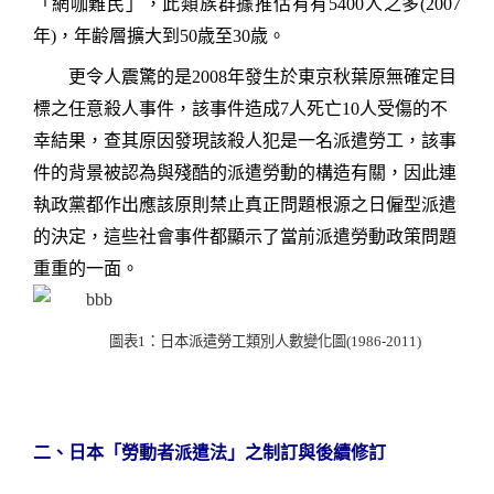
「網咖難民」，此類族群據推估有有
5400
人之多
(2007
年
)
，年齢層擴大到
50
歳至
30
歳。
更令人震驚的是
2008
年發生於東京秋葉原無確定目
標之任意殺人事件，該事件造成
7
人死亡
10
人受傷的不
幸結果，查其原因發現該殺人犯是一名派遣勞工，該事
件的背景被認為與殘酷的派遣勞動的構造有關，因此連
執政黨都作出應該原則禁止真正問題根源之日僱型派遣
的決定，這些社會事件都顯示了當前派遣勞動政策問題
重重的一面。
圖表
1
：日本派遣勞工類別人數變化圖
(1986-2011)
二、日本「勞動者派遣法」之制訂與後續修訂