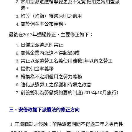
常用型派遣
應輔導變更為不定期僱用之常用型派
遣。
均等（均衡）待遇原則之適用
關於佣金率公布義務。
最後在
2012
年通過修正，主要修正如下：
日僱型派遣原則禁止
關係企業內
派遣不得超過
8
成
禁止以派遣勞工名義使用
離職
1
年以內之
勞工
提供佣金率義務
轉換為不定期僱用之努力義務
強化派遣勞工之保護和待遇之改善
創設擬制為
勞働契約要約制度
(2015
年
10
月施行）
三、安倍政權下派遣法的修正方向
1.
正職職缺之侵蝕：解除派遣期間不得逾三年之專門性