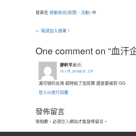
發表在
勞動新訊(新聞、活動)
中
文
←
敬請加入連署！
章
導
One comment on “
血汗
航
列
廖軒平
表示:
15 1 月, 20168:37 上午
滿可憐的台灣 超時給了加班費 還是要被罰 GG
登入以進行回覆
發佈留言
很抱歉，必須
登入
網站才能發佈留言。