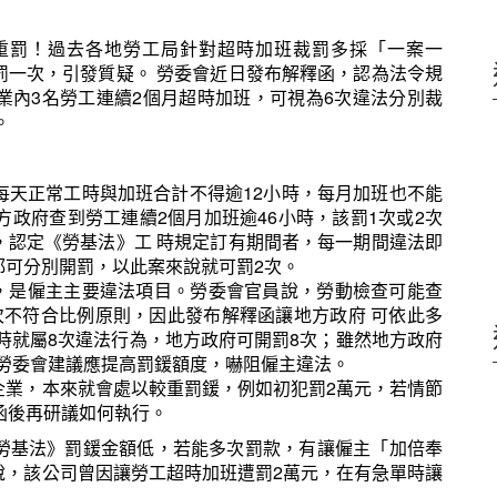
重罰！過去各地勞工局針對超時加班裁罰多採「一案一
罰一次，引發質疑。 勞委會近日發布解釋函，認為法令規
業內3名勞工連續2個月超時加班，可視為6次違法分別裁
。
每天正常工時與加班合計不得逾12小時，每月加班也不能
地方政府查到勞工連續2個月加班逾46小時，該罰1次或2次
，認定《勞基法》工 時規定訂有期間者，每一期間違法即
都可分別開罰，以此案來說就可罰2次。
案，是僱主主要違法項目。勞委會官員說，勞動檢查可能查
次不符合比例原則，因此發布解釋函讓地方政府 可依此多
小時就屬8次違法行為，地方政府可開罰8次；雖然地方政府
但勞委會建議應提高罰鍰額度，嚇阻僱主違法。
企業，本來就會處以較重罰鍰，例如初犯罰2萬元，若情節
函後再研議如何執行。
勞基法》罰鍰金額低，若能多次罰款，有讓僱主「加倍奉
說，該公司曾因讓勞工超時加班遭罰2萬元，在有急單時讓