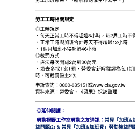
—————————————————————
勞工工時相關規定
◎工時規定
．每天正常工時不得超過8小時，每2周工時不得
．正常工時與加班合計每天不得超過12小時
．1個月加班不得超過46小時
◎裁罰方式
．違法每次開罰2萬到30萬元
．過去多採1案1罰，勞委會新解釋認為每1期
時，可裁罰僱主2次
申訴查詢：0800-085151或
www.cla.gov.tw
資料來源：勞委會、《蘋果》採訪整理
————————————————————
◎延伸閱讀：
勞動視野工作室勞動之友通訊：
常見「加班
&
益問題(2) & 常見「加班&加班費」勞動權益問題