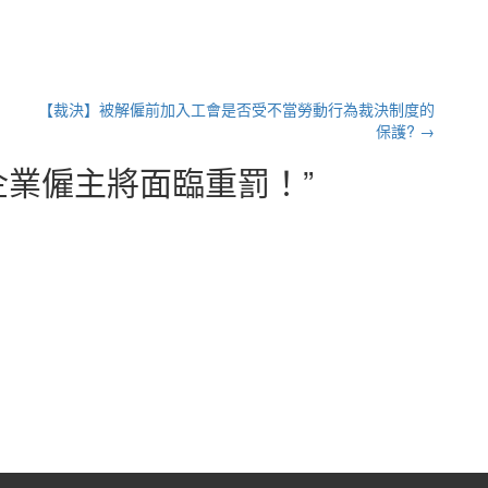
【裁決】被解僱前加入工會是否受不當勞動行為裁決制度的
保護?
→
企業僱主將面臨重罰！
”