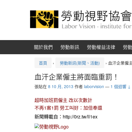
跳
跳
至
到
內
主
容
功
能
表
關於我們
勞動新訊
勞動權益法律
勞
首頁
›
勞動新訊(新聞、活動)
›
血汗企業僱
血汗企業僱主將面臨重罰！
張貼在
8 10 月, 2013
作者
laborvision
—
1 個迴響 ↓
超時加班罰僱主 改以次數計
不再1案1罰 勞工叫好：加倍奉還
新聞轉載自：
http://0rz.tw/ll1ex