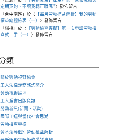
定期契約、不讓我轉正職嗎?
〉發佈留言
「
台中南區
」於〈
【每月勞動權益解析】我的勞動
權益總體檢表（一）
〉發佈留言
「
楊桃
」於〈
【勞動檢查專欄】第一次申請勞動檢
查就上手（一）
〉發佈留言
分類
關於勞動視野協會
工人法律義務諮詢簡介
勞動視野論壇
工人叢書出版資訊
勞動新訊(新聞、活動)
國際工運與當代社會思潮
勞動檢查專欄
勞基法等個別勞動權益解析
最低服務年限條款爭議專欄