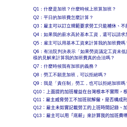
Q1
：什麼是加班？什麼時候上班算加班？
Q2
：平日的加班費怎麼計算？
Q3
：雇主可以訂立規範要求勞工只能補休、不
Q4
：如果我的薪水高於基本工資，還可以請求
Q5
：雇主可以用基本工資來計算我的加班費嗎
Q6
：有法院判決表示「如果勞資議定工資未低
樣的見解來計算我的加班費真的合法嗎？
Q7
：什麼時候我有加班的義務？
Q8
：勞工不願意加班，可以拒絕嗎？
Q9
：我是「責任制」勞工，也可以拒絕加班嗎
Q10
：上面提的加班權益在台灣根本不實際，
Q11
：雇主威脅勞工不加班就解僱，是否構成
Q12
：雇主未如實記載勞工的上班時間記錄、
Q13
：雇主可以用「底薪」來計算我的加班費