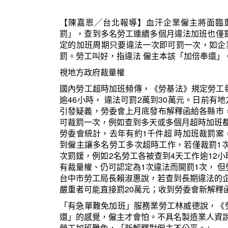
【陳嘉恩╱台北報導】血汗企業僱主將面臨
罰」，查到多名勞工連續多個月違法加班也僅
定的加班周期只要違法一次即可罰一次，如企
罰。勞工叫好，指違法 僱主本該「加倍奉還」
視地方政府裁量權
國內勞工超時加班頻傳，《勞基法》規定勞工
逾46小時， 違法可罰2萬到30萬元。日前有
引發疑義，勞委會上月底發布解釋函給各縣市
可裁罰一次，例如查到多天或多個月超時加班
勞委會統計，去年有約1千件超 時加班裁罰
到僱主讓多名勞工多次超時工作，若僅裁罰1
次罰鍰，例如2名勞工各被查到4天工作逾12
有裁量權、仍可認定為1次違法而開罰1次， 
台中市勞工局長賴淑惠說，若查到長期違法的
嚴重者可能直接罰20萬元；收到勞委會新解釋
「有急單難免加班」服務業勞工林威德說，《
還」的感覺，僱主才會怕。不具名製造業人資
勞工加班難免，「新解釋對僱主不公平。」