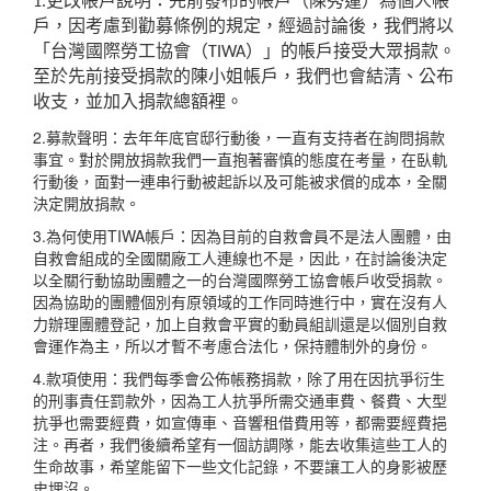
1.更改帳戶說明：先前發布的帳戶（陳秀蓮）為個人帳
戶
，因考慮到勸募條例的規定，經過討論後，我們將以
「台灣
國際勞工協會（TIWA）」的帳戶接受大眾捐款。
至於先
前接受捐款的陳小姐帳戶，我們也會結清、公布
收支，並加
入捐款總額裡。
2.募款聲明：去年年底官邸行動後，一直有支持者在詢問
捐款
事宜。對於開放捐款我們一直抱著審慎的態度在考量，
在臥軌
行動後，面對一連串行動被起訴以及可能被求償的成
本，全關
決定開放捐款。
3.為何使用TIWA帳戶：因為目前的自救會員不是法人
團體，由
自救會組成的全國關廠工人連線也不是，因此，在
討論後決定
以全關行動協助團體之一的台灣國際勞工協會帳
戶收受捐款。
因為協助的團體個別有原領域的工作同時進行
中，實在沒有人
力辦理團體登記，加上自救會平實的動員組
訓還是以個別自救
會運作為主，所以才暫不考慮合法化，保
持體制外的身份。
4.款項使用：我們每季會公佈帳務捐款，除了用在因抗爭
衍生
的刑事責任罰款外，因為工人抗爭所需交通車費、餐費
、大型
抗爭也需要經費，如宣傳車、音響租借費用等，都需
要經費挹
注。再者，我們後續希望有一個訪調隊，能去收集
這些工人的
生命故事，希望能留下一些文化記錄，不要讓工
人的身影被歷
史埋沒。