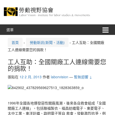
跳
跳
至
到
內
主
容
功
能
表
選單
首頁
›
勞動新訊(新聞、活動)
›
工人互助：全國關廠
工人連線需要您的捐款！
工人互助：全國關廠工人連線需要您
的捐款！
張貼在
12 2 月, 2013
作者
laborvision
—
暫無迴響 ↓
1996年全國各地爆發惡性關廠風潮，後來各自救會組成「全國
關廠工人連線」，包括聯福製衣、福昌紡織電子、東菱電子、
太中工業、東洋針織、路明電子等自 救會，發動激烈抗爭，例