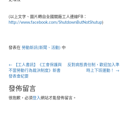
(以上文字、圖片轉自全國關廠工人連線FB：
)
http://www.facebook.com/ShutdownButNotShutup
發表在
勞動新訊(新聞、活動)
中
文
←
【工人書訊】《工會保護與
反對病態責任制，歡迎加入準
章
不當勞動行為裁決制度》新書
時上下班運動！
→
發表會紀要
導
航
發佈留言
列
很抱歉，必須
登入
網站才能發佈留言。