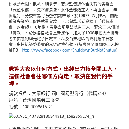
如軟禁老闆、臥軌、絕食等，要求監督退休金失職的勞委會
「代位求償」，先將資遣費、退休金發給工人，再由國家向老
闆追討。勞委會為 了安撫抗議群眾，於1997年7月推出「關廠
歇業失業勞工促進就業貸款」，以貸款形式發給了「代位求
償」的金額。16年後，勞委會卻到法院告工人，要求工 人償還
「貸款」。於是各自救會重新運作，加入了1998年擋大專聯考
考生抗議的耀元電子自救會，以及苗栗地區的興利紙業自救
會。串連抗議勞委會的惡劣討債行動。(請參閱全國關廠工人連
線FB：
)
http://www.facebook.com/ShutdownButNotShutup
歡迎大家以任何方式，出錢出力持全關工人，
這個社會會往哪個方向走，取決在我們的手
裡。
捐款帳戶：大眾銀行 圓山簡易型分行（代碼814）
戶名：台灣國際勞工協會
帳號：108-1009616-21