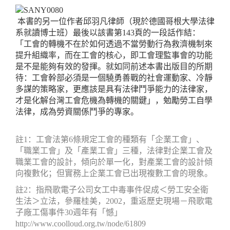
本書的另一位作者邱羽凡律師（現於德國哥根大學法律
系就讀博士班）最後以該書第
143
頁的一段話作結：
「工會的轉機不在於如何透過不當勞動行為救濟機制來
提升組織
率，而在工會的核心，即工會理監事會的功能
是不是能夠有效的發揮。就如同前述本書出版目的所期
待：工會幹部必須是一個驍勇善戰的社會運動家、冷靜
多謀的策略家，更應該是具有法律鬥爭能力的法律家，
才是化解台灣工會危機為轉機的關鍵」，勉勵勞工自學
法律，成為勞資關係鬥爭的專家。
註
1
：工會法第
6
條規定工會的種類有「企業工會」、
「職業工會」及「產業工會」三
種，法律對企業工會及
職業工會的設計，傾向於單一化，對產業工會的設計傾
向複數
化；但實務上企業工會已出現複數工會的現象。
註
2
：指飛歌電子公司女工中毒事件促成＜勞工安全衛
生法＞立法，參羅桂美，
2002
，
重返歷史現場－飛歌電
子廠工傷事件
30
週年有「憾」
http://www.coolloud.org.tw/node/61809