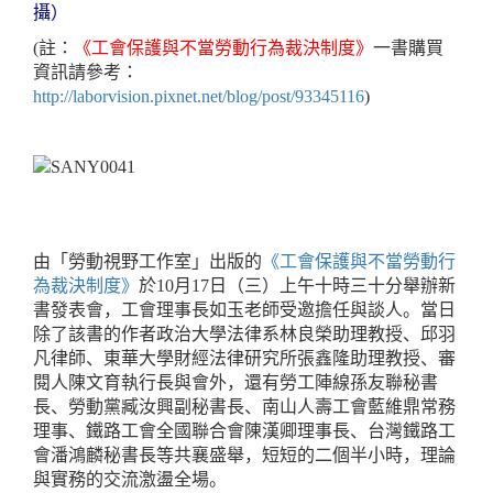
攝）
(註：
《工會保護與不當勞動行為裁決制度》
一書購買
資訊請參考：
http://laborvision.pixnet.net/blog/post/93345116
)
由「勞動視野工作室」出版的
《工會保護與不當勞動行
為裁決制度》
於
10
月
17
日（三）上午十時三十分舉辦新
書發表會，工會理事長如玉老師受邀擔任與談人。當日
除了該書的作者政治大學法律系林良榮助理教授、邱羽
凡律師、東華大學財經法律研究所張鑫隆助理教授、審
閱人陳文育執行長與會外，還有勞工陣線孫友聯秘書
長、勞動黨臧汝興副秘書長、南山人壽工會藍維鼎常務
理事、鐵路工會全國聯合會陳漢卿理事長、台灣鐵路工
會潘鴻麟秘書長等共襄盛舉，短短的二個半小時，理論
與實務的交流激盪全場。