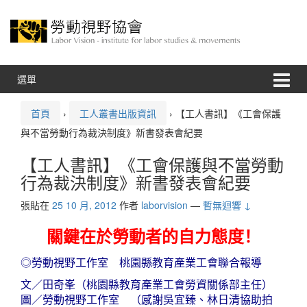
跳
跳
至
到
內
主
容
功
能
表
選單
首頁
›
工人叢書出版資訊
›
【工人書訊】《工會保護
與不當勞動行為裁決制度》新書發表會紀要
【工人書訊】《工會保護與不當勞動
行為裁決制度》新書發表會紀要
張貼在
25 10 月, 2012
作者
laborvision
—
暫無迴響 ↓
關鍵在於勞動者的自力態度！
◎
勞動視野工作室
桃園縣教育產業工會
聯合報導
文
／
田奇峯（桃園縣教育產業工會勞資關係部主任）
圖／
勞動視野工作室 （感謝吳宜臻、林日清協助拍