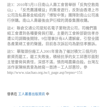
註
3
：
2010
年
5
月
11
日南山人壽工會曾舉辦「反掏空救南
山」、「反禿鷹護權益」的集會遊行，反對由香港上市
公司及私募基金組成的「博智中策」團隊對南山公司進
行併購。南山人壽最後由尹衍樑的潤泰集團收購。
註
4
：聯倉交通公司是知名電子業物流公司，司機們籌
組工會遭到各種要脅與打壓，主
要的工會幹部劉信孝亦
遭公司調職後開除，
9
位理事計有
4
人遭解雇，引發全國
各產業總工會的聲援。目前各次訴訟均為劉信孝勝訴。
註
5
：華隆頭份廠工人
2001
年曾為了催討積欠三個月的
薪資而罷工，罷工失敗後，積極抗爭的女工邱惠珍面對
主管要脅與責怪，深感不滿，憤而喝農藥自殺。台灣左
派作家陳映真曾為她寫一首詩－工人邱惠珍，參
http://www.xiachao.org.tw/i_page.asp?repno=151
發表在
工人叢書出版資訊
中