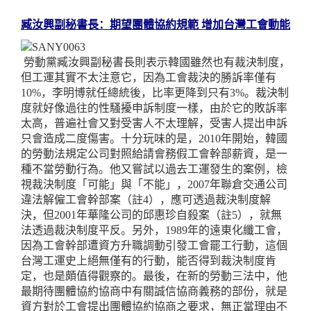
臧汝興副秘書長：期望團體協約規範 增加台灣工會動能
勞動黨臧汝興副秘書長則表示韓國雖然也有裁決制度，
但工運其實不太注意它，因為工會裁決的勝訴率僅有
10%
，李明博就任總統後，比率更降到只有
3%
。裁決制
度就好像過往的性騷擾申訴制度一樣，由於它的敗訴率
太高，普遍社會又對受害人不太理解，受害人提出申訴
只會造成二度傷害。十分玩味的是，
2010
年開始，韓國
的勞動法規定公司對照給請會務假工會幹部薪資，是一
種不當勞動行為。他又嘗試以過去工運發生的案例，檢
視裁決制度「可能」與「不能」，
2007
年聯倉交通公司
違法解僱工會幹部案（註
4
），應可透過裁決制度解
決，但
2001
年華隆公司的邱惠珍自殺案（註
5
），就無
法透過裁決制度平反。另外，
1989
年的遠東化纖工會，
因為工會幹部遭資方升職調動引發工會罷工行動，這個
台灣工運史上絕無僅有的行動，能否得到裁決制度肯
定，也是頗值得觀察的。最後，在新的勞動三法中，他
最期待團體協約協商中有關誠信協商義務的部份，就是
資方對於工會提出團體協約協商之要求，無正當理由不