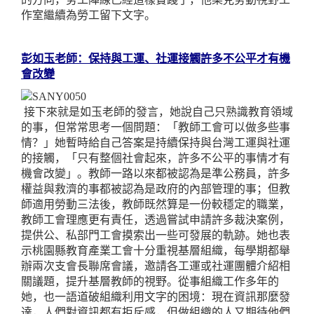
作室繼續為勞工留下文字。
彭如玉老師：保持與工運、社運接觸許多不公平才有機
會改變
接下來就是如玉老師的發言，她說自己只熟識教育領域
的事，但常常思考一個問題：
「教師工會可以做多些事
情？」她暫時給自己答案是持續保持與台灣工運與社運
的接
觸，「只有整個社會起來，許多不公平的事情才有
機會改變」。教師一路以來都被認為是準公務員，許多
權益與救濟的事都被認為是政府的內部管理的事；但教
師適用勞動三法後，教師既然算是一份較穩定的職業，
教師工會理應更有責任，透過嘗試申請許多裁決案例，
提供公、私部門工會摸索出一些可發展的軌跡。她也表
示桃園縣教育產業工會十分重視基層組織，每學期都舉
辦兩次支會長聯席會議，邀請各工運或社運團體介紹相
關議題，提升基層教師的視野。從事組織工作多年的
她，也一語道破組織利用文字的困境：現在資訊那麼發
達，人們對資訊都有拒斥感，但做組織的人又期待他們