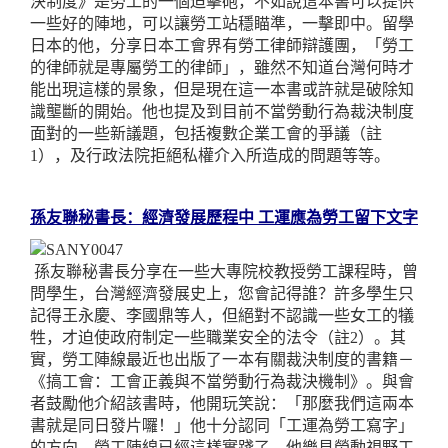
決制度》是勞工的一個迫擊砲，不如說這本書可以提供
一些好的陣地，可以讓勞工站穩瞄準，一擊即中。留學
日本的他，分享日本工會界有勞工律師辯護團，「勞工
的律師就是專屬勞工的律師」，雖然不知道台灣何時才
能出現這樣的景象，但是現在這一本書或許就是破除知
識壟斷的開始。他也提及到目前不當勞動行為裁決制度
面對的一些新議題，包括複數企業工會的爭議（註
1
），及行政法院拒絕私權介入所造成的問題等等。
孫友聯秘書長：經濟發展歷程中 工運應為勞工留下文字
孫友聯秘書長分享在一些大專院校教授勞工課程時，曾
問學生，台灣經濟發展史上，您會記得誰？許多學生只
記得王永慶、李國鼎等人，但絕對不認識一些女工的犠
牲，才迫使政府制定一些職業安全的法令（註
2
）。其
實，勞工陣線最近也出版了一本有關裁決制度的書籍－
《搞工會：工會正義與不當勞動行為裁決機制》。與會
者鼓勵他介紹該書時，他開玩笑說：「那麼我們這兩本
書就是同日發片囉！」他十分認同「工運為勞工寫字」
的方向，勞工陣線已經這樣實踐了，他樂見勞動視野工