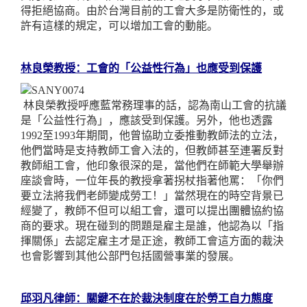
得拒絕協商。由於台灣目前的工會大多是防衛性的，或
許有這樣的規定，可以增加工會的動能。
林良榮教授：工會的「公益性行為」也應受到保護
林良榮教授呼應藍常務理事的話，認為南山工會的抗議
是「公益性行為」，應該受到保護。另外，他也透露
1992
至
1993
年期間，他曾協助立委推動教師法的立法，
他們當時是支持教師工會入法的，但教師甚至連署反對
教師組工會，他印象很深的是，當他們在師範大學舉辦
座談會時，一位年長的教授拿著拐杖指著他罵：「你們
要立法將我們老師變成勞工！」當然現在的時空背景已
經變了，教師不但可以組工會，還可以提出團體協約協
商的要求。現在碰到的問題是雇主是誰，他認為以「指
揮關係」去認定雇主才是正途，教師工會這方面的裁決
也會影響到其他公部門包括國營事業的發展。
邱羽凡律師：關鍵不在於裁決制度在於勞工自力態度