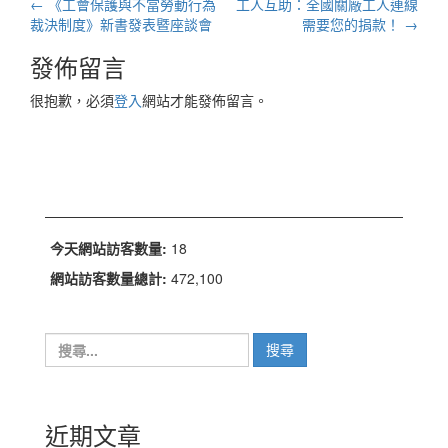
文
←
《工會保護與不當勞動行為
工人互助：全國關廠工人連線
章
裁決制度》新書發表暨座談會
需要您的捐款！
→
導
發佈留言
航
很抱歉，必須
登入
網站才能發佈留言。
列
今天網站訪客數量:
18
網站訪客數量總計:
472,100
搜
尋
關
鍵
字:
近期文章