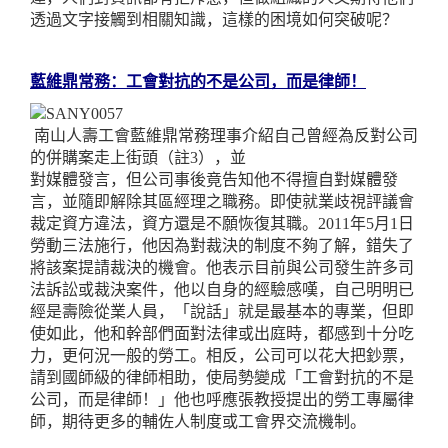
透過文字接觸到相關知識，這樣的困境如何突破呢？
藍維鼎常務：工會對抗的不是公司，而是律師！
南山人壽工會藍維鼎常務理事介紹自己曾經為反對公司
的併購案走上街頭（註
3
），並
對媒體發言，但公司事後竟告知他不得擅自對媒體發
言，並隨即解除其區經理之職務。即使就業歧視評議會
裁定資方違法，資方還是不願恢復其職。
2011
年
5
月
1
日
勞動三法施行，他因為對裁決的制度不夠了解，錯失了
將該案提請裁決的機會。他表示目前與公司發生許多司
法訴訟或裁決案件，他以自身的經驗感嘆，自己明明已
經是壽險從業人員，「說話」就是最基本的專業，但即
使如此，他和幹部們面對法律或出庭時，都感到十分吃
力，更何況一般的勞工。相反，公司可以花大把鈔票，
請到國師級的律師相助，使局勢變成「工會對抗的不是
公司，而是律師！」他也呼應張教授提出的勞工專屬律
師，期待更多的輔佐人制度或工會界交流機制。