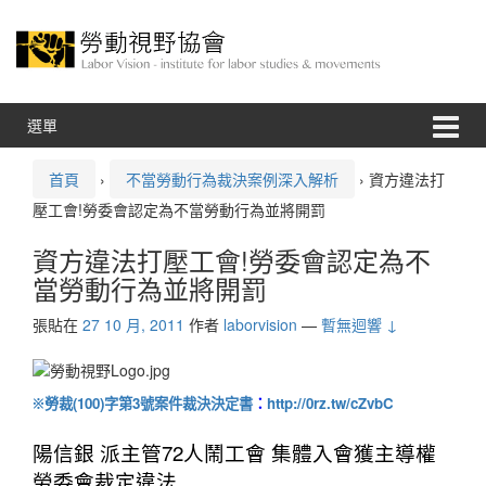
跳
跳
至
到
內
主
容
功
能
表
選單
首頁
›
不當勞動行為裁決案例深入解析
›
資方違法打
壓工會!勞委會認定為不當勞動行為並將開罰
資方違法打壓工會!勞委會認定為不
當勞動行為並將開罰
張貼在
27 10 月, 2011
作者
laborvision
—
暫無迴響 ↓
勞裁(100)字第3號案件裁決決定書
：
http://0rz.tw/cZvbC
※
陽信銀 派主管72人鬧工會 集體入會獲主導權
勞委會裁定違法