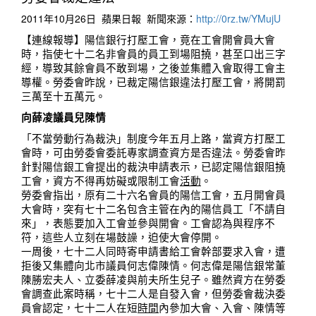
2011年10月26日 蘋果日報 新聞來源：
http://0rz.tw/YMujU
【連線報導】陽信銀行打壓工會，竟在工會開會員大會
時，指使七十二名非會員的員工到場阻撓，甚至口出三字
經，導致其餘會員不敢到場，之後並集體入會取得工會主
導權。勞委會昨說，已裁定陽信銀違法打壓工會，將開罰
三萬至十五萬元。
向薛凌議員兒陳情
「不當勞動行為裁決」制度今年五月上路，當資方打壓工
會時，可由勞委會委託專家調查資方是否違法。勞委會昨
針對陽信銀工會提出的裁決申請表示，已認定陽信銀阻撓
工會，資方不得再妨礙或限制工會
活動
。
勞委會指出，原有二十六名會員的陽信工會，五月開會員
大會時，突有七十二名包含主管在內的陽信員工「不請自
來」，表態要加入工會並參與開會。工會認為與程序不
符，這些人立刻在場鼓譟，迫使大會停開。
一周後，七十二人同時寄申請書給工會幹部要求入會，遭
拒後又集體向北市議員何志偉陳情。何志偉是陽信銀常董
陳勝宏夫人、立委薛凌與前夫所生兒子。雖然資方在勞委
會調查此案時稱，七十二人是自發入會，但勞委會裁決委
員會認定，七十二人在短
時間
內參加大會、入會、陳情等