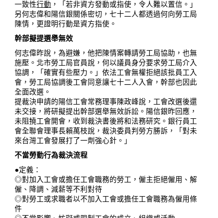
一致性
行動
，「若非資方發動或指使，令人難以置信。」
另何志偉和陽信銀關係密切，七十二人都透過何向勞工局
陳情，更證明行動是資方指使。
幹部擬提選舉無效
何志偉昨說，為避嫌，他把陳情案轉請勞工局協助，也無
施壓。北市勞工局官員說，何以議員身分要求勞工局介入
協調，「確實有些壓力。」依法工會無權拒絕該批員工入
會，勞工局協調後工會同意讓七十二人入會，幹部也因此
全面改選。
提裁決申請的陽信工會常務理事陳政峰說，工會改選後還
未交接，將研擬提出幹部選舉無效訴訟。陽信銀昨回應，
未阻撓工會開會，收到裁決書後將和法務研究。銀行員工
會全聯會理事長賴萬枝說，裁決委員判勞方勝訴，「對未
來台灣工會發展打了一劑強心針。」
不當勞動行為裁決流程
●
定義：
◎對加入工會或擔任工會職務的勞工，僱主拒絕僱用、解
僱、降調、減薪等不利對待
◎對勞工或求職者以不加入工會或擔任工會職務為僱用條
件
◎不當影響、妨礙或限制工會的成立、組織或活動