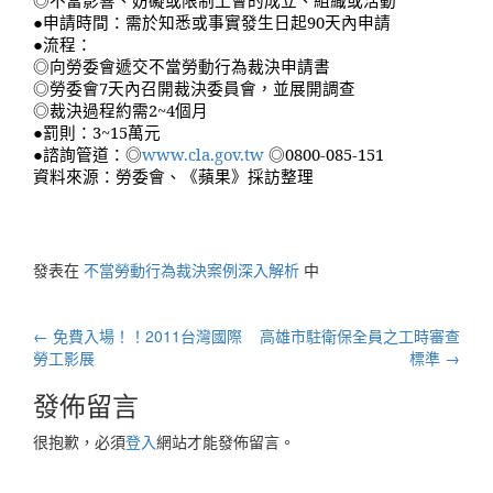
●申請時間：需於知悉或事實發生日起90天內申請
●流程：
◎向勞委會遞交不當勞動行為裁決申請書
◎勞委會7天內召開裁決委員會，並展開調查
◎裁決過程約需2~4個月
●罰則：3~15萬元
●諮詢管道：◎
www.cla.gov.tw
◎0800-085-151
資料來源：勞委會、《蘋果》採訪整理
發表在
不當勞動行為裁決案例深入解析
中
文
←
免費入場！！2011台灣國際
高雄市駐衛保全員之工時審查
章
勞工影展
標準
→
導
發佈留言
航
很抱歉，必須
登入
網站才能發佈留言。
列