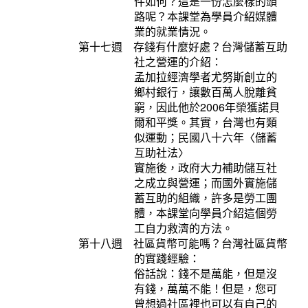
件如何？這是一份怎麼樣的頭
路呢？本課堂為學員介紹媒體
業的就業情況。
第十七週 存錢有什麼好處？台灣儲蓄互助
社之營運的介紹：
孟加拉經濟學者尤努斯創立的
鄉村銀行，讓數百萬人脫離貧
窮，因此他於2006年榮獲諾貝
爾和平獎。其實，台灣也有類
似運動；民國八十六年〈儲蓄
互助社法〉
實施後，政府大力補助儲互社
之成立與營運；而國外實施儲
蓄互助的組織，許多是勞工團
體，本課堂向學員介紹這個勞
工自力救濟的方法。
第十八週 社區貨幣可能嗎？台灣社區貨幣
的實踐經驗：
俗話說：錢不是萬能，但是沒
有錢，萬萬不能！但是，您可
曾想過社區裡也可以有自己的