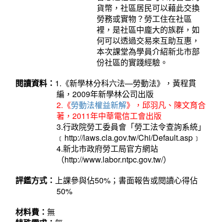
貨幣，社區居民可以藉此交換
勞務或實物？勞工住在社區
裡，是社區中龐大的族群，如
何可以透過交易來互助互惠，
本次課堂為學員介紹新北市部
份社區的實踐經驗。
閱讀資料：
1.《新學林分科六法—勞動法》，黃程貫
編，2009年新學林公司出版
2.《
勞動法權益新解
》，邱羽凡、陳文育合
著，2011年中華電信工會出版
3.行政院勞工委員會「勞工法令查詢系統」
﹝http://laws.cla.gov.tw/Chi/Default.asp﹞
4.新北市政府勞工局官方網站
（http://www.labor.ntpc.gov.tw/）
評鑑方式：
上課參與佔50%；書面報告或閱讀心得佔
50%
材料費：
無