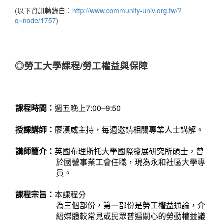
(以下資訊轉錄自：
http://www.community-univ.org.tw/?
q=node/1757
)
◎勞工大學課程/勞工權益與保障
課程時間：
週五晚上7:00–9:50
授課講師：
廖漢威主持，每週邀請相關專業人士講解。
講師簡介：
英國布理斯托大學國際發展研究所碩士，曾
於國營事業工會任職，現為永和社區大學專
員。
課程宗旨：
本課程分
為三個部份，第一部份是勞工權益通論，介
紹媒體較常見或民眾普遍關心的勞動權益議