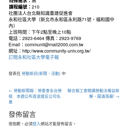
特殊需求：
無
課程編號：
210
社團法人台北縣知識重建促進會
永和社區大學（新北市永和區永利路71號，福和國中
內）
上班時間：下午2點至晚上10點
電話：2923-6464 傳真：2923-9769
Email：communit@mail2000.com.tw
網址：http://www.community-univ.org.tw/
訂閱永和社區大學電子報
發表在
勞動新訊(新聞、活動)
中
文
←
勞動新聞報：勞委會全台勞
聯合報工會開講勞動法權益新
章
檢 本週公布首波違反公司名
解，圓滿落幕!
→
單
導
航
發佈留言
列
很抱歉，必須
登入
網站才能發佈留言。