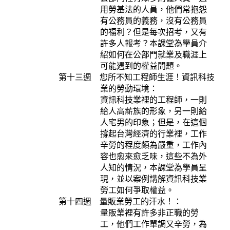
用勞基法的人員，他們常抱怨
有公務員的義務，沒有公務員
的福利？但是每次招考，又有
許多人報考？本課堂為學員介
紹如何在公部門就業及職涯上
可能遇到的權益問題。
第十三週 您所不知工程師生涯！資訊科技
業的勞動環境：
資訊科技業裡的工程師，一則
給人高薪族的形象，另一則給
人宅男的印象；但是，在這個
撐起台灣經濟的行業裡，工作
辛勞的程度頗為嚴重，工作內
容也愈來愈乏味，這些不為外
人知的情況，本課堂為學員呈
現，並以案例講解資訊科技業
勞工如何爭取權益。
第十四週 量販業勞工的汗水！：
量販業裡有許多非正職的勞
工，他們工作單調又辛勞，為