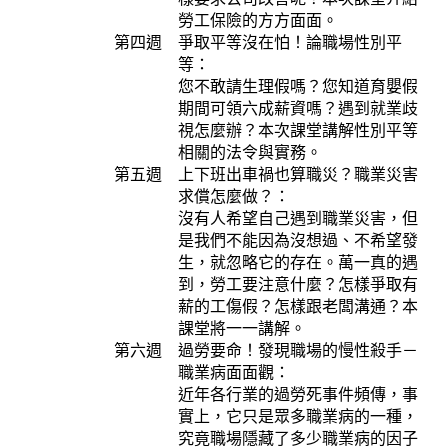
勞工保險的方方面面。
第四週 爭取平等沒在怕！論職場性別平
等：
您不敢請生理假嗎？您知道育嬰假
期間可領六成薪資嗎？遇到就業歧
視怎麼辦？本次課堂講解性別平等
相關的法令與實務。
第五週 上下班出車禍也算職災？職業災害
求償怎麼做？：
沒有人希望自己遇到職業災害，但
是我們不能因為沒想過、不希望發
生，就忽略它的存在。萬一真的遇
到，勞工要注意什麼？怎樣爭取有
薪的工傷假？怎樣跟老闆溝通？本
課堂將一一講解。
第六週 過勞要命！發現職場的慢性殺手－
職業病面面觀：
近年各行業的過勞死事件頻傳，事
實上，它只是眾多職業病的一種，
究竟職場隱藏了多少職業病的因子