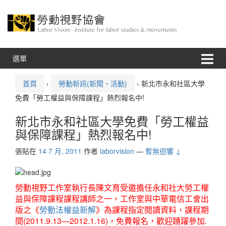
跳
跳
至
到
內
主
容
功
能
表
選單
首頁
›
勞動新訊(新聞、活動)
›
新北市永和社區大學
免費「勞工權益與保障課程」熱烈報名中!
新北市永和社區大學免費「勞工權益
與保障課程」熱烈報名中!
張貼在
14 7 月, 2011
作者
laborvision
—
暫無迴響 ↓
勞動視野工作室執行長陳文育受邀擔任永和社大勞工權
益與保障課程課程講師之一，工作室與中華電信工會出
版之《
勞動法權益新解
》為課程指定閱讀資料，課程期
間(2011.9.13—2012.1.16)，免費報名，歡迎踴躍參加.