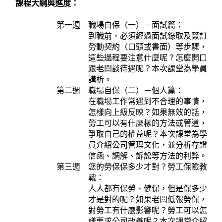
課程大綱與進度：
第一週 職場自保（一）－面試篇：
到職前，必須經過面試錄取及簽訂
勞動契約（口頭或書面）等步驟，
這些過程要注意什麼呢？怎麼開口
跟老闆談待遇呢？本次課堂為學員
講析。
第二週 職場自保（二）－個人篇：
在職場工作常遇到不合理的事情，
怎樣向上級反映？如果無效的話，
勞工可以有什麼樣的方法或管道，
爭取自己的權益呢？本次課堂為學
員介紹公司管理文化，並分析存證
信函、調解、訴訟等方法的利弊。
第三週 您的勞保保多少才對？勞工保險教
戰：
人人都有保勞、健保，但是保多少
才是對的呢？如果老闆低報勞保，
對勞工有什麼影響呢？勞工可以怎
樣要求公司改善呢？本次課堂介紹