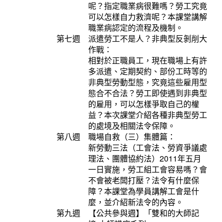
呢？指定職業病很難嗎？勞工究竟
可以怎樣自力救濟呢？本課堂講解
職業病認定的流程及機制。
第七週 派遣勞工不是人？非典型反剝削大
作戰：
相對於正職員工，現在職場上有許
多派遣、定期契約、部份工時等的
非典型勞動型態，究竟這些雇用型
態合不合法？勞工即使遇到非典型
的雇用，可以怎樣爭取自己的權
益？本次課堂介紹各種非典型勞工
的處境及相關法令保障。
第八週 職場自救（三）集體篇：
新勞動三法（工會法、勞資爭議處
理法、團體協約法）2011年五月
一日實施，勞工組工會容易嗎？會
不會被老闆打壓？法令有什麼保
障？本課堂為學員講解工會是什
麼，並介紹新法令的內容。
第九週 【公共參與週】「雙和的大師記