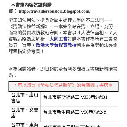
＊
書籍內容試讀與購
買：
http://travaillersousloi1.blogspot.com/
勞工知法用法、挺身對雇主據理力爭的不二法門－－
《勞動法權益新解》，一本完全站在勞工立場，為勞工
而寫的勞資攻防教戰守則，本書以９大法律面相、７大
實戰策略為您解析！
大同工會
訂購本書作為所有工會會
員五一寶典，
政治大學黃程貫教授
列本書為勞動法導論
課程指定參考書！
＊
為回饋讀者，即日起於全台灣多間獨立書店新增購書
點：
＊
可以購買《勞動法權益新解》的台灣獨立書店＊
台北市‧唐山
台北市羅斯福路三段
333
巷
9
號
B1
書店
台北市‧女書
台北市新生南路三段
56
巷
7
號
2
樓
店
台中市‧
東海