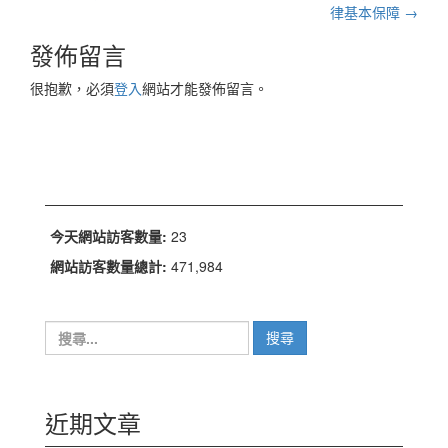
章
律基本保障
→
導
發佈留言
航
很抱歉，必須
登入
網站才能發佈留言。
列
今天網站訪客數量:
23
網站訪客數量總計:
471,984
搜
尋
關
鍵
字:
近期文章