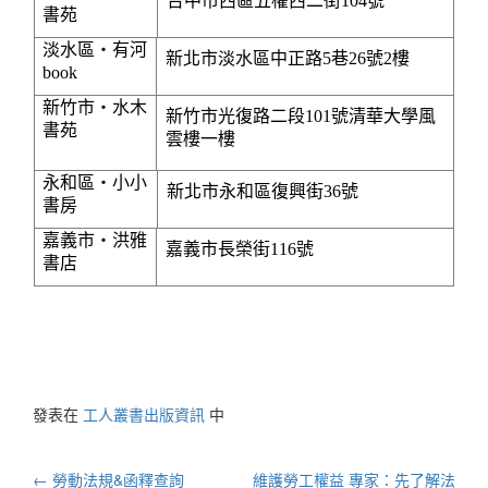
台中市西區五權西二街
104
號
書苑
淡水區‧有河
新北市淡水區中正路
5
巷
26
號
2
樓
book
新竹市‧
水木
新竹市光復路二段
101
號
清華大學風
書苑
雲樓一樓
永和區‧小小
新北市永和區復興街
36
號
書房
嘉義市‧
洪雅
嘉義市長榮街
116
號
書店
發表在
工人叢書出版資訊
中
文
←
勞動法規&函釋查詢
維護勞工權益 專家：先了解法