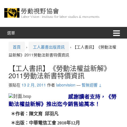
跳
跳
至
到
內
主
容
功
能
表
選單
首頁
›
工人叢書出版資訊
›
【工人書訊】《勞動法權
益新解》2011勞動法新書特價資訊
【工人書訊】《勞動法權益新解》
2011勞動法新書特價資訊
張貼在
13 2 月, 2011
作者
laborvision
—
暫無迴響 ↓
感謝讀者支持，《勞
動法權益新解》推出迄今銷售逾萬本！
＊
作者：陳文育 邱羽凡
＊
出版：中華電信工會 2010年12月