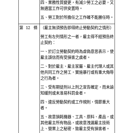
四、業務性質變更，有減少勞工之必要，又
無適當工作可供安置時。
五、勞工對於所擔任之工作確不能勝任時。
第 12 條
（雇主無須預告即得終止勞動契約之情形）
勞工有左列情形之一者，雇主得不經預告終
止契約：
一、於訂立勞動契約時為虛偽意思表示，使
雇主誤信而有受損害之虞者。
二、對於雇主、雇主家屬、雇主代理人或其
他共同工作之勞工，實施暴行或有重大侮辱
之行為者。
三、受有期徒刑以上刑之宣告確定，而未諭
知緩刑或未准易科罰金者。
四、違反勞動契約或工作規則，情節重大
者。
五、故意損耗機器、工具、原料、產品，或
其他雇主所有物品，或故意洩漏雇主技術
上、營業上之秘密，致雇主受有損害者。