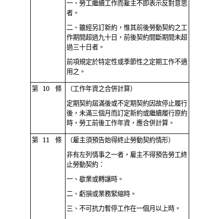
一、勞工繼續工作而雇主不即表示反對意思
者。
二、雖經另訂新約，惟其前後勞動契約之工
作期間超過九十日，前後契約間斷期間未超
過三十日者。
前項規定於特定性或季節性之定期工作不適
用之。
第 10 條
（工作年資之合併計算）
定期契約屆滿後或不定期契約因故停止履行
後，未滿三個月而訂定新約或繼續履行原約
時，勞工前後工作年資，應合併計算。
第 11 條
（雇主須預告始得終止勞動契約情形）
非有左列情事之一者，雇主不得預告勞工終
止勞動契約：
一、歇業或轉讓時。
二、虧損或業務緊縮時。
三、不可抗力暫停工作在一個月以上時。