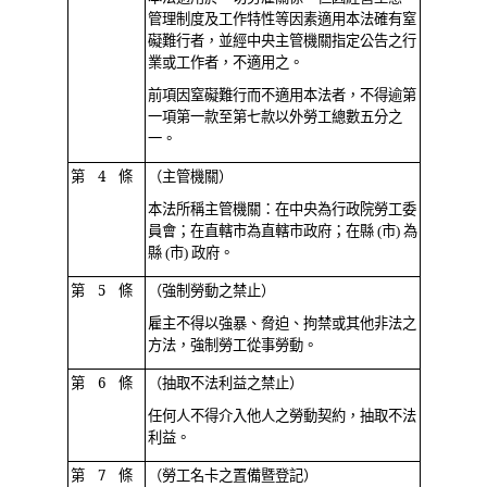
管理制度及工作特性等因素適用本法確有窒
礙難行者，並經中央主管機關指定公告之行
業或工作者，不適用之。
前項因窒礙難行而不適用本法者，不得逾第
一項第一款至第七款以外勞工總數五分之
一。
第 4 條
（主管機關）
本法所稱主管機關：在中央為行政院勞工委
員會；在直轄市為直轄市政府；在縣 (市) 為
縣 (市) 政府。
第 5 條
（強制勞動之禁止）
雇主不得以強暴、脅迫、拘禁或其他非法之
方法，強制勞工從事勞動。
第 6 條
（抽取不法利益之禁止）
任何人不得介入他人之勞動契約，抽取不法
利益。
第 7 條
（勞工名卡之置備暨登記）