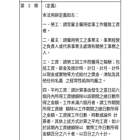
第 2 條
（定義）
本法用辭定義如左：
一、勞工：謂受雇主僱用從事工作獲致工資
者。
二、雇主：謂僱用勞工之事業主、事業經營
之負責人或代表事業主處理有關勞工事務之
人。
三、工資：謂勞工因工作而獲得之報酬；包
括工資、薪金及按計時、計日、計月、計件
以現金或實物等方式給付之獎金、津貼及其
他任何名義 之經常性給與均屬之。
四、平均工資：謂計算事由發生之當日前六
個月內所得工資總額除以該期間之總日數所
得之金額。工作未滿六個月者，謂工作期間
所得工資總 額除以工作期間之總日數所得
之金額。工資按工作日數、時數或論件 計
算者，其依上述方式計算之平均工資，如少
於該期內工資總額除以 實際工作日數所得
金額百分之六十者，以百分之六十計。