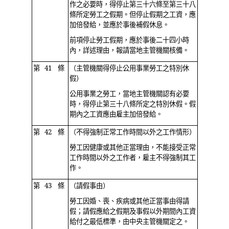
作之必要時，得停止第三十六條至第三十八
條所定勞工之假期。但停止假期之工資，應
加倍發給，並應於事後補假休息。
前項停止勞工假期，應於事後二十四小時
內，詳述理由，報請當地主管機關核備。
第 41 條
（主管機關得停止公用事業勞工之特別休
假）
公用事業之勞工，當地主管機關認有必要
時，得停止第三十八條所定之特別休假。假
期內之工資應由雇主加倍發給。
第 42 條
（不得強制正常工作時間以外之工作情形）
勞工因健康或其他正當理由，不能接受正常
工作時間以外之工作者，雇主不得強制其工
作。
第 43 條
（請假事由）
勞工因婚、喪、疾病或其他正當事由得請
假；請假應給之假期及事假以外期間內工資
給付之最低標準，由中央主管機關定之。