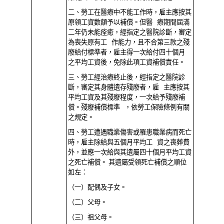
二、勞工在醫療中不能工作時，雇主應按其
原領工資數額予以補償。但醫 療期間屆滿
二年仍未能痊癒，經指定之醫院診斷，審定
為喪失原有工 作能力，且不合第三款之殘
廢給付標準者，雇主得一次給付四十個月
之平均工資後，免除此項工資補償責任。
三、勞工經治療終止後，經指定之醫院診
斷，審定其身體遺存殘廢者，雇 主應按其
平均工資及其殘廢程度，一次給予殘廢補
償。殘廢補償標準 ，依勞工保險條例有關
之規定。
四、勞工遭遇職業傷害或罹患職業病而死亡
時，雇主除給與五個月平均工 資之喪葬費
外，並應一次給與其遺屬四十個月平均工資
之死亡補償。 其遺屬受領死亡補償之順位
如左：
（一）配偶及子女。
（二）父母。
（三）祖父母。