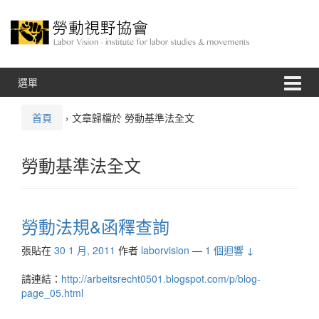
跳
跳
至
到
內
主
容
功
能
表
選單
首頁
›
文章歸檔於 勞動基準法全文
勞動基準法全文
勞動法規&函釋查詢
張貼在
30 1 月, 2011
作者
laborvision
—
1 個迴響 ↓
請連結：
http://arbeitsrecht0501.blogspot.com/p/blog-
page_05.html