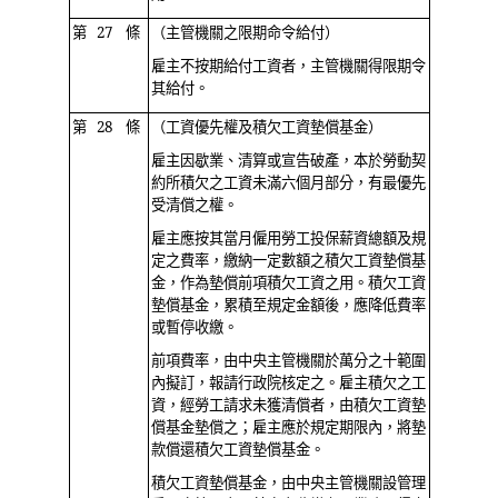
第 27 條
（主管機關之限期命令給付）
雇主不按期給付工資者，主管機關得限期令
其給付。
第 28 條
（工資優先權及積欠工資墊償基金）
雇主因歇業、清算或宣告破產，本於勞動契
約所積欠之工資未滿六個月部分，有最優先
受清償之權。
雇主應按其當月僱用勞工投保薪資總額及規
定之費率，繳納一定數額之積欠工資墊償基
金，作為墊償前項積欠工資之用。積欠工資
墊償基金，累積至規定金額後，應降低費率
或暫停收繳。
前項費率，由中央主管機關於萬分之十範圍
內擬訂，報請行政院核定之。雇主積欠之工
資，經勞工請求未獲清償者，由積欠工資墊
償基金墊償之；雇主應於規定期限內，將墊
款償還積欠工資墊償基金。
積欠工資墊償基金，由中央主管機關設管理