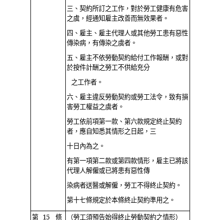
三、契約所訂之工作，對於勞工健康有危害
之虞，經通知雇主改善而無效果者。
四、雇主、雇主代理人或其他勞工患有惡性
傳染病，有傳染之虞者。
五、雇主不依勞動契約給付工作報酬，或對
於按件計酬之勞工不供給充分
之工作者。
六、雇主違反勞動契約或勞工法令，致有損
害勞工權益之虞者。
勞工依前項第一款、第六款規定終止契約
者，應自知悉其情形之日起，三
十日內為之。
有第一項第二款或第四款情形，雇主已將該
代理人解僱或已將患有惡性傳
染病者送醫或解僱，勞工不得終止契約。
第十七條規定於本條終止契約準用之。
第 15 條
（勞工須預告始得終止勞動契約之情形）