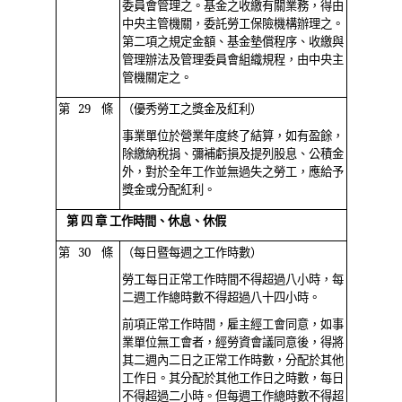
委員會管理之。基金之收繳有關業務，得由
中央主管機關，委託勞工保險機構辦理之。
第二項之規定金額、基金墊償程序、收繳與
管理辦法及管理委員會組織規程，由中央主
管機關定之。
第 29 條
（優秀勞工之獎金及紅利）
事業單位於營業年度終了結算，如有盈餘，
除繳納稅捐、彌補虧損及提列股息、公積金
外，對於全年工作並無過失之勞工，應給予
獎金或分配紅利。
第 四 章 工作時間、休息、休假
第 30 條
（每日暨每週之工作時數）
勞工每日正常工作時間不得超過八小時，每
二週工作總時數不得超過八十四小時。
前項正常工作時間，雇主經工會同意，如事
業單位無工會者，經勞資會議同意後，得將
其二週內二日之正常工作時數，分配於其他
工作日。其分配於其他工作日之時數，每日
不得超過二小時。但每週工作總時數不得超