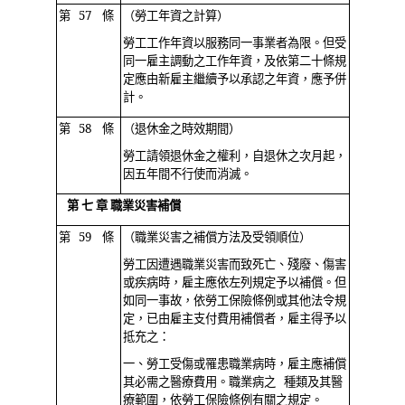
第 57 條
（勞工年資之計算）
勞工工作年資以服務同一事業者為限。但受
同一雇主調動之工作年資，及依第二十條規
定應由新雇主繼續予以承認之年資，應予併
計。
第 58 條
（退休金之時效期間）
勞工請領退休金之權利，自退休之次月起，
因五年間不行使而消滅。
第 七 章 職業災害補償
第 59 條
（職業災害之補償方法及受領順位）
勞工因遭遇職業災害而致死亡、殘廢、傷害
或疾病時，雇主應依左列規定予以補償。但
如同一事故，依勞工保險條例或其他法令規
定，已由雇主支付費用補償者，雇主得予以
抵充之：
一、勞工受傷或罹患職業病時，雇主應補償
其必需之醫療費用。職業病之 種類及其醫
療範圍，依勞工保險條例有關之規定。