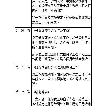
第一項規定，於因天災、事變或突發事件，
雇主必須使女工於午後十時至翌晨六時之時
間內工作時，不適用之。
第一項但書及前項規定，於妊娠或哺乳期間
之女工，不適用之。
第 50 條
（分娩或流產之產假及工資）
女工分娩前後，應停止工作，給予產假八星
期；妊娠三個月以上流產者，應停止工作，
給予產假四星期。
前項女工受僱工作在六個月以上者，停止工
作期間工資照給；未滿六個月者減半發給。
第 51 條
（妊娠期間得請求改調較輕易工作）
女工在妊娠期間，如有較為輕易之工作，得
申請改調，雇主不得拒絕，並不得減少其工
資。
第 52 條
（哺乳時間）
子女未滿一歲須女工親自哺乳者，於第三十
五條規定之休息時間外，雇主應每日另給哺