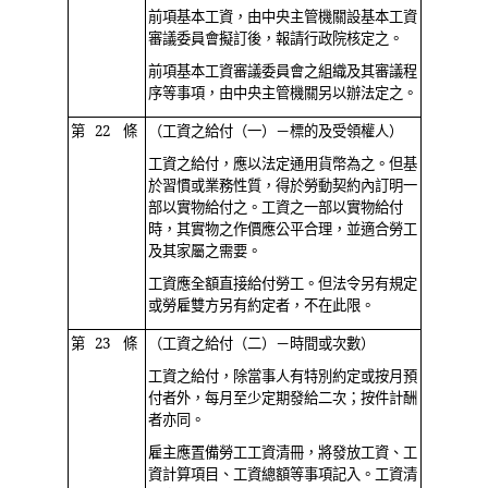
前項基本工資，由中央主管機關設基本工資
審議委員會擬訂後，報請行政院核定之。
前項基本工資審議委員會之組織及其審議程
序等事項，由中央主管機關另以辦法定之。
第 22 條
（工資之給付（一）－標的及受領權人）
工資之給付，應以法定通用貨幣為之。但基
於習慣或業務性質，得於勞動契約內訂明一
部以實物給付之。工資之一部以實物給付
時，其實物之作價應公平合理，並適合勞工
及其家屬之需要。
工資應全額直接給付勞工。但法令另有規定
或勞雇雙方另有約定者，不在此限。
第 23 條
（工資之給付（二）－時間或次數）
工資之給付，除當事人有特別約定或按月預
付者外，每月至少定期發給二次；按件計酬
者亦同。
雇主應置備勞工工資清冊，將發放工資、工
資計算項目、工資總額等事項記入。工資清