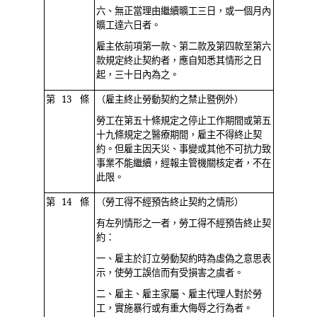
六、無正當理由繼續曠工三日，或一個月內
曠工達六日者。
雇主依前項第一款、第二款及第四款至第六
款規定終止契約者，應自知悉其情形之日
起，三十日內為之。
第 13 條
（雇主終止勞動契約之禁止暨例外）
勞工在第五十條規定之停止工作期間或第五
十九條規定之醫療期間，雇主不得終止契
約。但雇主因天災、事變或其他不可抗力致
事業不能繼續，經報主管機關核定者，不在
此限。
第 14 條
（勞工得不經預告終止契約之情形）
有左列情形之一者，勞工得不經預告終止契
約：
一、雇主於訂立勞動契約時為虛偽之意思表
示，使勞工誤信而有受損害之虞者。
二、雇主、雇主家屬、雇主代理人對於勞
工，實施暴行或有重大侮辱之行為者。