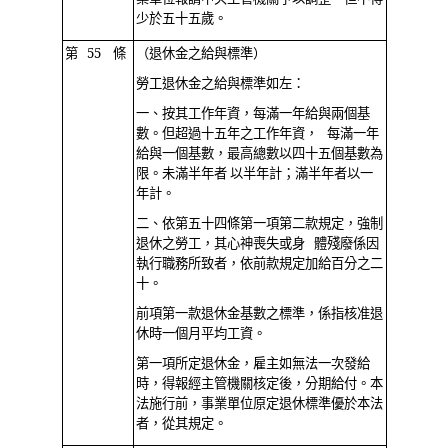
少於五十五歲。
第 55 條
（退休金之給與標準）
勞工退休金之給與標準如左：
一、按其工作年資，每滿一年給與兩個基
數。但超過十五年之工作年資， 每滿一年
給與一個基數，最高總數以四十五個基數為
限。未滿半年者 以半年計；滿半年者以一
年計。
二、依第五十四條第一項第二款規定，強制
退休之勞工，其心神喪失或身 體殘廢係因
執行職務所致者，依前款規定加給百分之二
十。
前項第一款退休金基數之標準，係指核准退
休時一個月平均工資。
第一項所定退休金，雇主如無法一次發給
時，得報經主管機關核定後，分期給付。本
法施行前，事業單位原定退休標準優於本法
者，從其規定。