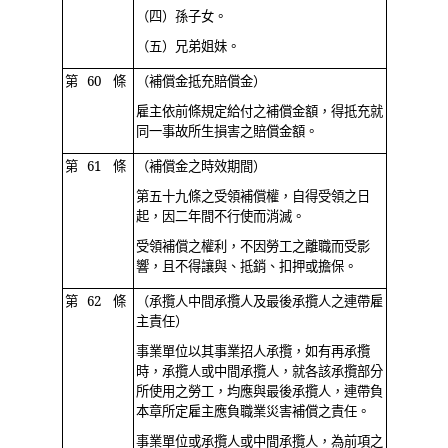
（四）孫子女。
（五）兄弟姐妹。
第 60 條
（補償金抵充賠償金）
雇主依前條規定給付之補償金額，得抵充就
同一事故所生損害之賠償金額。
第 61 條
（補償金之時效期間）
第五十九條之受領補償權，自得受領之日
起，因二年間不行使而消滅。
受領補償之權利，不因勞工之離職而受影
響，且不得讓與、抵銷、扣押或擔保。
第 62 條
（承攬人中間承攬人及最後承攬人之連帶雇
主責任）
事業單位以其事業招人承攬，如有再承攬
時，承攬人或中間承攬人，就各該承攬部分
所使用之勞工，均應與最後承攬人，連帶負
本章所定雇主應負職業災害補償之責任。
事業單位或承攬人或中間承攬人，為前項之