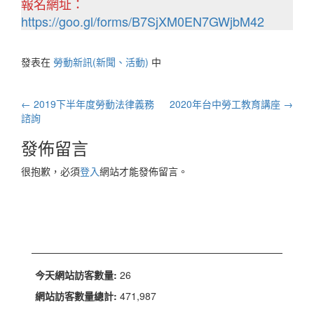
報名網址：
https://goo.gl/forms/B7SjXM0EN7GWjbM42
發表在
勞動新訊(新聞、活動)
中
文
←
2019下半年度勞動法律義務
2020年台中勞工教育講座
→
章
諮詢
導
發佈留言
航
很抱歉，必須
登入
網站才能發佈留言。
列
今天網站訪客數量:
26
網站訪客數量總計:
471,987