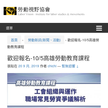
跳
跳
至
到
內
主
容
功
能
表
選單
首頁
›
勞動新訊(新聞、活動)
›
歡迎報名-10/5高雄勞
動教育課程
歡迎報名-10/5高雄勞動教育課程
張貼在
20 9 月, 2019
作者
chichi
—
暫無迴響 ↓